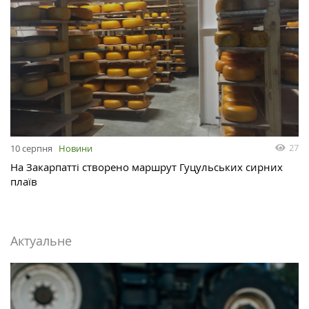
27
10 серпня
Новини
На Закарпатті створено маршрут Гуцульських сирних
плаїв
Актуальне