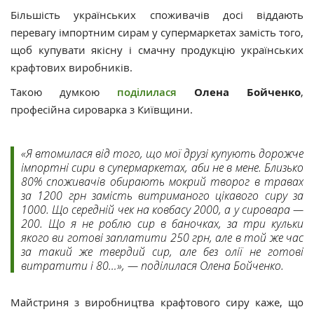
Більшість українських споживачів досі віддають
перевагу імпортним сирам у супермаркетах замість того,
щоб купувати якісну і смачну продукцію українських
крафтових виробників.
Такою думкою
поділилася
Олена Бойченко
,
професійна сироварка з Київщини.
«Я втомилася від того, що мої друзі купують дорожче
імпортні сири в супермаркетах, аби не в мене. Близько
80% споживачів обирають мокрий творог в травах
за 1200 грн замість витриманого цікавого сиру за
1000. Що середній чек на ковбасу 2000, а у сировара —
200. Що я не роблю сир в баночках, за три кульки
якого ви готові заплатити 250 грн, але в той же час
за такий же твердий сир, але без олії не готові
витратити і 80…», — поділилася Олена Бойченко.
Майстриня з виробництва крафтового сиру каже, що