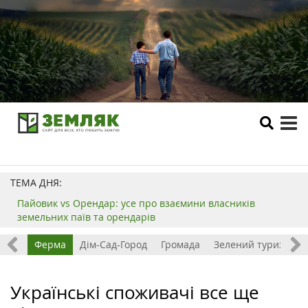
tog
me
ТЕМА ДНЯ:
Пайовик vs Орендар: усе про взаємини власників
земельних паїв та орендарів
ізнес
Ферма
Дім-Сад-Город
Громада
Зелений туризм
Українські споживачі все ще