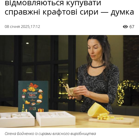
відмовляються купувати
справжні крафтові сири — думка
08 січня 2025,17:12
67
Олена Бойченко із сирами власного виробництва