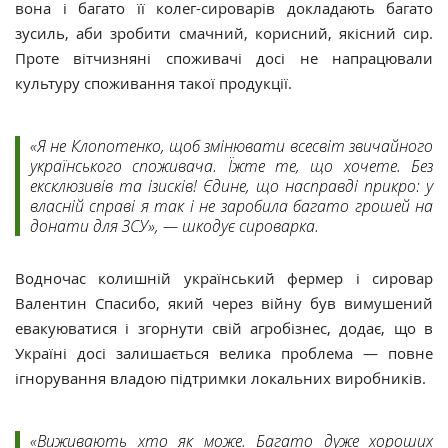
вона і багато її колег-сироварів докладають багато
зусиль, аби зробити смачний, корисний, якісний сир.
Проте вітчизняні споживачі досі не напрацювали
культуру споживання такої продукції.
«Я не Клопотенко, щоб змінювати всесвіт звичайного
українського споживача. Їжте те, що хочете. Без
ексклюзивів та ізисків! Єдине, що насправді прикро: у
власній справі я так і не заробила багато грошей на
донати для ЗСУ», — шкодує сироварка.
Водночас колишній український фермер і сировар
Валентин Спасибо, який через війну був вимушений
евакуюватися і згорнути свій агробізнес, додає, що в
Україні досі залишається велика проблема — повне
ігнорування владою підтримки локальних виробників.
«Виживають хто як може. Багато дуже хороших