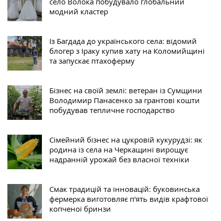
село Волока побудувало глобальний
модний кластер
Із Багдада до українського села: відомий
блогер з Іраку купив хату на Коломийщині
та запускає птахоферму
Бізнес на своїй землі: ветеран із Сумщини
Володимир Панасенко за грантові кошти
побудував тепличне господарство
Сімейний бізнес на цукровій кукурудзі: як
родина із села на Черкащині вирощує
надранній урожай без власної техніки
Смак традицій та інновацій: буковинська
фермерка виготовляє п'ять видів крафтової
копченої бринзи