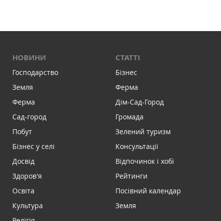
НОВИНИ
СТАТТІ
Господарство
Бізнес
Земля
Ферма
Ферма
Дім-Сад-Город
Сад-город
Громада
Побут
Зелений туризм
Бізнес у селі
Консультації
Досвід
Відпочинок і хобі
Здоров'я
Рейтинги
Освіта
Посівний календар
Культура
Земля
Релігія