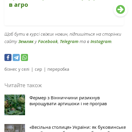
в агро
Щоб бути в курсі свіжих новин, підпишіться на сторінки
сайту
Земляк
у
Facebook
,
Telegram
та в
Instagram
.
|
|
бізнес у селі
сир
переробка
Читайте також
Фермер з Вінниччини ризикнув
вирощувати артишоки і не програв
«Весільна столиця» України: як буковинське