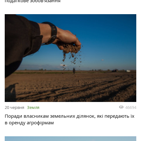
податкове зобов’язання
46694
20 червня
Земля
Поради власникам земельних ділянок, які передають їх
в оренду агрофірмам