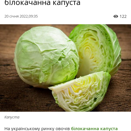
білокачанна капуста
20 січня 2022,09:35
122
Капуста
На українському ринку овочів
білокачанна капуста