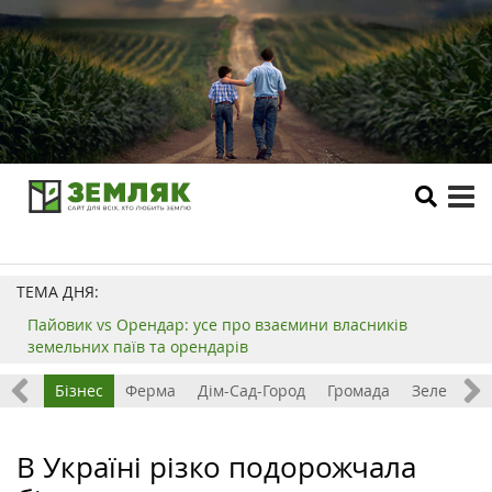
tog
me
ТЕМА ДНЯ:
Пайовик vs Орендар: усе про взаємини власників
земельних паїв та орендарів
емля
Бізнес
Ферма
Дім-Сад-Город
Громада
Зелений т
В Україні різко подорожчала