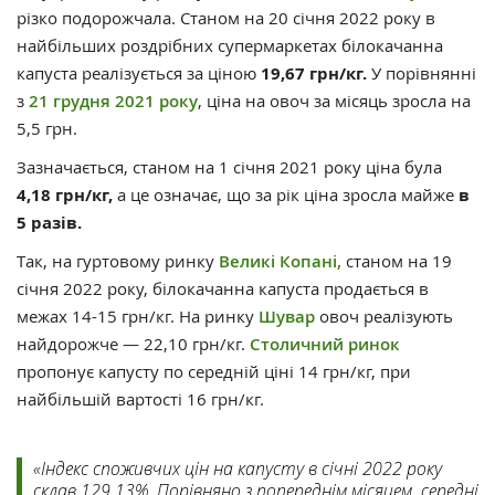
різко подорожчала. Станом на 20 січня 2022 року в
найбільших роздрібних супермаркетах білокачанна
капуста реалізується за ціною
19,67 грн/кг.
У порівнянні
з
21 грудня 2021 року
, ціна на овоч за місяць зросла на
5,5 грн.
Зазначається, станом на 1 січня 2021 року ціна була
4,18 грн/кг,
а це означає, що за рік ціна зросла майже
в
5 разів.
Так, на гуртовому ринку
Великі Копані,
станом на 19
січня 2022 року, білокачанна капуста продається в
межах 14-15 грн/кг. На ринку
Шувар
овоч реалізують
найдорожче — 22,10 грн/кг.
Столичний ринок
пропонує капусту по середній ціні 14 грн/кг, при
найбільшій вартості 16 грн/кг.
«Індекс споживчих цін на капусту в січні 2022 року
склав 129,13%. Порівняно з попереднім місяцем, середні