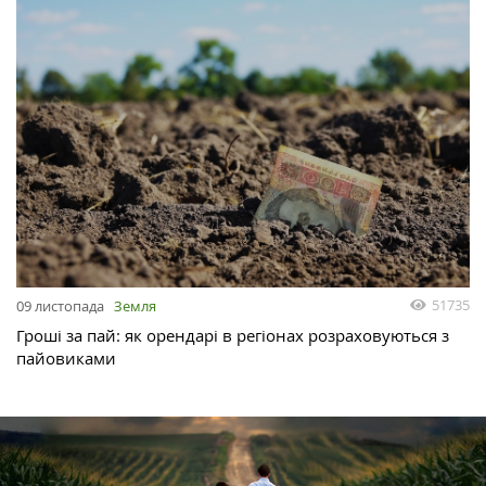
51735
09 листопада
Земля
Гроші за пай: як орендарі в регіонах розраховуються з
пайовиками