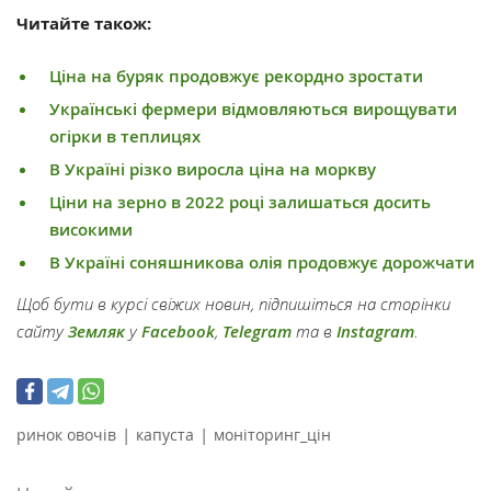
Читайте також:
Ціна на буряк продовжує рекордно зростати
Українські фермери відмовляються вирощувати
огірки в теплицях
В Україні різко виросла ціна на моркву
Ціни на зерно в 2022 році залишаться досить
високими
В Україні соняшникова олія продовжує дорожчати
Щоб бути в курсі свіжих новин, підпишіться на сторінки
сайту
Земляк
у
Facebook
,
Telegram
та в
Instagram
.
|
|
ринок овочів
капуста
моніторинг_цін