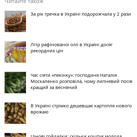
Читайте також
За рік гречка в Україні подорожчала у 2 рази
Літр рафінованої олії в Україні досяг
рекордних цін
Час сіяти «пекінку»: господиня Наталія
Москаленко розповіла, чому липневий посів
кращий за весняний
В Україні стрімко дешевшає картопля нового
врожаю
Цінові гойдалки: скільки коштує молода