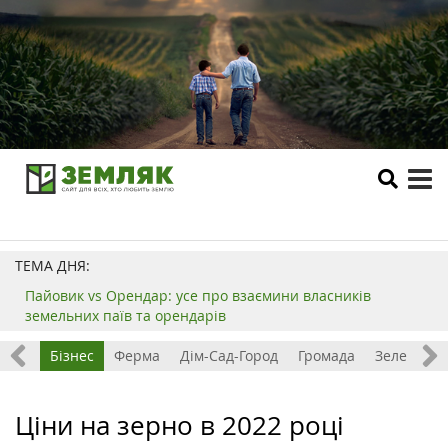
tog
me
ТЕМА ДНЯ:
Пайовик vs Орендар: усе про взаємини власників
земельних паїв та орендарів
емля
Бізнес
Ферма
Дім-Сад-Город
Громада
Зелений т
Ціни на зерно в 2022 році