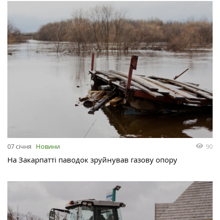
90
07 січня
Новини
На Закарпатті паводок зруйнував газову опору