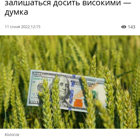
залишаться досить високими —
думка
11 січня 2022,12:15
143
Колосок