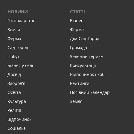
НОВИНИ
СТАТТІ
Господарство
Бізнес
Земля
Ферма
Ферма
Дім-Сад-Город
Сад-город
Громада
Побут
Зелений туризм
Бізнес у селі
Консультації
Досвід
Відпочинок і хобі
Здоров'я
Рейтинги
Освіта
Посівний календар
Культура
Земля
Релігія
Відпочинок
Соціалка