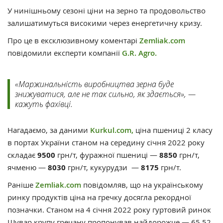
У нинішньому сезоні ціни на зерно та продовольство
залишатимуться високими через енергетичну кризу.
Про це в ексклюзивному коментарі
Zemliak.com
повідомили експерти компанії
G.R. Agro.
«Маржинальність виробництва зерна буде
знижуватися, але не так сильно, як здається», —
кажуть фахівці.
Нагадаємо, за даними
Kurkul.com,
ціна пшениці 2 класу
в портах України станом на середину січня 2022 року
складає
9500
грн/т, фуражної пшениці —
8850
грн/т,
ячменю —
8030
грн/т, кукурудзи —
8175
грн/т.
Раніше
Zemliak.com
повідомляв, що на українському
ринку продуктів ціна на гречку досягла рекордної
позначки. Станом на 4 січня 2022 року гуртовий ринок
Шувар крупу гречану пропонував найдорожче — 65,52