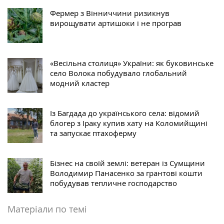
Фермер з Вінниччини ризикнув
вирощувати артишоки і не програв
«Весільна столиця» України: як буковинське
село Волока побудувало глобальний
модний кластер
Із Багдада до українського села: відомий
блогер з Іраку купив хату на Коломийщині
та запускає птахоферму
Бізнес на своїй землі: ветеран із Сумщини
Володимир Панасенко за грантові кошти
побудував тепличне господарство
Матеріали по темі