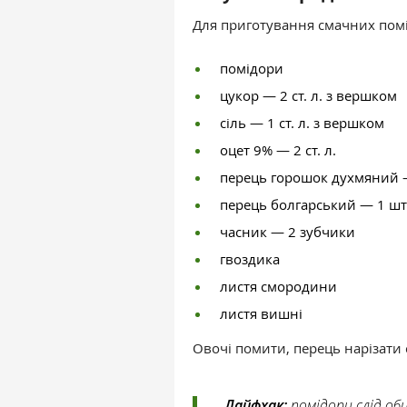
Для приготування смачних помід
помідори
цукор — 2 ст. л. з вершком
сіль — 1 ст. л. з вершком
оцет 9% — 2 ст. л.
перець горошок духмяний
перець болгарський — 1 шт
часник — 2 зубчики
гвоздика
листя смородини
листя вишні
Овочі помити, перець нарізати
Лайфхак:
помідори слід об