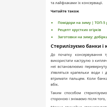
та лайфхаками їх консервації.
Читайте також
Помідори на зиму | ТОП-5 
Рецепт хрустких огірків
Заготовки на зиму: добірк
Стерилізуємо банки і
До початку консервування т
використати каструлю з кипляч
неї встановлюємо перевернуту
з’являться крапельки води і 
втримати пальцем. Коли банка 
вбік.
Таким способом стерилізуєм
стороною і знімаємо після того,
Можна, звичайно, стерилізувати