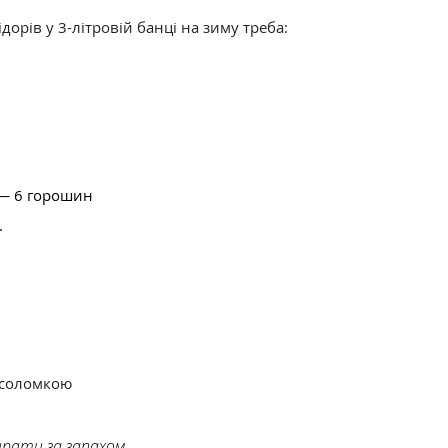
орів у 3-літровій банці на зиму треба:
 — 6 горошин
.
 соломкою
ирати за запахом.