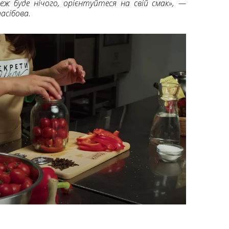
еж буде нічого, орієнтуйтеся на свій смак», —
асібова.