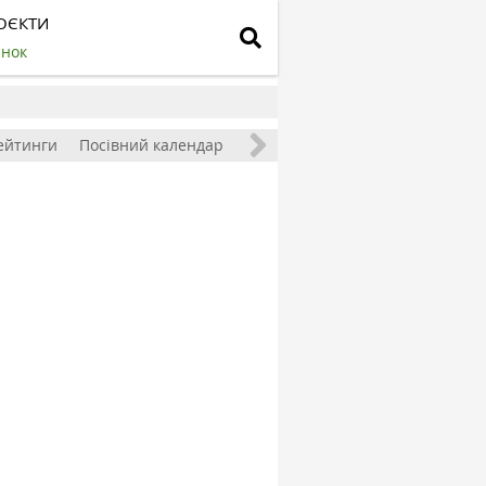
ОЄКТИ
инок
ейтинги
Посівний календар