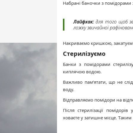
Набрані баночки з помідорами
Лайфхак:
для того щоб зве
ложку звичайної рафінованої
Накриваємо кришкою, закатуємо.
Стерилізуємо
Банки з помідорами стериліз
киплячою водою.
Важливо пам’ятати, що не слі
воду.
Відправляємо помідори на від
Після стерилізації помідорів
ховаєте у затишне місце. Таки