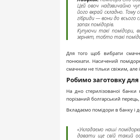
Цей овоч надзвичайно чут
його вкрай складно. Тому 
гібриди — вони до всього с
запах помідорів.
Купуючи такі помідори, в
зернят, тобто такі помідо
Для того щоб вибрати смачн
понюхати. Насичений помідорн
смачним не тільки свіжим, але і
Робимо заготовку для
На дно стерилізованої банки
порізаний болгарський перець, 
Вкладаємо помідори в банку і д
«Укладаємо наші помідорк
давати ще свій такий ос