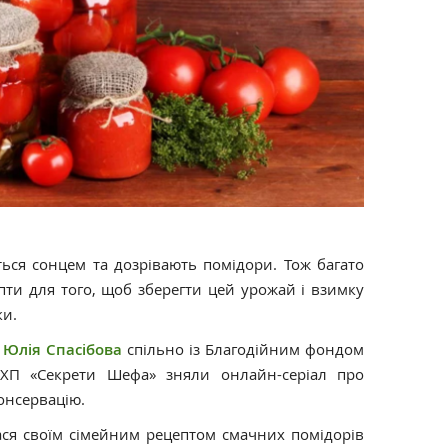
ься сонцем та дозрівають помідори. Тож багато
ти для того, щоб зберегти цей урожай і взимку
ки.
д
Юлія Спасібова
спільно із Благодійним фондом
ХП «Секрети Шефа» зняли онлайн-серіал про
онсервацію.
ася своїм сімейним рецептом смачних помідорів