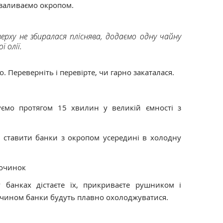
 заливаємо окропом.
рху не збиралася пліснява, додаємо одну чайну
 олії.
 Переверніть і перевірте, чи гарно закаталася.
уємо протягом 15 хвилин у великій ємності з
д ставити банки з окропом усередині в холодну
починок
 у банках дістаєте їх, прикриваєте рушником і
м чином банки будуть плавно охолоджуватися.