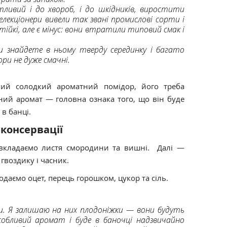
ливий і до хвороб, і до шкідників, виростити
селекціонери вивели так звані промислові сорти і
тійкі, але є мінус: вони втратили типовий смак і
и знайдете в ньому тверду серединку і багато
ри не дуже смачні.
ий солодкий ароматний помідор, його треба
ий аромат — головна ознака того, що він буде
 в банці.
 консервації
 вкладаємо листя смородини та вишні. Далі —
гвоздику і часник.
одаємо оцет, перець горошком, цукор та сіль.
и. Я залишаю на них плодоніжки — вони будуть
обливий аромат і буде в баночці надзвичайно