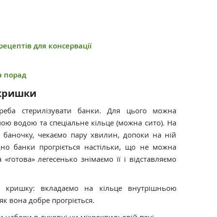
рецептів для консервації
а порад
 кришки
реба стерилізувати банки. Для цього можна
ою водою та спеціальне кільце (можна сито). На
 баночку, чекаємо пару хвилин, допоки на ній
дно банки прогріється настільки, що не можна
«готова» легесенько знімаємо її і відставляємо
о кришку: вкладаємо на кільце внутрішньою
 як вона добре прогріється.
 набори в духовці чи мікрохвильовій печі.