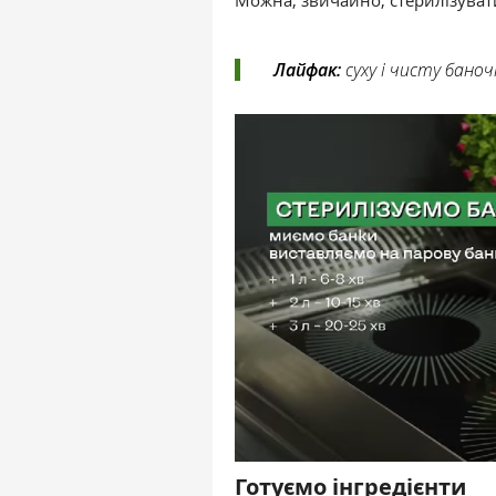
Лайфак:
суху і чисту баноч
Готуємо інгредієнти