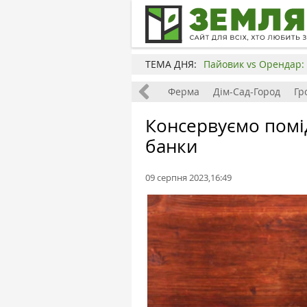
ТЕМА ДНЯ:
Пайовик vs Орендар: 
Все
Земля
Бізнес
Ферма
Дім-Сад-Город
Гр
Консервуємо помі
банки
09 серпня 2023,16:49