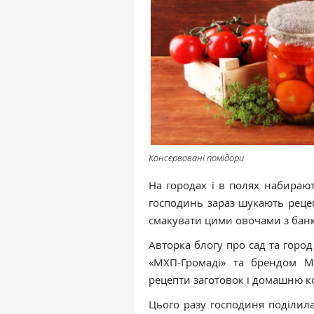
Консервовані помідори
На городах і в полях набирают
господинь зараз шукають рецеп
смакувати цими овочами з бан
Авторка блогу про сад та горо
«МХП-Громаді» та брендом М
рецепти заготовок і домашню к
Цього разу господиня поділил