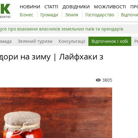
НОВИНИ
СТАТТІ
ДОВІДНИКИ
МОЖЛИВОСТІ
ПР
Бізнес
Громади
Земля
Господарство
Відпоч
усе про взаємини власників земельних паїв та орендарів
омада
Зелений туризм
Консультації
Відпочинок і хобі
Р
дори на зиму | Лайфхаки з
3805