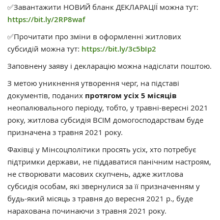
✅Завантажити НОВИЙ бланк ДЕКЛАРАЦІЇ можна тут:
https://bit.ly/2RP8waf
✅Прочитати про зміни в оформленні житлових
субсидій можна тут:
https://bit.ly/3c5bIp2
Заповнену заяву і декларацію можна надіслати поштою.
З метою уникнення утворення черг, на підставі
документів, поданих
протягом усіх 5 місяців
неопалювального періоду, тобто, у травні-вересні 2021
року, житлова субсидія ВСІМ домогосподарствам буде
призначена з травня 2021 року.
Фахівці у Мінсоцполітики просять усіх, хто потребує
підтримки держави, не піддаватися панічним настроям,
не створювати масових скупчень, адже житлова
субсидія особам, які звернулися за її призначенням у
будь-який місяць з травня до вересня 2021 р., буде
нарахована починаючи з травня 2021 року.