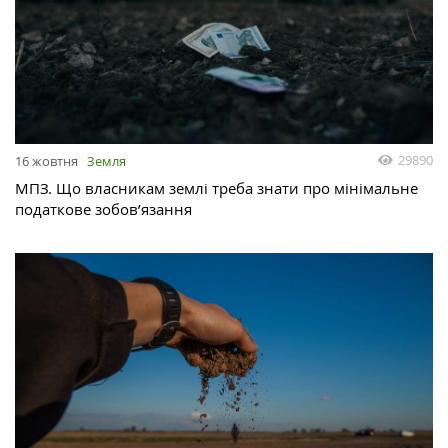
29890
16 жовтня
Земля
МПЗ. Що власникам землі треба знати про мінімальне
податкове зобов’язання