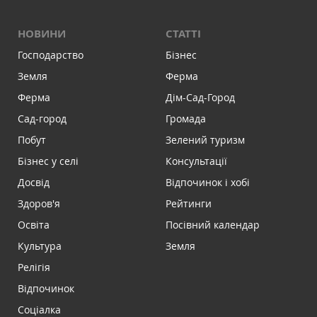
НОВИНИ
СТАТТІ
Господарство
Бізнес
Земля
Ферма
Ферма
Дім-Сад-Город
Сад-город
Громада
Побут
Зелений туризм
Бізнес у селі
Консультації
Досвід
Відпочинок і хобі
Здоров'я
Рейтинги
Освіта
Посівний календар
Культура
Земля
Релігія
Відпочинок
Соціалка