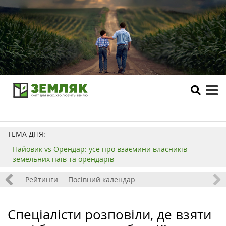
tog
me
ТЕМА ДНЯ:
Пайовик vs Орендар: усе про взаємини власників
земельних паїв та орендарів
 хобі
Рейтинги
Посівний календар
Спеціалісти розповіли, де взяти