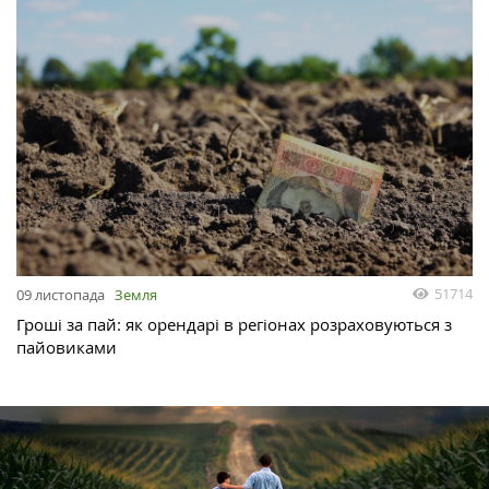
51714
09 листопада
Земля
Гроші за пай: як орендарі в регіонах розраховуються з
пайовиками