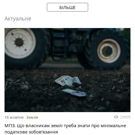
БІЛЬШЕ
Актуальне
29909
16 жовтня
Земля
МПЗ. Що власникам землі треба знати про мінімальне
податкове зобов’язання