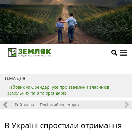
tog
me
ТЕМА ДНЯ:
Пайовик vs Орендар: усе про взаємини власників
земельних паїв та орендарів
 хобі
Рейтинги
Посівний календар
В Україні спростили отримання