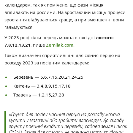
календарем, так як помічено, що фази місяця
впливають на рослини. На зростаючий місяць процеси
зростання відбуваються краще, а при зменшенні вони
гальмуються.
У 2023 році сіяти перець можна в такі дні
лютого:
7,8,12,13,21
, пише
Zemliak.com.
Також визначені сприятливі дні для сіяння перцю на
розсаду 2023 за посівним календарем:
Березень — 5,6,7,15,20,21,24,25
Квітень — 3,4,8,9,15,17,18
Травень — 1,2,15,27,28
«Грунт для посіву насіння перцю на розсаду можна
купити у магазині або зробити власноруч. До складу
грунту повинні входити перегній, садова земля і пісок
(3:3:4). Земля для розсади не повинна мати грудочок,