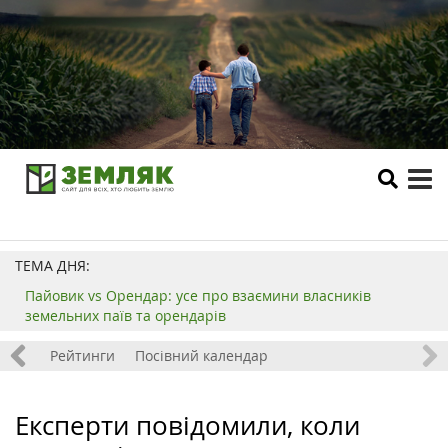
tog
me
ТЕМА ДНЯ:
Пайовик vs Орендар: усе про взаємини власників
земельних паїв та орендарів
 хобі
Рейтинги
Посівний календар
Експерти повідомили, коли