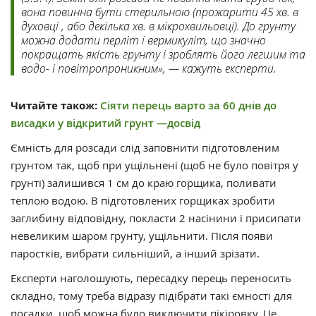
вона повинна бути стерильною (прожарити 45 хв. в
духовці , або декілька хв. в мікрохвильовці). До грунту
можна додати перліт і вермикуліт, що значно
покращать якість грунту і зроблять його легшим та
водо- і повітропроникним», — кажуть експерти.
Читайте також:
Сіяти перець варто за 60 днів до
висадки у відкритий грунт —досвід
Ємність для розсади слід заповнити підготовленим
грунтом так, щоб при ущільнені (щоб не було повітря у
грунті) залишився 1 см до краю горщика, поливати
теплою водою. В підготовлених горщиках зробити
заглибину відповідну, покласти 2 насінини і присипати
невеликим шаром грунту, ущільнити. Після появи
паростків, вибрати сильніший, а інший зрізати.
Експерти наголошують, пересадку перець переносить
складно, тому треба відразу підібрати такі ємності для
посадки, щоб можна було виключити пікіровку. Це