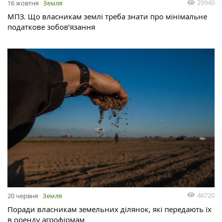
29940
16 жовтня
Земля
МПЗ. Що власникам землі треба знати про мінімальне
податкове зобов’язання
46720
20 червня
Земля
Поради власникам земельних ділянок, які передають їх
в оренду агрофірмам