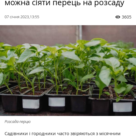
можна сіяти перець на розсаду
07 січня 2023,13:55
3605
Розсада перцю
Садівники і городники часто звіряються з місячним