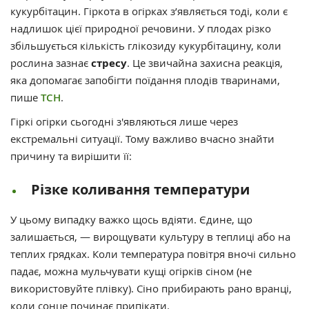
кукурбітацин. Гіркота в огірках з’являється тоді, коли є
надлишок цієї природної речовини. У плодах різко
збільшується кількість глікозиду кукурбітацину, коли
рослина зазнає
стресу
. Це звичайна захисна реакція,
яка допомагає запобігти поїдання плодів тваринами,
пише
ТСН
.
Гіркі огірки сьогодні з'являються лише через
екстремальні ситуації. Тому важливо вчасно знайти
причину та вирішити її:
Різке коливання температури
У цьому випадку важко щось вдіяти. Єдине, що
залишається, — вирощувати культуру в теплиці або на
теплих грядках. Коли температура повітря вночі сильно
падає, можна мульчувати кущі огірків сіном (не
використовуйте плівку). Сіно прибирають рано вранці,
коли сонце починає припікати.