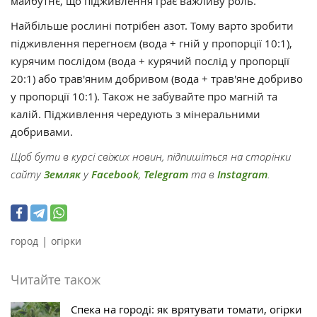
майбутнє, що підживлення грає важливу роль.
Найбільше рослині потрібен азот. Тому варто зробити
підживлення перегноєм (вода + гній у пропорції 10:1),
курячим послідом (вода + курячий послід у пропорції
20:1) або трав'яним добривом (вода + трав'яне добриво
у пропорції 10:1). Також не забувайте про магній та
калій. Підживлення чередують з мінеральними
добривами.
Щоб бути в курсі свіжих новин, підпишіться на сторінки
сайту
Земляк
у
Facebook
,
Telegram
та в
Instagram
.
|
город
огірки
Читайте також
Спека на городі: як врятувати томати, огірки