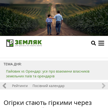
tog
me
ТЕМА ДНЯ:
Пайовик vs Орендар: усе про взаємини власників
земельних паїв та орендарів
 хобі
Рейтинги
Посівний календар
Огірки стають гіркими через