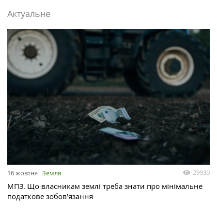
Актуальне
29930
16 жовтня
Земля
МПЗ. Що власникам землі треба знати про мінімальне
податкове зобов’язання