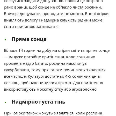
позбутися завдяки дощуванню. Робити це потрібно
рано вранці, щоб сонце не обпекло листя рослини.
Ввечері дощування проводити не можна. Вночі огірки
виділяють вологу і надмірна кількість рідини може
стати причиною загнивання.
Пряме сонце
Більше 14 годин на добу на огірки світить пряме сонце
— їм дуже потрібне притінення. Коли сонячних
променів надто багато, рослина накопичує
кукурбітацин, тому гіркі огірки починають з'являтися
все частіше. Культурі достатньо 4-5 сонячних днів
поспіль, щоб накопичилася гіркота. Для притінення
використовують москітну сітку або агроволокно.
Надмірно густа тінь
Гіркі огірки також можуть з'являтися, коли рослина