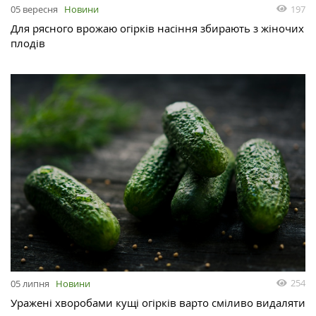
197
05 вересня
Новини
Для рясного врожаю огірків насіння збирають з жіночих
плодів
254
05 липня
Новини
Уражені хворобами кущі огірків варто сміливо видаляти