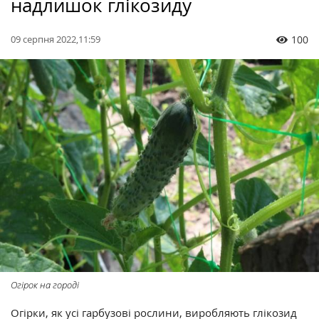
надлишок глікозиду
09 серпня 2022,11:59
100
Огірок на городі
Огірки, як усі гарбузові рослини, виробляють глікозид