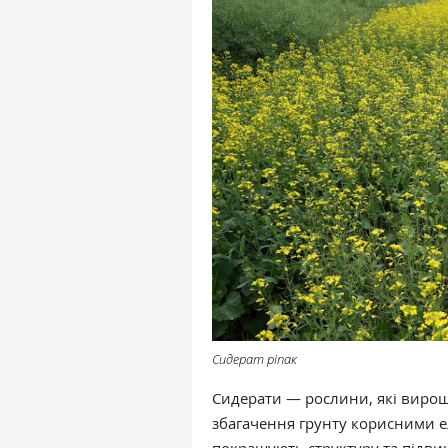
Сидерат ріпак
Сидерати — рослини, які вирощ
збагачення грунту корисними е