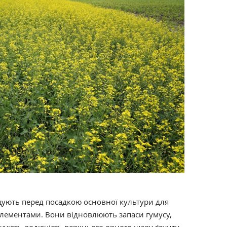
ують перед посадкою основної культури для
лементами. Вони відновлюють запаси гумусу,