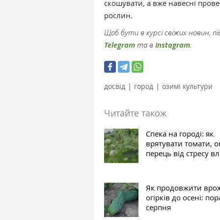
скошувати, а вже навесні провес
рослин.
Щоб бути в курсі свіжих новин, 
Telegram
та в
Instagram
.
|
|
досвід
город
озимі культури
Читайте також
Спека на городі: як
врятувати томати, о
перець від стресу вл
Як продовжити вро
огірків до осені: по
серпня