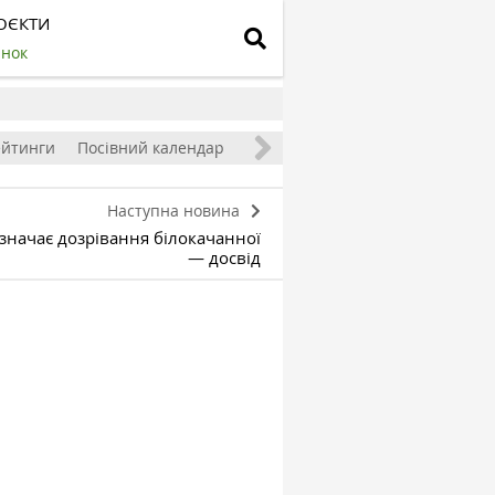
ОЄКТИ
инок
ейтинги
Посівний календар
Наступна новина
означає дозрівання білокачанної
— досвід