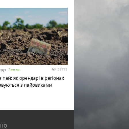
51771
пада
Земля
а пай: як орендарі в регіонах
овуються з пайовиками
 IQ