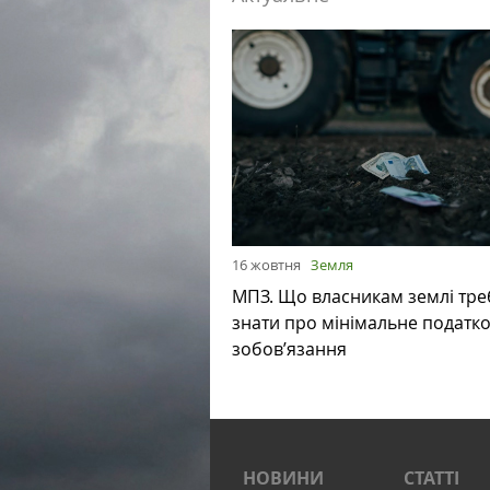
16 жовтня
Земля
МПЗ. Що власникам землі тре
знати про мінімальне податк
зобов’язання
НОВИНИ
СТАТТІ