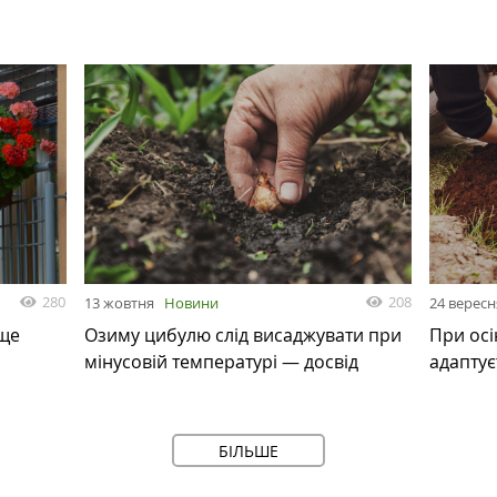
280
208
13 жовтня
Новини
24 вересн
аще
Озиму цибулю слід висаджувати при
При осі
мінусовій температурі — досвід
адаптує
БІЛЬШЕ