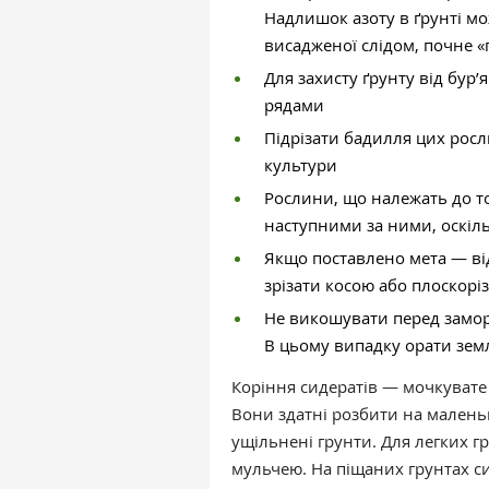
Надлишок азоту в ґрунті мо
висадженої слідом, почне «
Для захисту ґрунту від бур’
рядами
Підрізати бадилля цих росл
культури
Рослини, що належать до то
наступними за ними, оскіль
Якщо поставлено мета — ві
зрізати косою або плоскорі
Не викошувати перед замор
В цьому випадку орати земл
Коріння сидератів — мочкувате
Вони здатні розбити на маленьк
ущільнені грунти. Для легких г
мульчею. На піщаних грунтах си