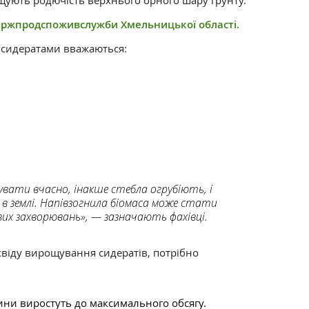
щують родючість верхнього орного шару ґрунту.
ержпродспоживслужби Хмельницької області.
сидератами вважаються:
вати вчасно, інакше стебла огрубіють, і
в землі. Напівзогнила біомаса може стати
ових захворювань», — зазначають фахівці.
віду вирощування сидератів, потрібно
ини виростуть до максимального обсягу.