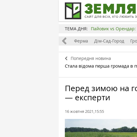
ТЕМА ДНЯ:
Пайовик vs Орендар: 
Все
Земля
Бізнес
Ферма
Дім-Сад-Город
Гр
Попередня новина
Стала відома перша громада в п
Перед зимою на го
— експерти
16 жовтня 2021,15:55