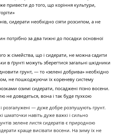
же привести до того, що коріння культури,
горіти»
янів, сидерати необхідно сіяти розсипом, а не
ин потрібно за два тижні до посадки основної
го ж сімейства, що і сидерати, не можна садити
ки в ґрунті можуть зберегтися загальні шкідники
дновити грунт, — то «зелені добрива» необхідно
зом, не пошкоджуючи їх кореневу систему
озками озимі сидерати, посаджені пізно восени.
ю не доведеться, вона і так буде пухкою
 і розгалужені — дуже добре розпушують грунт.
і шматочки навіть дуже важкі і сильно
рунтів зелене листя сидератів є природною
дерати краще висівати восени. На зиму їх не