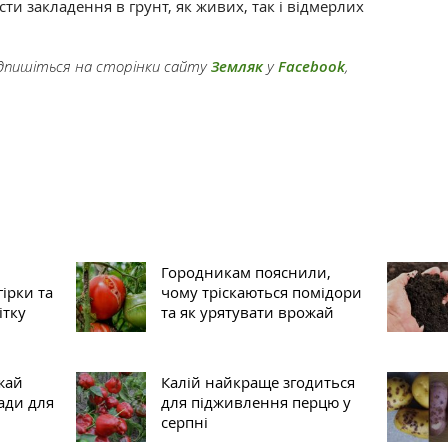
ти закладення в грунт, як живих, так і відмерлих
підпишіться на сторінки сайту
Земляк
у
Facebook
,
Городникам пояснили,
гірки та
чому тріскаються помідори
ітку
та як урятувати врожай
жай
Калій найкраще згодиться
ради для
для підживлення перцю у
серпні