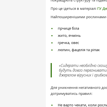
покращують структуру та підви
Про це ідеться в матеріалі
ГУ Д
Найпоширенішими рослинами-
гірчиця біла
жито, ячмінь
гречка, овес
люпин, фацелія та ріпак
«Сидерати необхідно скошу
будуть довго перегнивати 
джерелом вірусних і грибк
Для уникнення негативного дос
дотримуватись правил:
Не варто чекати, коли росл