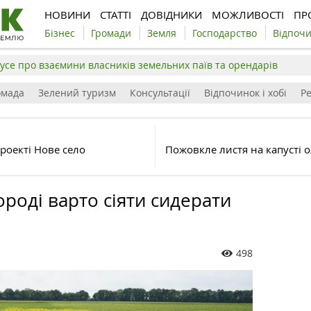
НОВИНИ
СТАТТІ
ДОВІДНИКИ
МОЖЛИВОСТІ
ПР
Бізнес
Громади
Земля
Господарство
Відпоч
усе про взаємини власників земельних паїв та орендарів
омада
Зелений туризм
Консультації
Відпочинок і хобі
Р
роекті Нове село
Пожовкле листя на капусті 
роді варто сіяти сидерати
498