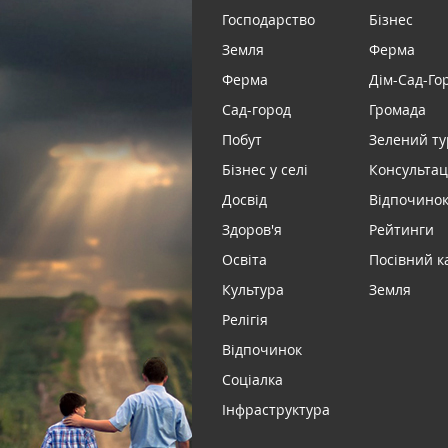
Господарство
Бізнес
Земля
Ферма
Ферма
Дім-Сад-Го
Сад-город
Громада
Побут
Зелений т
Бізнес у селі
Консультац
Досвід
Відпочинок 
Здоров'я
Рейтинги
Освіта
Посівний к
Культура
Земля
Релігія
Відпочинок
Соціалка
Інфраструктура