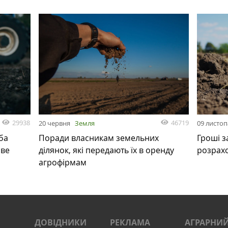
29938
46719
20 червня
Земля
09 листо
ба
Поради власникам земельних
Гроші з
ове
ділянок, які передають їх в оренду
розрах
агрофірмам
ДОВІДНИКИ
РЕКЛАМА
АГРАРНИЙ