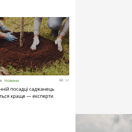
34
я
Новини
нній посадці саджанець
ться краще — експерти