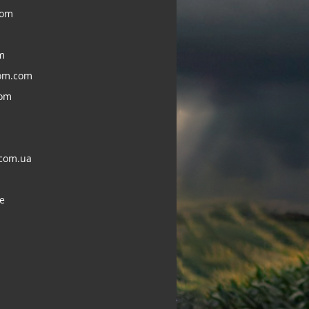
com
m
om.com
com
com.ua
e