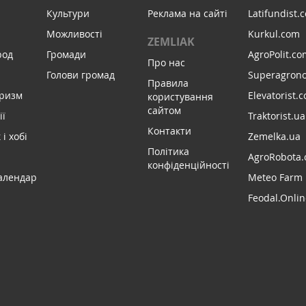
Культури
Реклама на сайті
Latifundist.
Можливості
Kurkul.com
ZEMLIAK
род
Громади
AgroPolit.co
Про нас
Голови громад
Superagron
Правила
уризм
Elevatorist.
користування
сайтом
ії
Traktorist.ua
Контакти
і хобі
Zemelka.ua
Політика
AgroRobota.
конфіденційності
алендар
Meteo Farm
Feodal.Onlin