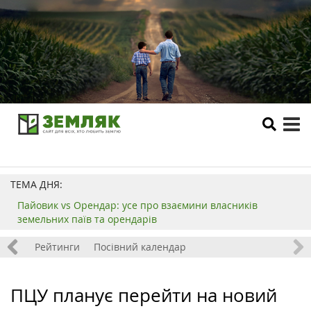
tog
me
ТЕМА ДНЯ:
Пайовик vs Орендар: усе про взаємини власників
земельних паїв та орендарів
 хобі
Рейтинги
Посівний календар
ПЦУ планує перейти на новий