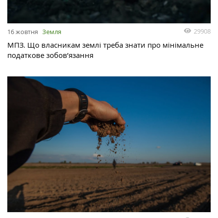
29908
16 жовтня
Земля
МПЗ. Що власникам землі треба знати про мінімальне
податкове зобов’язання