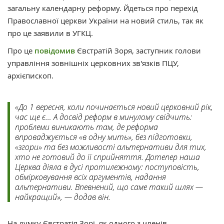
загальну календарну реформу. Йдеться про перехід
Православної церкви України на новий стиль, так як
про це заявили в УГКЦ.
Про це
повідомив
Євстратій Зоря, заступник голови
управління зовнішніх церковних зв'язків ПЦУ,
архієпископ.
«До 1 вересня, коли починається новий церковний рік,
час ще є… А досвід реформ в минулому свідчить:
проблеми виникають там, де реформа
впроваджується «в одну мить», без підготовки,
«згори» та без можливості альтернативи для тих,
хто не готовий до її сприйняття. Дотепер наша
Церква діяла в дусі протилежному: поступовість,
обмірковування всіх аргументів, надання
альтернативи. Впевнений, що саме такий шлях —
найкращий», — додав він.
На думку Євстратія Зорі, як одного з членів