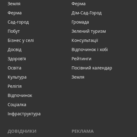
Земля
Ферма
Ферма
Дім-Сад-Город
Сад-город
Громада
Побут
Зелений туризм
Бізнес у селі
Консультації
Досвід
Відпочинок і хобі
Здоров'я
Рейтинги
Освіта
Посівний календар
Культура
Земля
Релігія
Відпочинок
Соціалка
Інфраструктура
ДОВІДНИКИ
РЕКЛАМА