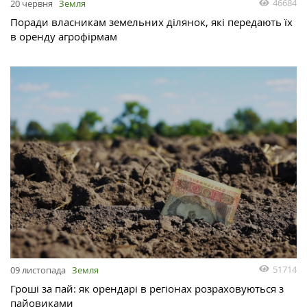
46684
20 червня
Земля
Поради власникам земельних ділянок, які передають їх
в оренду агрофірмам
51714
09 листопада
Земля
Гроші за пай: як орендарі в регіонах розраховуються з
пайовиками