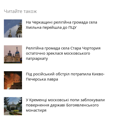
Читайте також
На Черкащині релігійна громада села
Хмільна перейшла до ПЦУ
Релігійна громада села Стара Чортория
остаточно зреклася московського
патріархату
Під російський обстріл потрапила Києво-
Печерська лавра
У Кременці московські попи заблокували
повернення державі Богоявленського
монастиря