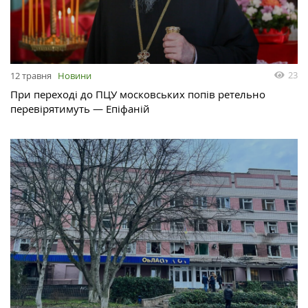
23
12 травня
Новини
При переході до ПЦУ московських попів ретельно
перевірятимуть — Епіфаній