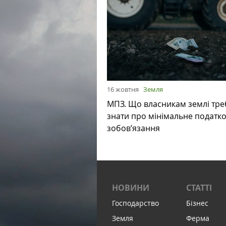
16 жовтня
Земля
МПЗ. Що власникам землі тре
знати про мінімальне податк
зобов’язання
НОВИНИ
СТАТТІ
Господарство
Бізнес
Земля
Ферма