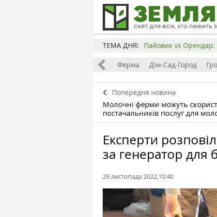
ТЕМА ДНЯ:
Пайовик vs Орендар: 
Все
Земля
Бізнес
Ферма
Дім-Сад-Город
Гр
Попередня новина
Молочні ферми можуть скорист
постачальників послуг для моло
Експерти розповіл
за генератор для 
29 листопада 2022,10:40