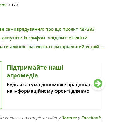
om,
2022
еве самоврядування: про що проєкт №7283
та депутати із грифом ЗРАДНИК УКРАЇНИ
вати адміністративно-територіальний устрій —
Підтримайте наші
агромедіа
Будь-яка сума допоможе працювати
на інформаційному фронті для вас
підпишіться на сторінки сайту
Земляк
у
Facebook
,