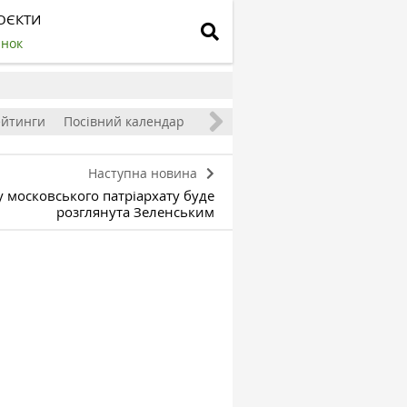
ОЄКТИ
инок
ейтинги
Посівний календар
Наступна новина
у московського патріархату буде
розглянута Зеленським