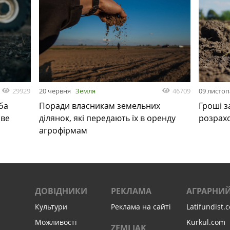
29929
46709
20 червня
Земля
09 листо
ба
Поради власникам земельних
Гроші з
ове
ділянок, які передають їх в оренду
розрах
агрофірмам
ДОВІДНИКИ
РЕКЛАМА
АГРАРНИЙ
Культури
Реклама на сайті
Latifundist.
Можливості
Kurkul.com
ZEMLIAK