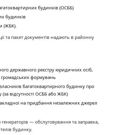
агатоквартирних будинків (ОСББ)
их будинків
 (ЖБК).
ії та пакет документів надають в районну
иного державного реєстру юридичних осіб,
 і громадських формувань
ввласників багатоквартирного будинку про
(за відсутності ОСББ або ЖБК)
 накладної на придбання незалежних джерел
 генераторів — обслуговування та заправка,
телів будинку.