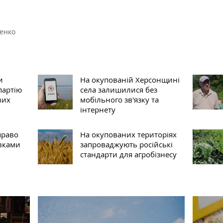
енко
и
На окупованій Херсонщині
партію
села залишилися без
вих
мобільного зв'язку та
інтернету
право
На окупованих територіях
вками
запроваджують російські
стандарти для агробізнесу