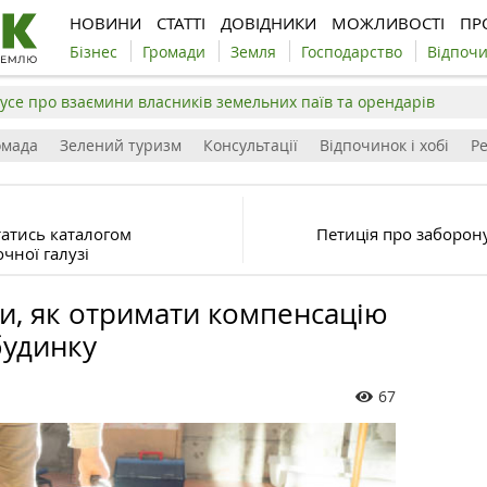
НОВИНИ
СТАТТІ
ДОВІДНИКИ
МОЖЛИВОСТІ
ПР
Бізнес
Громади
Земля
Господарство
Відпоч
усе про взаємини власників земельних паїв та орендарів
омада
Зелений туризм
Консультації
Відпочинок і хобі
Р
атись каталогом
Петиція про заборон
чної галузі
и, як отримати компенсацію
будинку
67