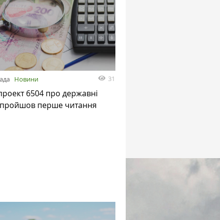
31
пада
Новини
роект 6504 про державні
 пройшов перше читання