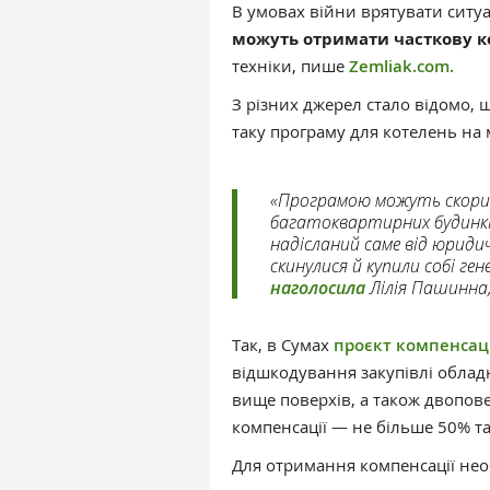
В умовах війни врятувати ситу
можуть отримати часткову 
техніки, пише
Zemliak.com.
З різних джерел стало відомо, 
таку програму для котелень на 
«Програмою можуть скори
багатоквартирних будинкі
надісланий саме від юриди
скинулися й купили собі г
наголосила
Лілія Пашинна, 
Так, в Сумах
проєкт компенсаці
відшкодування закупівлі обладн
вище поверхів, а також двопов
компенсації — не більше 50% та 
Для отримання компенсації нео