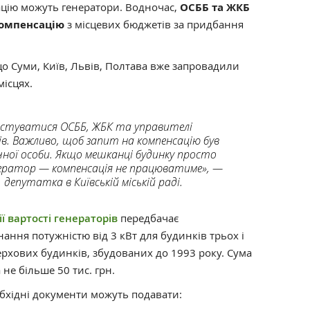
ацію можуть генератори. Водночас,
ОСББ та ЖКБ
компенсацію
з місцевих бюджетів за придбання
що Суми, Київ, Львів, Полтава вже запровадили
місцях.
стуватися ОСББ, ЖБК та управителі
в. Важливо, щоб запит на компенсацію був
чної особи. Якщо мешканці будинку просто
енератор — компенсація не працюватиме», —
депутатка в Київській міській раді.
ї вартості генераторів
передбачає
ання потужністю від 3 кВт для будинків трьох і
ерхових будинків, збудованих до 1993 року. Сума
не більше 50 тис. грн.
бхідні документи можуть подавати: