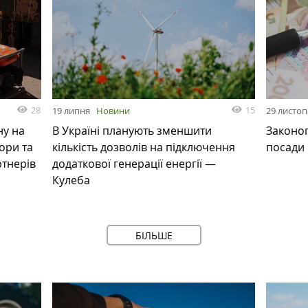
28
15
19 липня
Новини
29 листо
ну на
В Україні планують зменшити
Законоп
ори та
кількість дозволів на підключення
посади
ртнерів
додаткової генерації енергії —
Кулеба
БІЛЬШЕ