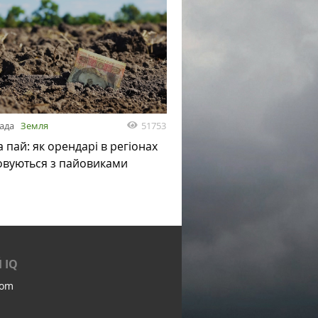
51753
пада
Земля
а пай: як орендарі в регіонах
овуються з пайовиками
 IQ
com