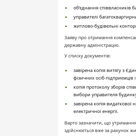
об’єднання співвласників б
управителі багатоквартирн
житлово-будівельні контори
Заяву про отримання компенсац
державну адміністрацію.
У списку документів:
завірена копія витягу з Єд
фізичних осіб-підприємців
копія протоколу зборів спі
вибори управителя будинку 
завірена копія видаткової
електричної енергії.
Варто зазначити, що утримання
здійснюється вже за рахунок жи