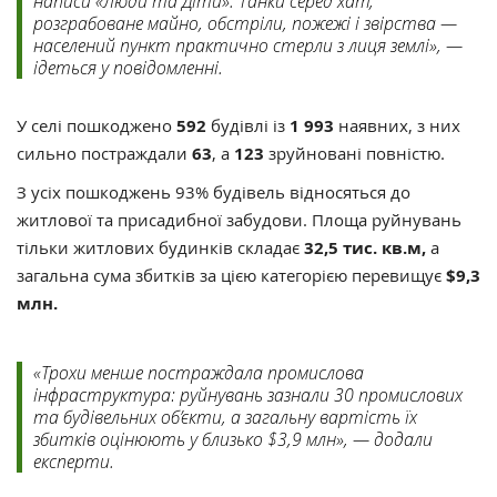
написи «Люди та Діти». Танки серед хат,
розграбоване майно, обстріли, пожежі і звірства —
населений пункт практично стерли з лиця землі», —
ідеться у повідомленні.
У селі пошкоджено
592
будівлі із
1 993
наявних, з них
сильно постраждали
63
, а
123
зруйновані повністю.
З усіх пошкоджень 93% будівель відносяться до
житлової та присадибної забудови. Площа руйнувань
тільки житлових будинків складає
32,5 тис. кв.м,
а
загальна сума збитків за цією категорією перевищує
$9,3
млн.
«Трохи менше постраждала промислова
інфраструктура: руйнувань зазнали 30 промислових
та будівельних об’єкти, а загальну вартість їх
збитків оцінюють у близько $3,9 млн», — додали
експерти.