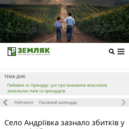
tog
me
ТЕМА ДНЯ:
Пайовик vs Орендар: усе про взаємини власників
земельних паїв та орендарів
 хобі
Рейтинги
Посівний календар
Село Андріївка зазнало збитків у