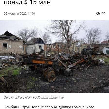
понад $ 15 млн
06 жовтня 2022,11:50
60
Село Андріївка після російських окупантів
Найбільш зруйноване село Андріївка Бучанського