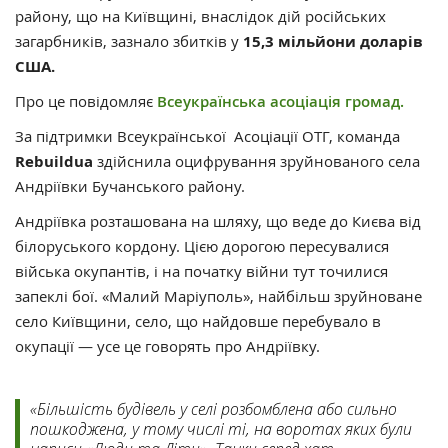
району, що на Київщині, внаслідок дій російських
загарбників, зазнало збитків у
15,3 мільйони доларів
США.
Про це повідомляє
Всеукраїнська асоціація громад.
За підтримки Всеукраїнської Асоціації ОТГ, команда
Rebuildua
здійснила оцифрування зруйнованого села
Андріївки Бучанського району.
Андріївка розташована на шляху, що веде до Києва від
білоруського кордону. Цією дорогою пересувалися
війська окупантів, і на початку війни тут точилися
запеклі бої. «Малий Маріуполь», найбільш зруйноване
село Київщини, село, що найдовше перебувало в
окупації — усе це говорять про Андріївку.
«Більшість будівель у селі розбомблена або сильно
пошкоджена, у тому числі ті, на воротах яких були