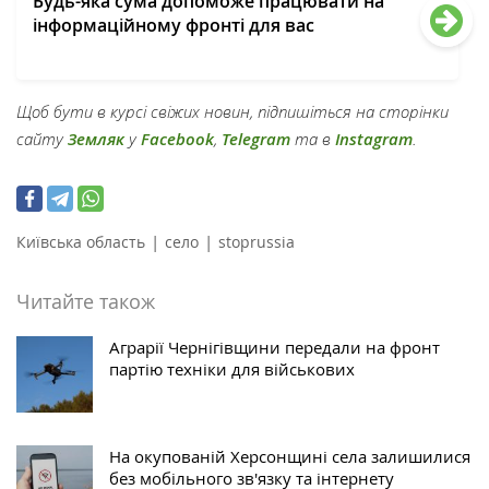
Будь-яка сума допоможе працювати на
інформаційному фронті для вас
Щоб бути в курсі свіжих новин, підпишіться на сторінки
сайту
Земляк
у
Facebook
,
Telegram
та в
Instagram
.
|
|
Київська область
село
stoprussia
Читайте також
Аграрії Чернігівщини передали на фронт
партію техніки для військових
На окупованій Херсонщині села залишилися
без мобільного зв'язку та інтернету