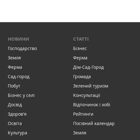
НОВИНИ
СТАТТІ
Господарство
Бізнес
Земля
Ферма
Ферма
Дім-Сад-Город
Сад-город
Громада
Побут
Зелений туризм
Бізнес у селі
Консультації
Досвід
Відпочинок і хобі
Здоров'я
Рейтинги
Освіта
Посівний календар
Культура
Земля