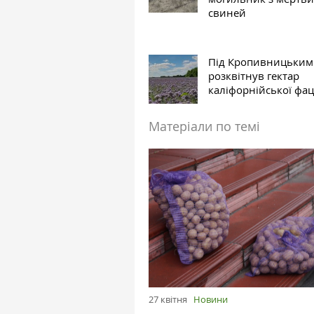
свиней
Під Кропивницьким
розквітнув гектар
каліфорнійської фац
Матеріали по темі
27 квітня
Новини