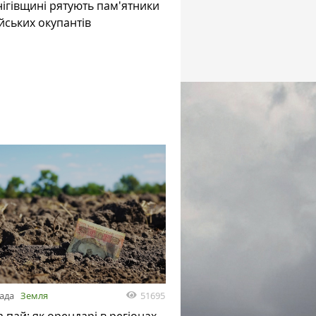
ігівщині рятують пам'ятники
ійських окупантів
51695
пада
Земля