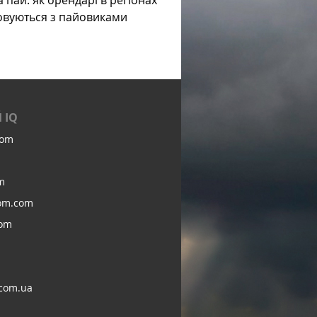
а пай: як орендарі в регіонах
овуються з пайовиками
 IQ
com
m
om.com
com
com.ua