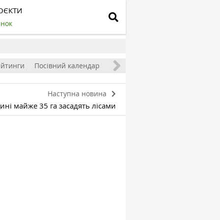
ОЄКТИ
инок
ейтинги
Посівний календар
Наступна новина
ні майже 35 га засадять лісами