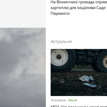
На Вінниччині громада отри
картоплю для ініціативи Сади
Перемоги
Актуальне
16 жовтня
Земля