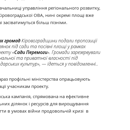
 начальниці управління регіонального розвитку,
Кіровоградської ОВА, нині окремі площі вже
і засіватимуться більш пізніми.
х громад
Кіровоградщини подали пропозиції
янок під сади та посівні площі у рамках
оекту «
Сади Перемоги
». Громади зарезервували
нальної та приватної власності під
арських культур», — ідеться у повідомленні..
зараз профільні міністерства опрацьовують
ції учасникам проекту.
нська кампанія, спрямована на ефективне
них ділянок і ресурсів для вирощування
гти в умовах війни продовольчій кризі в