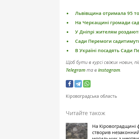
Львівщина отримала 95 то
На Черкащині громади са
У Дніпрі жителям роздают
Сади Перемоги садитимуть
В Україні посадять Сади 
Щоб бути в курсі свіжих новин, 
Telegram
та в
Instagram
.
Кіровоградська область
Читайте також
На Кіровоградщині 
створив незаконни
могильник з мертви