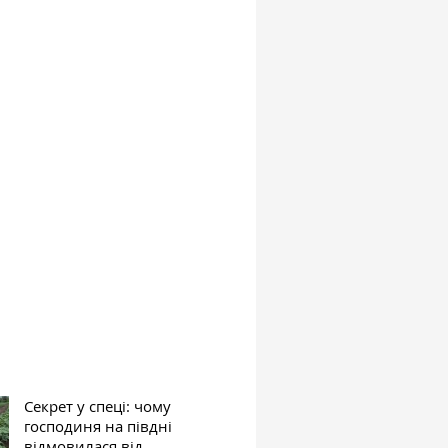
Секрет у спеці: чому
господиня на півдні
відмовилася від