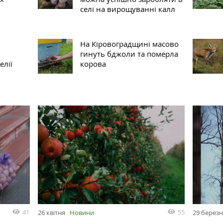
селі на вирощуванні калл
На Кіровоградщині масово
гинуть бджоли та померла
елії
корова
41
55
26 квітня
Новини
29 берез