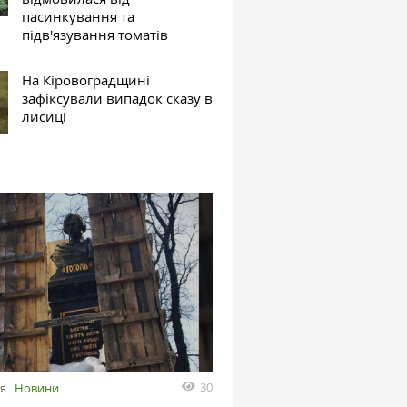
пасинкування та
підв'язування томатів
На Кіровоградщині
зафіксували випадок сказу в
лисиці
30
ня
Новини