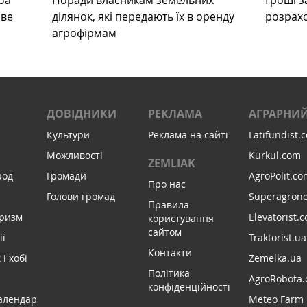
ба
Поради власникам земельних
Гроші з
ове
ділянок, які передають їх в оренду
розрах
агрофірмам
ДОВІДНИКИ
РЕКЛАМА
АГРАРНИЙ
Культури
Реклама на сайті
Latifundist.
Можливості
Kurkul.com
ZEMLIAK
род
Громади
AgroPolit.co
Про нас
Голови громад
Superagron
Правила
уризм
Elevatorist.
користування
сайтом
ії
Traktorist.ua
Контакти
і хобі
Zemelka.ua
Політика
AgroRobota.
конфіденційності
алендар
Meteo Farm