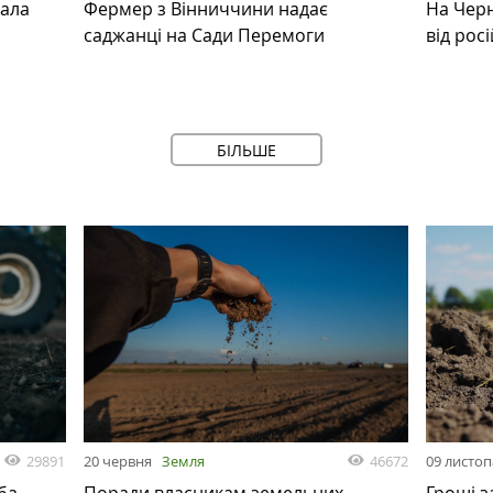
мала
Фермер з Вінниччини надає
На Черн
саджанці на Сади Перемоги
від рос
БІЛЬШЕ
29891
46672
20 червня
Земля
09 листо