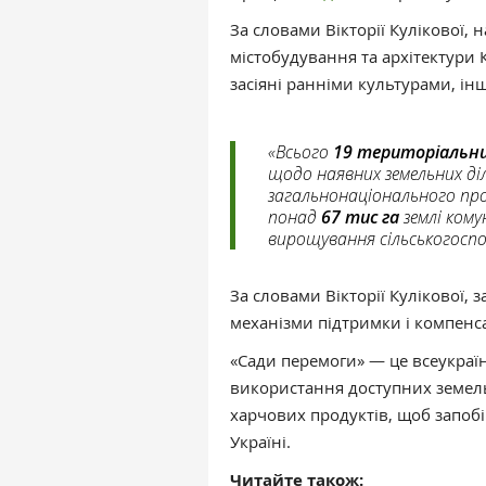
За словами Вікторії Кулікової,
містобудування та архітектури 
засіяні ранніми культурами, інш
«Всього
19 територіальни
щодо наявних земельних діл
загальнонаціонального пр
понад
67 тис га
землі кому
вирощування сільськогоспод
За словами Вікторії Кулікової, 
механізми підтримки і компенса
«Сади перемоги» — це всеукраї
використання доступних земель
харчових продуктів, щоб запобі
Україні.
Читайте також: