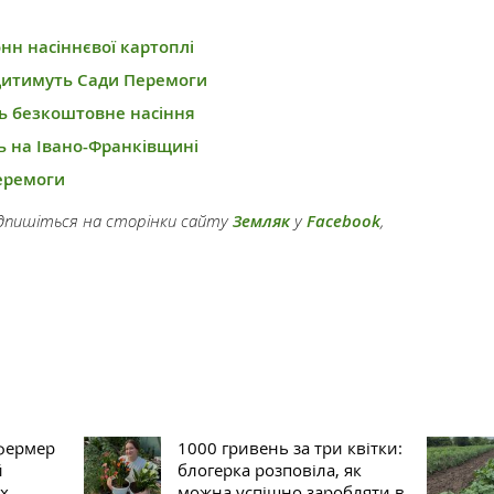
нн насіннєвої картоплі
дитимуть Сади Перемоги
ь безкоштовне насіння
 на Івано-Франківщині
Перемоги
підпишіться на сторінки сайту
Земляк
у
Facebook
,
фермер
1000 гривень за три квітки:
й
блогерка розповіла, як
х
можна успішно заробляти в