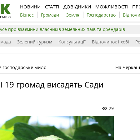
НОВИНИ
СТАТТІ
ДОВІДНИКИ
МОЖЛИВОСТІ
ПР
Бізнес
Громади
Земля
Господарство
Відпоч
усе про взаємини власників земельних паїв та орендарів
омада
Зелений туризм
Консультації
Відпочинок і хобі
Р
є господарське мило
На Черкащи
 19 громад висадять Сади
29