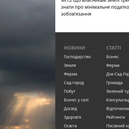
МПЗ. Що власникам землі тре
знати про мінімальне податк
зобов’язання
НОВИНИ
СТАТТІ
Господарство
Бізнес
Земля
Ферма
Ферма
Дім-Сад-Го
Сад-город
Громада
Побут
Зелений т
Бізнес у селі
Консультац
Досвід
Відпочинок 
Здоров'я
Рейтинги
Освіта
Посівний к