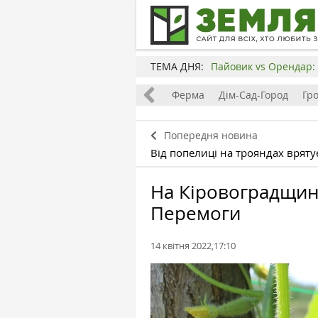
ТЕМА ДНЯ:
Пайовик vs Орендар: 
Все
Земля
Бізнес
Ферма
Дім-Сад-Город
Гр
Попередня новина
Від попелиці на трояндах вряту
На Кіровоградщині
Перемоги
14 квітня 2022,17:10