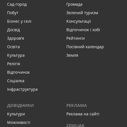
Сад-город
Громада
Побут
Зелений туризм
Бізнес у селі
Консультації
Досвід
Відпочинок і хобі
Здоров'я
Рейтинги
Освіта
Посівний календар
Культура
Земля
Релігія
Відпочинок
Соціалка
Інфраструктура
ДОВІДНИКИ
РЕКЛАМА
Культури
Реклама на сайті
Можливості
ZEMLIAK