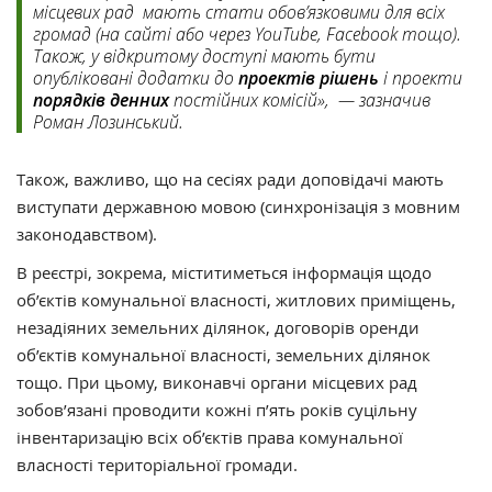
місцевих рад мають стати обов’язковими для всіх
громад (на сайті або через YouTube, Facebook тощо).
Також, у відкритому доступі мають бути
опубліковані додатки до
проектів рішень
і проекти
порядків денних
постійних комісій», — зазначив
Роман Лозинський.
Також, важливо, що на сесіях ради доповідачі мають
виступати державною мовою (синхронізація з мовним
законодавством).
В реєстрі, зокрема, міститиметься інформація щодо
об’єктів комунальної власності, житлових приміщень,
незадіяних земельних ділянок, договорів оренди
об’єктів комунальної власності, земельних ділянок
тощо. При цьому, виконавчі органи місцевих рад
зобов’язані проводити кожні п’ять років суцільну
інвентаризацію всіх об’єктів права комунальної
власності територіальної громади.