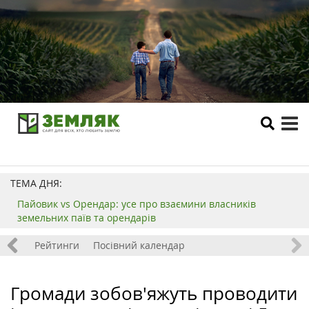
tog
me
ТЕМА ДНЯ:
Пайовик vs Орендар: усе про взаємини власників
земельних паїв та орендарів
 хобі
Рейтинги
Посівний календар
Громади зобов'яжуть проводити