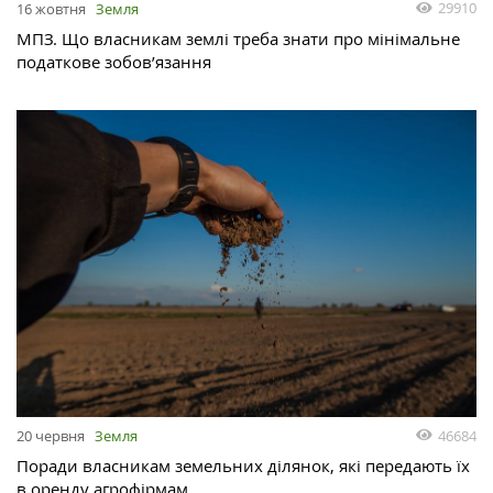
29910
16 жовтня
Земля
МПЗ. Що власникам землі треба знати про мінімальне
податкове зобов’язання
46684
20 червня
Земля
Поради власникам земельних ділянок, які передають їх
в оренду агрофірмам