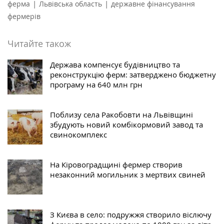
|
|
ферма
Львівська область
державне фінансування
фермерів
Читайте також
Держава компенсує будівництво та
реконструкцію ферм: затверджено бюджетну
програму на 640 млн грн
Поблизу села Ракобовти на Львівщині
збудують новий комбікормовий завод та
свинокомплекс
На Кіровоградщині фермер створив
незаконний могильник з мертвих свиней
З Києва в село: подружжя створило віслючу