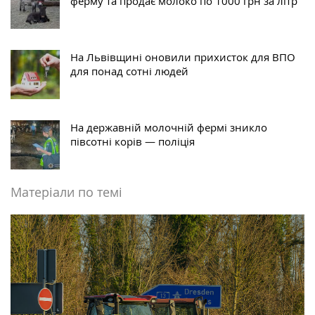
ферму та продає молоко по 1000 грн за літр
На Львівщині оновили прихисток для ВПО
для понад сотні людей
На державній молочній фермі зникло
півсотні корів — поліція
Матеріали по темі