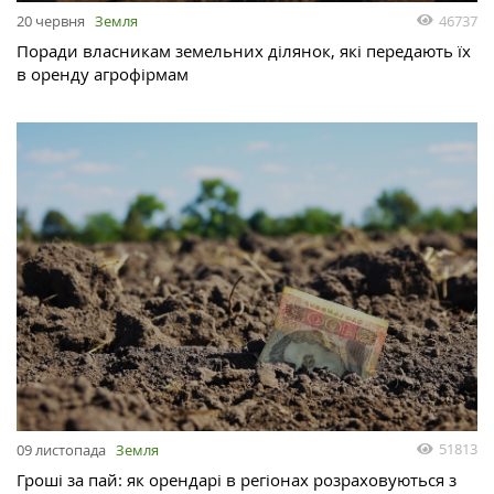
46737
20 червня
Земля
Поради власникам земельних ділянок, які передають їх
в оренду агрофірмам
51813
09 листопада
Земля
Гроші за пай: як орендарі в регіонах розраховуються з