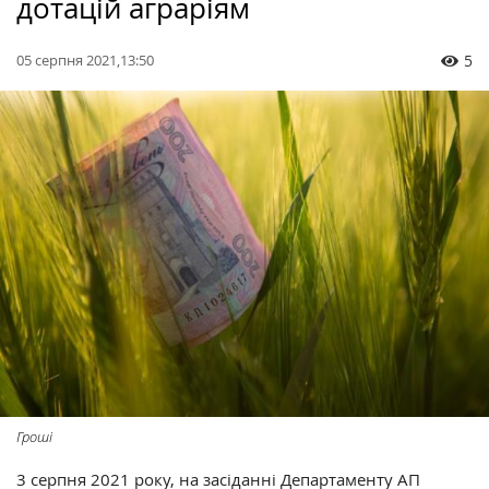
дотацій аграріям
05 серпня 2021,13:50
5
Гроші
3 серпня 2021 року, на засіданні Департаменту АП