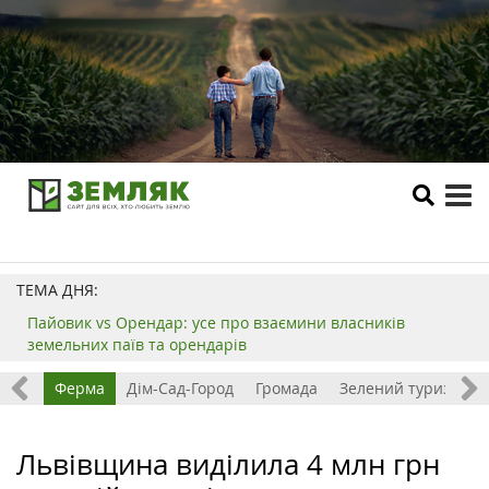
tog
me
ТЕМА ДНЯ:
Пайовик vs Орендар: усе про взаємини власників
земельних паїв та орендарів
ізнес
Ферма
Дім-Сад-Город
Громада
Зелений туризм
Львівщина виділила 4 млн грн