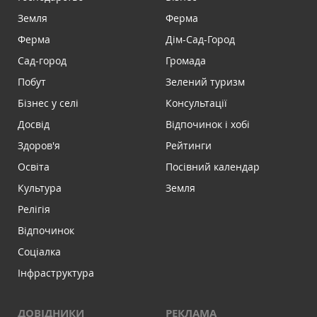
Земля
Ферма
Ферма
Дім-Сад-Город
Сад-город
Громада
Побут
Зелений туризм
Бізнес у селі
Консультації
Досвід
Відпочинок і хобі
Здоров'я
Рейтинги
Освіта
Посівний календар
Культура
Земля
Релігія
Відпочинок
Соціалка
Інфраструктура
ДОВІДНИКИ
РЕКЛАМА