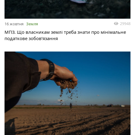
29948
16 жовтня
Земля
МПЗ. Що власникам землі треба знати про мінімальне
податкове зобов’язання