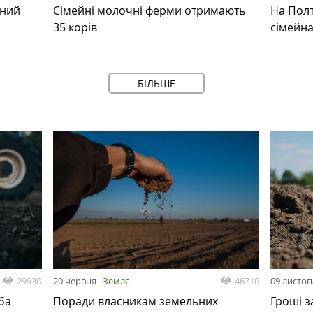
ьний
Сімейні молочні ферми отримають
На Полт
35 корів
сімейн
БІЛЬШЕ
29930
46710
20 червня
Земля
09 листо
ба
Поради власникам земельних
Гроші з