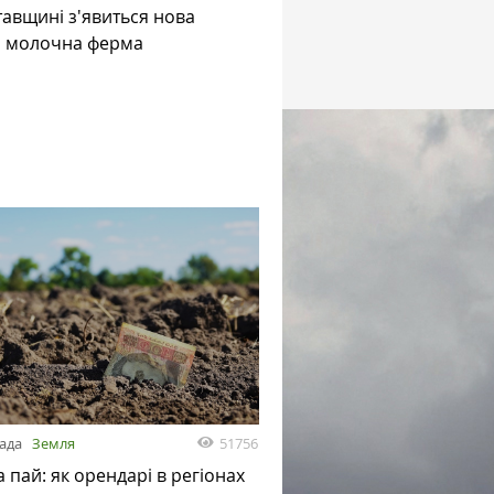
авщині з'явиться нова
а молочна ферма
51756
пада
Земля
а пай: як орендарі в регіонах