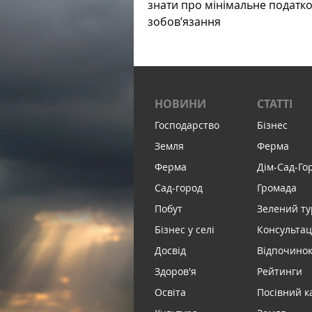
знати про мінімальне податк
зобов’язання
НОВИНИ
СТАТТІ
Господарство
Бізнес
Земля
Ферма
Ферма
Дім-Сад-Го
Сад-город
Громада
Побут
Зелений т
Бізнес у селі
Консультац
Досвід
Відпочинок 
Здоров'я
Рейтинги
Освіта
Посівний к