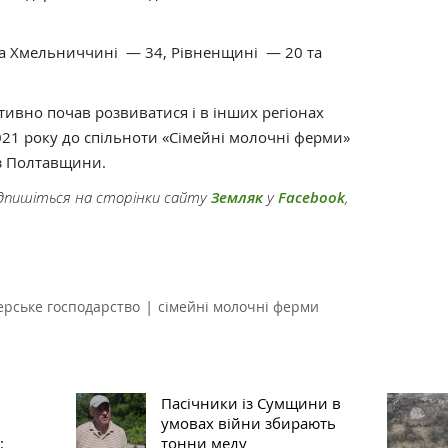
а Хмельниччині — 34, Рівненщині — 20 та
ктивно почав розвиватися і в інших регіонах
021 року до спільноти «Сімейні молочні ферми»
 з Полтавщини.
підпишіться на сторінки сайту
Земляк
у
Facebook
,
|
рське господарство
сімейні молочні ферми
Пасічники із Сумщини в
умовах війни збирають
:
тонни меду