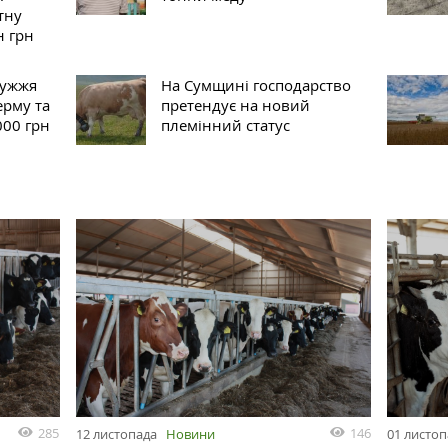
тну
н грн
ружжя
На Сумщині господарство
ерму та
претендує на новий
000 грн
племінний статус
285
146
12 листопада
Новини
01 листо