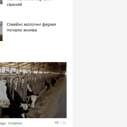
свиней
Сімейні молочні ферми
почали жнива
135
пада
Новини