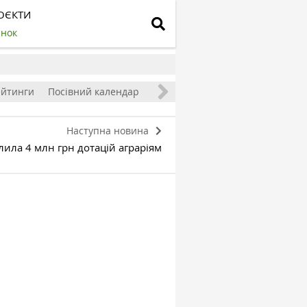
ОЄКТИ
инок
ейтинги
Посівний календар
Наступна новина
ила 4 млн грн дотацій аграріям