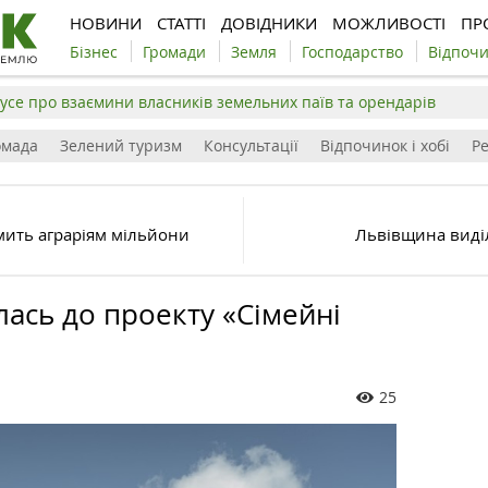
НОВИНИ
СТАТТІ
ДОВІДНИКИ
МОЖЛИВОСТІ
ПР
Бізнес
Громади
Земля
Господарство
Відпоч
усе про взаємини власників земельних паїв та орендарів
омада
Зелений туризм
Консультації
Відпочинок і хобі
Р
мить аграріям мільйони
Львівщина виділ
ась до проекту «Сімейні
25