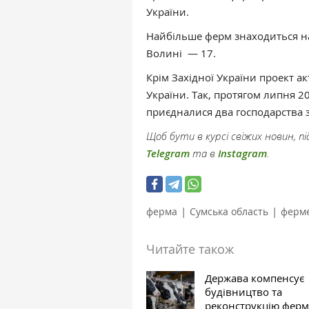
України.
Найбільше ферм знаходиться н
Волині — 17.
Крім Західної України проект а
України. Так, протягом липня 2
приєдналися два господарства
Щоб бути в курсі свіжих новин, 
Telegram
та в
Instagram
.
|
|
ферма
Сумська область
ферме
Читайте також
Держава компенсує
будівництво та
реконструкцію ферм