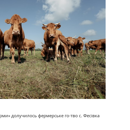
рми» долучилось фермерське го-тво с. Фесівка