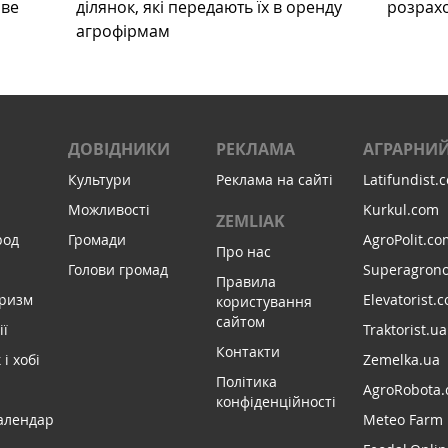
ове
ділянок, які передають їх в оренду
розрах
агрофірмам
ДОВІДНИКИ
РЕКЛАМА
АГРАРНИЙ
Культури
Реклама на сайті
Latifundist.
Можливості
Kurkul.com
ZEMLIAK
род
Громади
AgroPolit.co
Про нас
Голови громад
Superagron
Правила
уризм
Elevatorist.
користування
сайтом
ії
Traktorist.ua
Контакти
і хобі
Zemelka.ua
Політика
AgroRobota.
конфіденційності
алендар
Meteo Farm