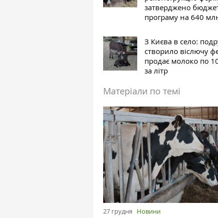
затверджено бюдже
програму на 640 мл
З Києва в село: под
створило віслючу ф
продає молоко по 1
за літр
Матеріали по темі
27 грудня
Новини