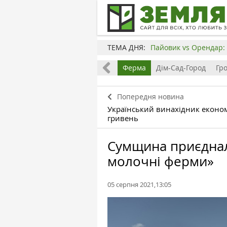
ТЕМА ДНЯ:
Пайовик vs Орендар: 
Все
Земля
Бізнес
Ферма
Дім-Сад-Город
Гр
Попередня новина
Український винахідник еконо
гривень
Сумщина приєднал
молочні ферми»
05 серпня 2021,13:05