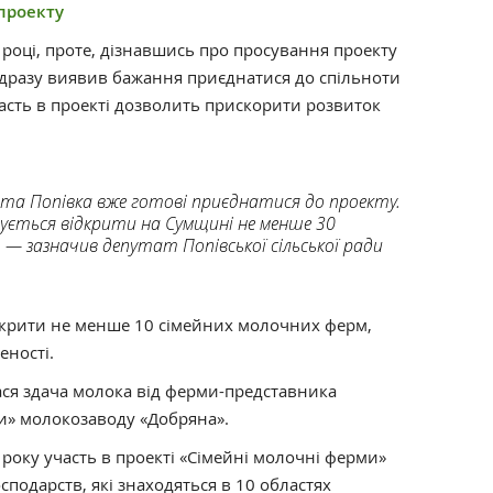
проекту
році, проте, дізнавшись про просування проекту
 відразу виявив бажання приєднатися до спільноти
асть в проекті дозволить прискорити розвиток
е та Попівка вже готові приєднатися до проекту.
анується відкрити на Сумщині не менше 30
 — зазначив депутат Попівської сільської ради
дкрити не менше 10 сімейних молочних ферм,
еності.
ася здача молока від ферми-представника
ми» молокозаводу «Добряна».
року участь в проекті «Сімейні молочні ферми»
подарств, які знаходяться в 10 областях