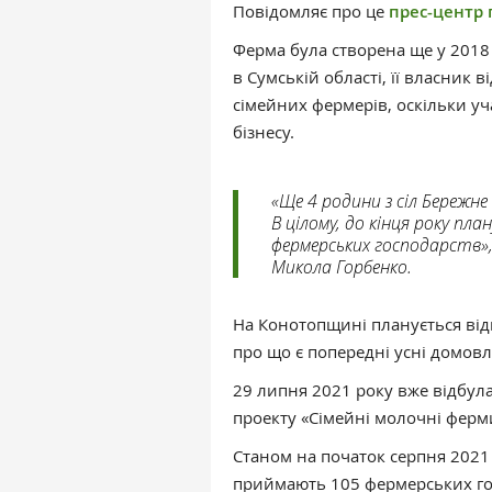
Повідомляє про це
прес-центр 
Ферма була створена ще у 2018 
в Сумській області, її власник
сімейних фермерів, оскільки уч
бізнесу.
«Ще 4 родини з сіл Бережн
В цілому, до кінця року пл
фермерських господарств»,
Микола Горбенко.
На Конотопщині планується ві
про що є попередні усні домовл
29 липня 2021 року вже відбул
проекту «Сімейні молочні фер
Станом на початок серпня 2021 
приймають 105 фермерських гос