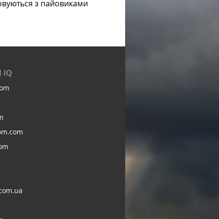
овуються з пайовиками
 IQ
com
m
om.com
com
com.ua