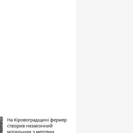
На Кіровоградщині фермер
створив незаконний
могильник з мертвих