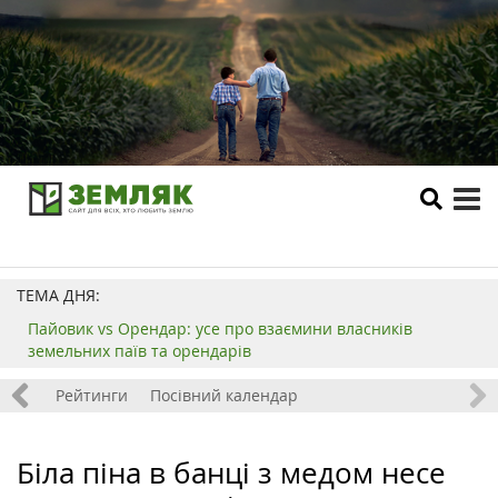
tog
me
ТЕМА ДНЯ:
Пайовик vs Орендар: усе про взаємини власників
земельних паїв та орендарів
 хобі
Рейтинги
Посівний календар
Біла піна в банці з медом несе