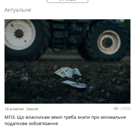
Актуальне
29908
16 жовтня
Земля
МПЗ. Що власникам землі треба знати про мінімальне
податкове зобов’язання