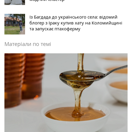
Із Багдада до українського села: відомий
блогер з Іраку купив хату на Коломийщині
та запускає птахоферму
Матеріали по темі