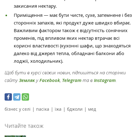
закисания нектару.
Приміщення — має бути чисте, сухе, затемнене і без
сторонніх запахів, які продукт дуже швидко вбирає.
Важливим фактором також є відсутність сонячних
променів, під впливом яких нектар втрачає всі
корисні властивості (кухонні шафи, що знаходяться
далеко від джерел тепла, обладнані балкони або
лоджії, холодильник).
Щоб бути в курсі свіжих новин, підпишіться на сторінки
сайту
Земляк
у
Facebook
,
Telegram
та в
Instagram
.
|
|
|
|
бізнес у селі
пасіка
їжа
бджоли
мед
Читайте також