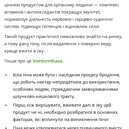
цінним продуктом для організму людини — комплекс
вітамінів і антиоксидантів покращує імунітет,
нормалізує діяльність нервової і серцево-судинної
систем, підвищує потенцію і відновлює сили.
Такий продукт практично неможливо знайти на ринку,
а тому дану піну, після видалення з поверхні меду,
краще вжити в їжу.
Пише про це
Vomturmhaus.
Біла піна може бути і наслідком процесу бродіння,
що робить нектар непридатним до використання,
особливо людям, страждаючим захворюваннями
шлунково-кишкового тракту.
Перш, ніж вирішувати, вживати далі в їжу цей
продукт чи ні, необхідно розібратися в основних
факторах, які вплинули на виникнення піни:
Піна може утворюватися через підвищеного вмісту