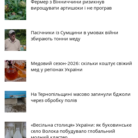
Фермер з Вінниччини ризикнув
вирощувати артишоки і не програв
Пасічники із Сумщини в умовах війни
збирають тонни меду
Медовий сезон-2026: скільки коштує свіжий
мед у регіонах України
На Тернопільщині масово загинули бджоли
через обробку полів
«Весільна столиця» України: як буковинське
село Волока побудувало глобальний
модний кластер