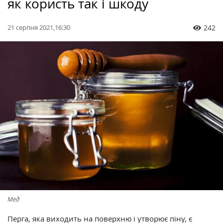
як користь так і шкоду
21 серпня 2021,16:30
242
Мед
Перга, яка виходить на поверхню і утворює піну, є