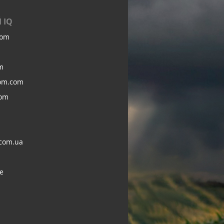
 IQ
com
m
om.com
com
com.ua
e