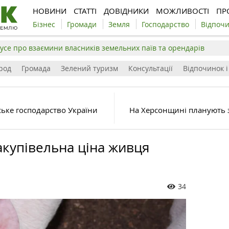
НОВИНИ
СТАТТІ
ДОВІДНИКИ
МОЖЛИВОСТІ
ПР
Бізнес
Громади
Земля
Господарство
Відпоч
усе про взаємини власників земельних паїв та орендарів
род
Громада
Зелений туризм
Консультації
Відпочинок і
ьське господарство України
На Херсонщині планують 
закупівельна ціна живця
34