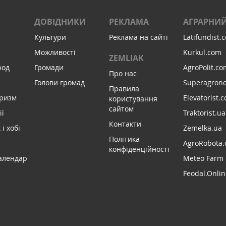
ДОВІДНИКИ
РЕКЛАМА
АГРАРНИЙ
Культури
Реклама на сайті
Latifundist.
Можливості
Kurkul.com
ZEMLIAK
род
Громади
AgroPolit.co
Про нас
Голови громад
Superagron
Правила
уризм
Elevatorist.
користування
сайтом
ії
Traktorist.ua
Контакти
і хобі
Zemelka.ua
Політика
AgroRobota.
конфіденційності
алендар
Meteo Farm
Feodal.Onlin