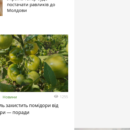
постачати равликів до
Молдови
1255
я
Новини
ь захистить помідори від
ори — поради