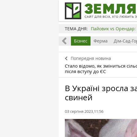
ТЕМА ДНЯ:
Пайовик vs Орендар: 
Все
Земля
Бізнес
Ферма
Дім-Сад-Го
Попередня новина
Стало відомо, як зміниться сіл
після вступу до ЄС
В Україні зросла 
свиней
03 серпня 2023,11:56