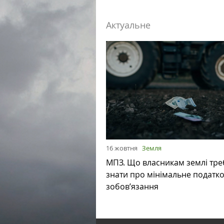
Актуальне
16 жовтня
Земля
МПЗ. Що власникам землі тре
знати про мінімальне податк
зобов’язання