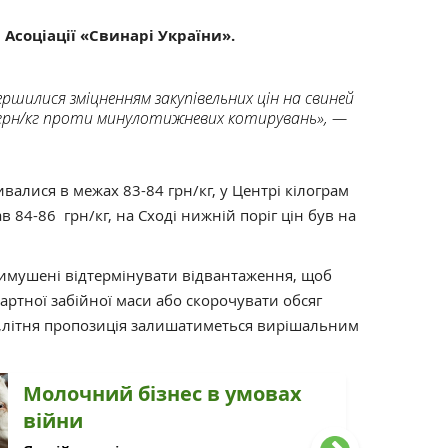
и
Асоціації «Свинарі України».
ршилися зміцненням закупівельних цін на свиней
3 грн/кг проти минулотижневих котирувань», —
валися в межах 83-84 грн/кг, у Центрі кілограм
84-86 грн/кг, на Сході нижній поріг цін був на
имушені відтермінувати відвантаження, щоб
артної забійної маси або скорочувати обсяг
це,літня пропозиція залишатиметься вирішальним
Молочний бізнес в умовах
війни