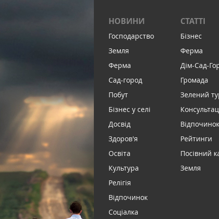
НОВИНИ
СТАТТІ
Господарство
Бізнес
Земля
Ферма
Ферма
Дім-Сад-Го
Сад-город
Громада
Побут
Зелений т
Бізнес у селі
Консультац
Досвід
Відпочинок 
Здоров'я
Рейтинги
Освіта
Посівний к
Культура
Земля
Релігія
Відпочинок
Соціалка