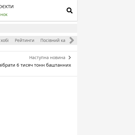
ОЄКТИ
инок
 хобі
Рейтинги
Посівний календар
Наступна новина
зібрати 6 тисяч тонн баштанних