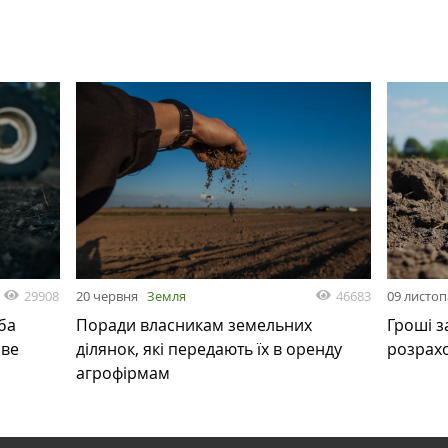
29908
46683
20 червня
Земля
09 листо
ба
Поради власникам земельних
Гроші з
ове
ділянок, які передають їх в оренду
розрах
агрофірмам