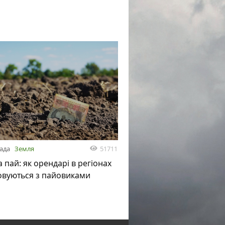
51711
пада
Земля
а пай: як орендарі в регіонах
овуються з пайовиками