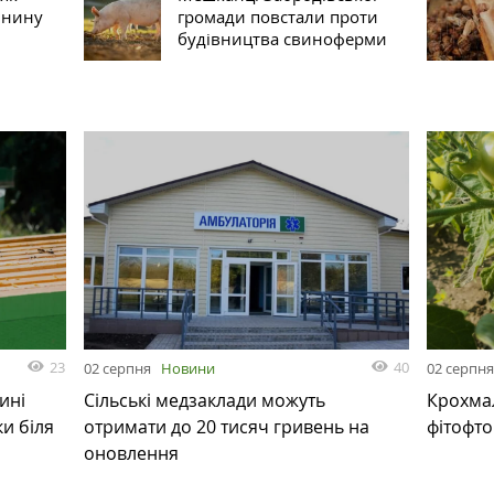
инину
громади повстали проти
будівництва свиноферми
23
40
02 серпня
Новини
02 серпн
ині
Сільські медзаклади можуть
Крохмал
и біля
отримати до 20 тисяч гривень на
фітофт
оновлення