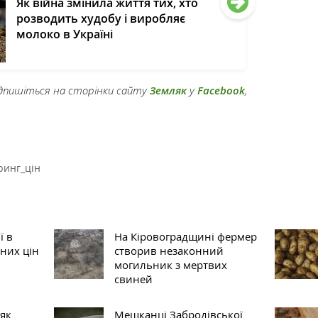
Як війна змінила життя тих, хто
розводить худобу і виробляє
молоко в Україні
підпишіться на сторінки сайту
Земляк
у
Facebook
,
ринг_цін
ї в
На Кіровоградщині фермер
дних цін
створив незаконний
могильник з мертвих
свиней
 як
Мешканці Забродівської