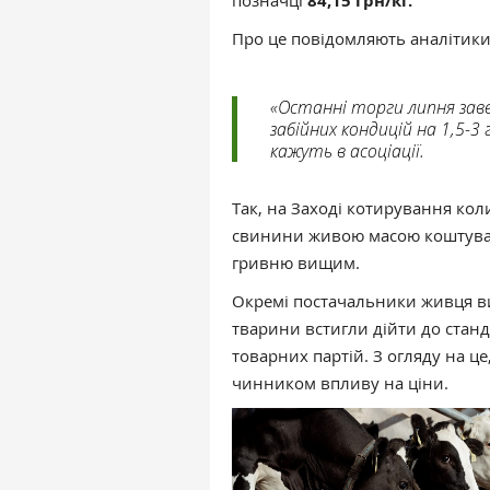
позначці
84,15 грн/кг.
Про це повідомляють аналітик
«Останні торги липня заве
забійних кондицій на 1,5-
кажуть в асоціації.
Так, на Заході котирування коли
свинини живою масою коштував 
гривню вищим.
Окремі постачальники живця в
тварини встигли дійти до станд
товарних партій. З огляду на 
чинником впливу на ціни.