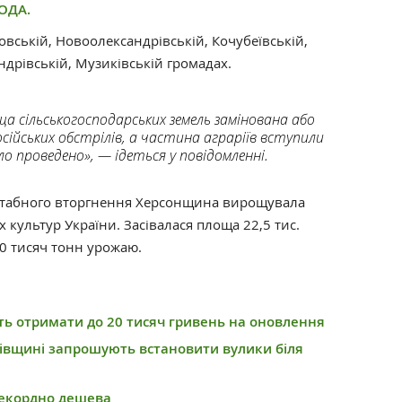
ОДА.
вській, Новоолександрівській, Кочубеївській,
дрівській, Музиківській громадах.
а сільськогосподарських земель замінована або
сійських обстрілів, а частина аграріїв вступили
уло проведено», — ідеться у повідомленні.
штабного вторгнення Херсонщина вирощувала
 культур України. Засівалася площа 22,5 тис.
60 тисяч тонн урожаю.
ть отримати до 20 тисяч гривень на оновлення
ківщині запрошують встановити вулики біля
рекордно дешева