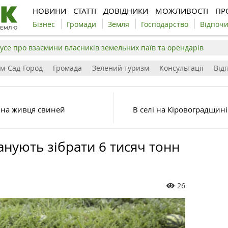
НОВИНИ
СТАТТІ
ДОВІДНИКИ
МОЖЛИВОСТІ
ПР
Бізнес
Громади
Земля
Господарство
Відпоч
усе про взаємини власників земельних паїв та орендарів
ім-Сад-Город
Громада
Зелений туризм
Консультації
Відп
ціна живця свиней
В селі на Кіровоградщині
нують зібрати 6 тисяч тонн
26