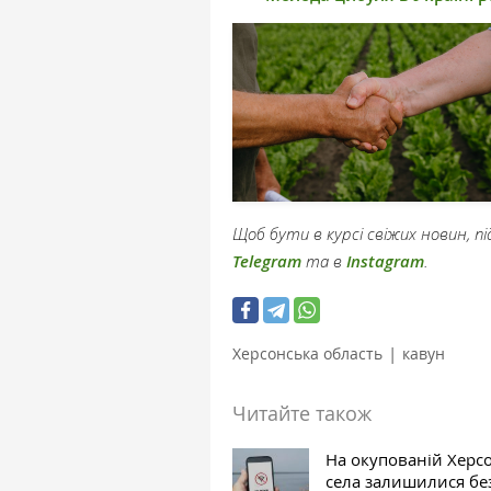
Щоб бути в курсі свіжих новин, 
Telegram
та в
Instagram
.
|
Херсонська область
кавун
Читайте також
На окупованій Херс
села залишилися бе