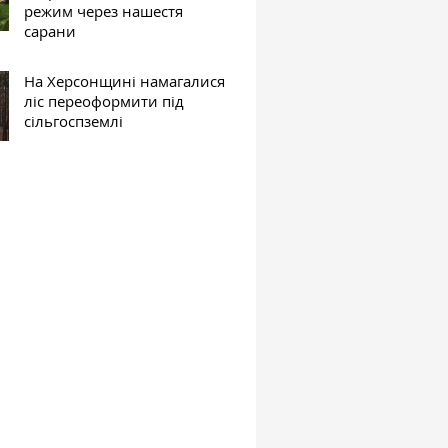
режим через нашестя
сарани
На Херсонщині намагалися
ліс переоформити під
сільгоспземлі