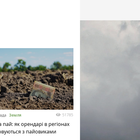
51785
пада
Земля
а пай: як орендарі в регіонах
овуються з пайовиками