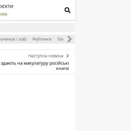
ОЄКТИ
инок
очинок і хобі
Рейтинги
Посівний календар
Наступна новина
 здають на макулатуру російські
книги