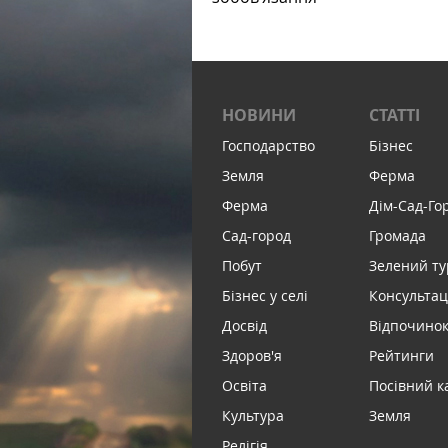
НОВИНИ
СТАТТІ
Господарство
Бізнес
Земля
Ферма
Ферма
Дім-Сад-Го
Сад-город
Громада
Побут
Зелений т
Бізнес у селі
Консультац
Досвід
Відпочинок 
Здоров'я
Рейтинги
Освіта
Посівний к
Культура
Земля
Релігія