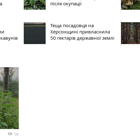
а
після окупації
Теща посадовця на
ли
Херсонщині привласнила
 кавунів
50 гектарів державної землі
58