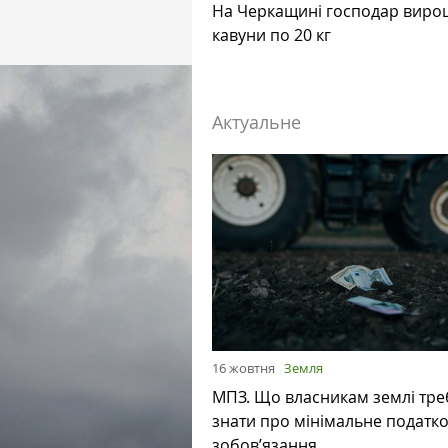
На Черкащині господар виро
кавуни по 20 кг
Актуальне
16 жовтня
Земля
МПЗ. Що власникам землі тре
знати про мінімальне податк
зобов’язання