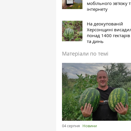
мобільного зв'язку т
інтернету
На деокупованій
Херсонщині висади
понад 1400 гектарів
та динь
Матеріали по темі
04 серпня
Новини