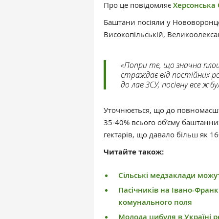
Про це повідомляє
Херсонська 
Баштани посіяли у Нововоронцо
Високопільській, Великоолексан
«Попри те, що значна площ
страждає від постійних ро
до лав ЗСУ, посівну все ж б
Уточнюється, що до повномас
35-40% всього об’єму баштанних
гектарів, що давало більш як 1
Читайте також:
Сільські медзаклади можу
Пасічників на Івано-Фран
комунального поля
Молода цибуля в Україні 