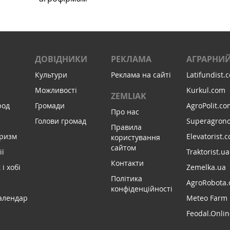
ДОВІДНИКИ
РЕКЛАМА
АГРАРНИЙ
Культури
Реклама на сайті
Latifundist.
Можливості
Kurkul.com
ZEMLIAK
род
Громади
AgroPolit.co
Про нас
Голови громад
Superagron
Правила
уризм
Elevatorist.
користування
сайтом
ії
Traktorist.ua
Контакти
і хобі
Zemelka.ua
Політика
AgroRobota.
конфіденційності
алендар
Meteo Farm
Feodal.Onlin