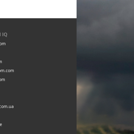
 IQ
com
m
om.com
com
com.ua
e