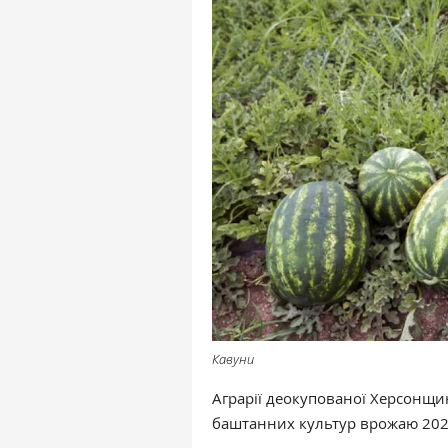
Кавуни
Аграрії деокупованої Херсонщи
баштанних культур врожаю 202