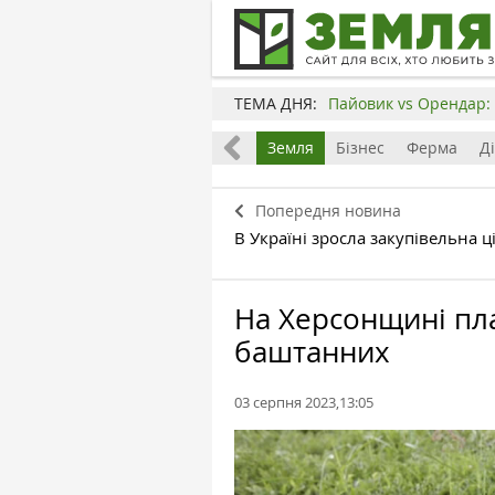
ТЕМА ДНЯ:
Пайовик vs Орендар: 
Все
Земля
Бізнес
Ферма
Д
Попередня новина
В Україні зросла закупівельна 
На Херсонщині пла
баштанних
03 серпня 2023,13:05