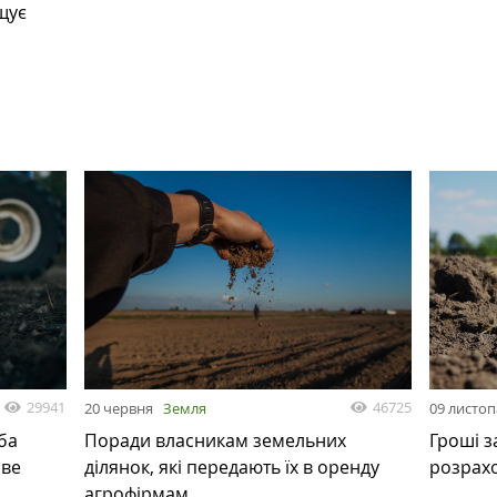
щує
29941
46725
20 червня
Земля
09 листо
ба
Поради власникам земельних
Гроші з
ове
ділянок, які передають їх в оренду
розрах
агрофірмам