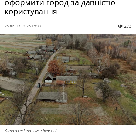
оформити город за давністю
користування
25 липня 2025,18:00
273
Хата в селі та земля біля неї