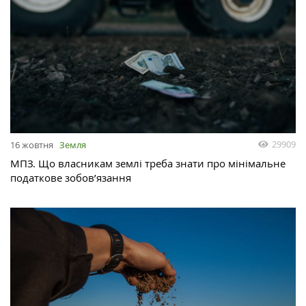
29909
16 жовтня
Земля
МПЗ. Що власникам землі треба знати про мінімальне
податкове зобов’язання