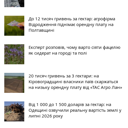
До 12 тисяч гривень за гектар: агрофірма
Відродження піднімає орендну плату на
Полтавщині
Експерт розповів, чому варто сіяти фацелію
як сидерат на городі та полі
20 тисяч гривень за 3 гектари: на
Кіровоградщині власники паїв скаржаться
на низьку орендну плату від «ТАС Агро Лан»
Від 1 000 до 1 500 доларів за гектар: на
Одещині озвучили реальну вартість землі у
липні 2026 року