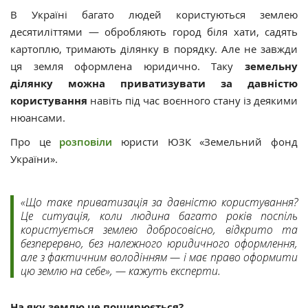
В Україні багато людей користуються землею
десятиліттями — обробляють город біля хати, садять
картоплю, тримають ділянку в порядку. Але не завжди
ця земля оформлена юридично. Таку
земельну
ділянку можна приватизувати за давністю
користування
навіть під час воєнного стану із деякими
нюансами.
Про це
розповіли
юристи ЮЗК «Земельний фонд
України».
«Що таке приватизація за давністю користування?
Це ситуація, коли людина багато років поспіль
користується землею добросовісно, відкрито та
безперервно, без належного юридичного оформлення,
але з фактичним володінням — і має право оформити
цю землю на себе», — кажуть експерти.
На яку землю це поширюється?