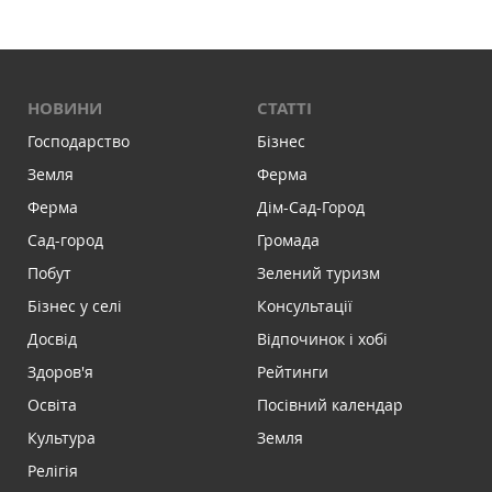
НОВИНИ
СТАТТІ
Господарство
Бізнес
Земля
Ферма
Ферма
Дім-Сад-Город
Сад-город
Громада
Побут
Зелений туризм
Бізнес у селі
Консультації
Досвід
Відпочинок і хобі
Здоров'я
Рейтинги
Освіта
Посівний календар
Культура
Земля
Релігія