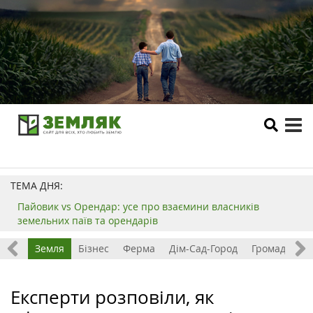
tog
me
ТЕМА ДНЯ:
Пайовик vs Орендар: усе про взаємини власників
земельних паїв та орендарів
Все
Земля
Бізнес
Ферма
Дім-Сад-Город
Громада
З
Експерти розповіли, як