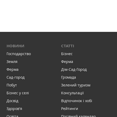
НОВИНИ
СТАТТІ
Господарство
Бізнес
Земля
Ферма
Ферма
Дім-Сад-Город
Сад-город
Громада
Побут
Зелений туризм
Бізнес у селі
Консультації
Досвід
Відпочинок і хобі
Здоров'я
Рейтинги
Освіта
Посівний календар