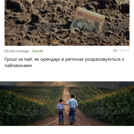
51711
09 листопада
Земля
Гроші за пай: як орендарі в регіонах розраховуються з
пайовиками