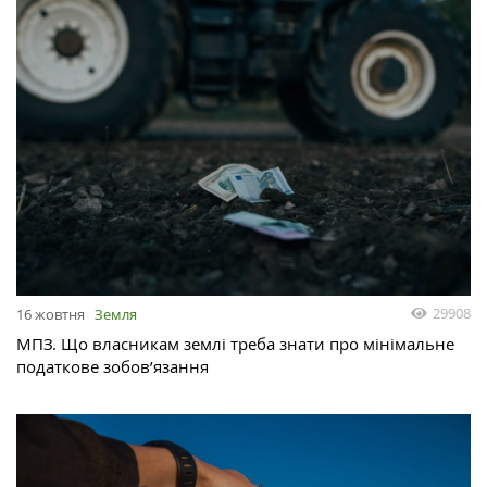
29908
16 жовтня
Земля
МПЗ. Що власникам землі треба знати про мінімальне
податкове зобов’язання