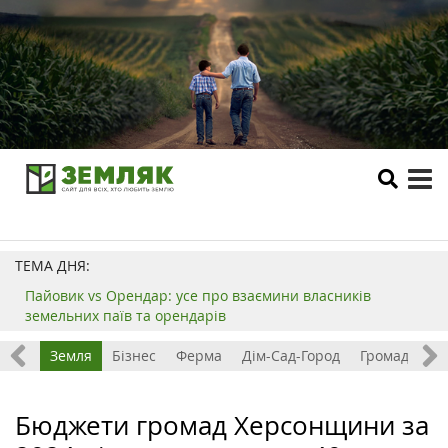
tog
me
ТЕМА ДНЯ:
Пайовик vs Орендар: усе про взаємини власників
земельних паїв та орендарів
Все
Земля
Бізнес
Ферма
Дім-Сад-Город
Громада
З
Бюджети громад Херсонщини за