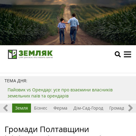
tog
me
ТЕМА ДНЯ:
Пайовик vs Орендар: усе про взаємини власників
земельних паїв та орендарів
Все
Земля
Бізнес
Ферма
Дім-Сад-Город
Громада
З
Громади Полтавщини