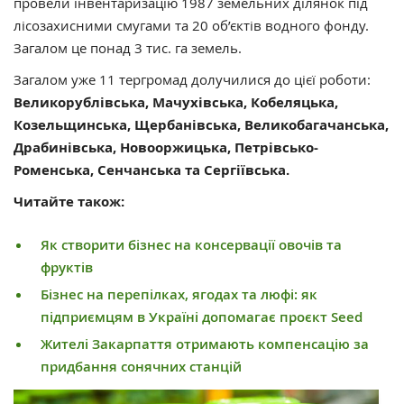
провели інвентаризацію 1987 земельних ділянок під
лісозахисними смугами та 20 об’єктів водного фонду.
Загалом це понад 3 тис. га земель.
Загалом уже 11 тергромад долучилися до цієї роботи:
Великорублівська, Мачухівська, Кобеляцька,
Козельщинська, Щербанівська, Великобагачанська,
Драбинівська, Новооржицька, Петрівсько-
Роменська, Сенчанська та Сергіївська.
Читайте також:
Як створити бізнес на консервації овочів та
фруктів
Бізнес на перепілках, ягодах та люфі: як
підприємцям в Україні допомагає проєкт Seed
Жителі Закарпаття отримають компенсацію за
придбання сонячних станцій