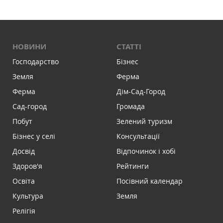
НОВИНИ
СТАТТІ
Господарство
Бізнес
Земля
Ферма
Ферма
Дім-Сад-Город
Сад-город
Громада
Побут
Зелений туризм
Бізнес у селі
Консультації
Досвід
Відпочинок і хобі
Здоров'я
Рейтинги
Освіта
Посівний календар
Культура
Земля
Релігія