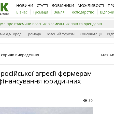
НОВИНИ
СТАТТІ
ДОВІДНИКИ
МОЖЛИВОСТІ
ПР
Бізнес
Громади
Земля
Господарство
Відпоч
усе про взаємини власників земельних паїв та орендарів
ім-Сад-Город
Громада
Зелений туризм
Консультації
Відп
и сприяв викраденню
Біля А
російської агресії фермерам
 фінансування юридичних
30