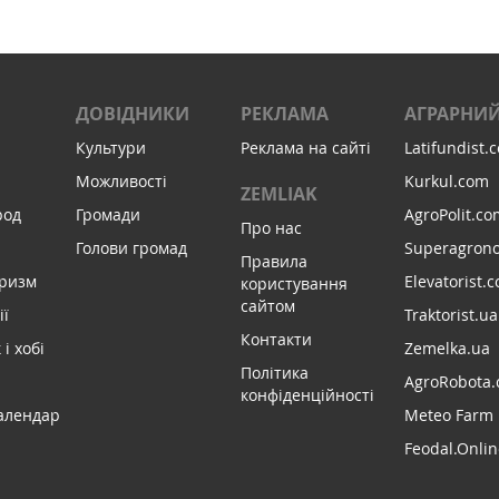
ДОВІДНИКИ
РЕКЛАМА
АГРАРНИЙ
Культури
Реклама на сайті
Latifundist.
Можливості
Kurkul.com
ZEMLIAK
род
Громади
AgroPolit.co
Про нас
Голови громад
Superagron
Правила
уризм
Elevatorist.
користування
сайтом
ії
Traktorist.ua
Контакти
і хобі
Zemelka.ua
Політика
AgroRobota.
конфіденційності
алендар
Meteo Farm
Feodal.Onlin