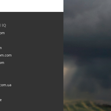
 IQ
com
m
om.com
com
com.ua
e