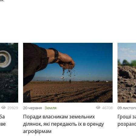
29929
46708
20 червня
Земля
09 листо
ба
Поради власникам земельних
Гроші з
ове
ділянок, які передають їх в оренду
розрах
агрофірмам