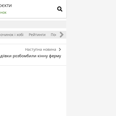
ОЄКТИ
инок
очинок і хобі
Рейтинги
Посівний календар
Наступна новина
вдіївки розбомбили кінну ферму