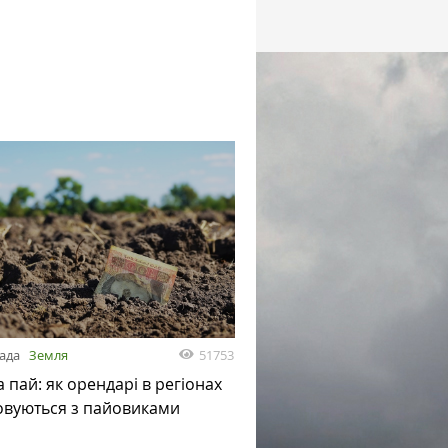
51753
пада
Земля
а пай: як орендарі в регіонах
овуються з пайовиками