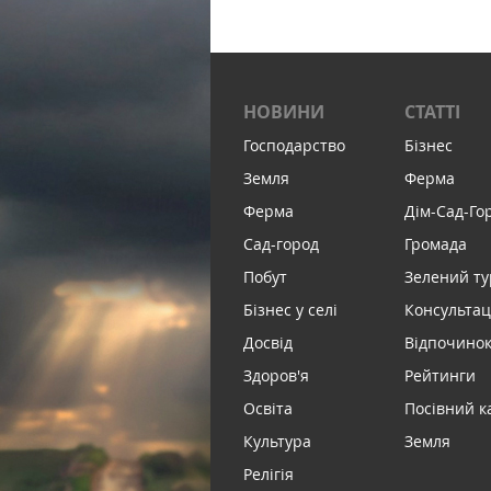
НОВИНИ
СТАТТІ
Господарство
Бізнес
Земля
Ферма
Ферма
Дім-Сад-Го
Сад-город
Громада
Побут
Зелений т
Бізнес у селі
Консультац
Досвід
Відпочинок 
Здоров'я
Рейтинги
Освіта
Посівний к
Культура
Земля
Релігія