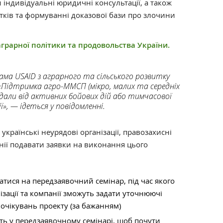
індивідуальні юридичні консультації, а також
тків та формуванні доказової бази про злочини
аграрної політики та продовольства України.
ама USAID з аграрного та сільського розвитку
 «Підтримка агро-ММСП (мікро, малих та середніх
дали від активних бойових дій або тимчасової
ії», — ідеться у повідомленні.
країнські неурядові організації, правозахисні
нії подавати заявки на виконання цього
атися на передзаявочний семінар, під час якого
ізації та компанії зможуть задати уточнюючі
очікувань проекту (за бажанням)
ть у передзаявочному семінарі, щоб почути