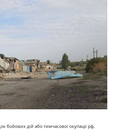
док бойових дій або тимчасової окупації рф,