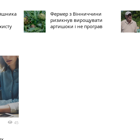
няшника
Фермер з Вінниччини
ризикнув вирощувати
хисту
артишоки і не програв
45
их