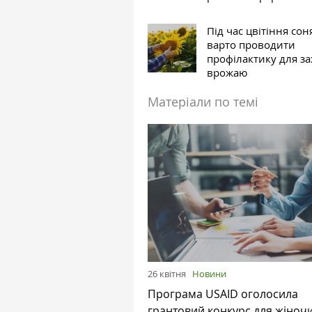
Під час цвітіння со
варто проводити
профілактику для за
врожаю
Матеріали по темі
26 квітня
Новини
Програма USAID оголосила
грантовий конкурс для жіноч