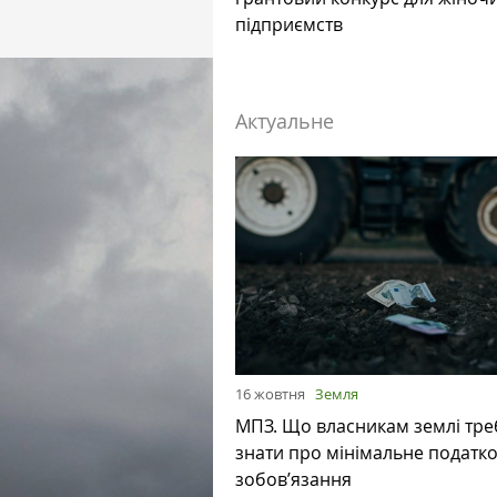
підприємств
Актуальне
16 жовтня
Земля
МПЗ. Що власникам землі тре
знати про мінімальне податк
зобов’язання