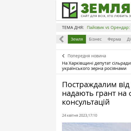
ТЕМА ДНЯ:
Пайовик vs Орендар: 
Все
Земля
Бізнес
Ферма
Д
Попередня новина
На Харківщині депутат сільрад
українського зерна росіянами
Постраждалим від 
надають грант на
консультацій
24 квітня 2023,17:10