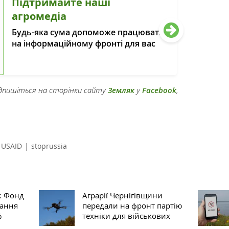
Підтримайте наші
агромедіа
Будь-яка сума допоможе працювати
на інформаційному фронті для вас
підпишіться на сторінки сайту
Земляк
у
Facebook
,
|
USAID
stoprussia
: Фонд
Аграрії Чернігівщини
вання
передали на фронт партію
%
техніки для військових