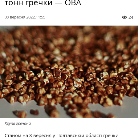
тонн гречки — ОВА
09 вересня 2022,11:55
24
Крупа гречана
Станом на 8 вересня у Полтавській області гречки