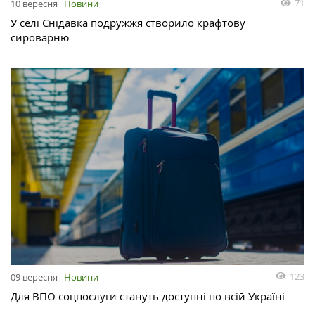
71
10 вересня
Новини
У селі Снідавка подружжя створило крафтову
сироварню
123
09 вересня
Новини
Для ВПО соцпослуги стануть доступні по всій Україні