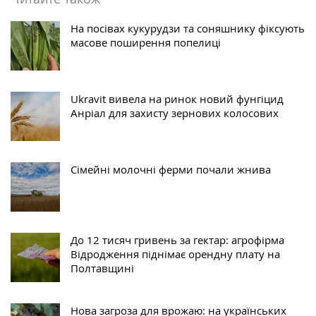
На посівах кукурудзи та соняшнику фіксують
масове поширення попелиці
Ukravit вивела на ринок новий фунгіцид
Анріал для захисту зернових колосових
Сімейні молочні ферми почали жнива
До 12 тисяч гривень за гектар: агрофірма
Відродження піднімає орендну плату на
Полтавщині
Нова загроза для врожаю: на українських