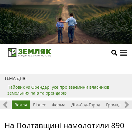
tog
me
ТЕМА ДНЯ:
Пайовик vs Орендар: усе про взаємини власників
земельних паїв та орендарів
Все
Земля
Бізнес
Ферма
Дім-Сад-Город
Громада
З
На Полтавщині намолотили 890