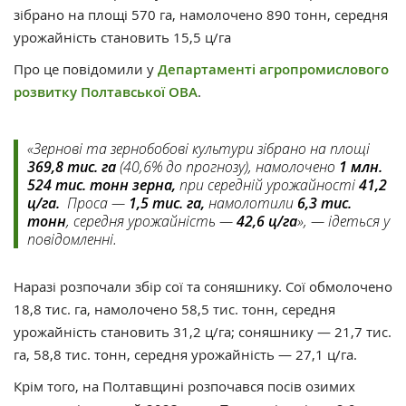
зібрано на площі 570 га, намолочено 890 тонн, середня
урожайність становить 15,5 ц/га
Про це повідомили у
Департаменті агропромислового
розвитку Полтавської ОВА
.
«Зернові та зернобобові культури зібрано на площі
369,8 тис. га
(40,6% до прогнозу), намолочено
1 млн.
524 тис. тонн зерна,
при середній урожайності
41,2
ц/га.
Проса —
1,5 тис. га,
намолотили
6,3 тис.
тонн
, середня урожайність —
42,6 ц/га
», — ідеться у
повідомленні.
Наразі розпочали збір сої та соняшнику. Сої обмолочено
18,8 тис. га, намолочено 58,5 тис. тонн, середня
урожайність становить 31,2 ц/га; соняшнику — 21,7 тис.
га, 58,8 тис. тонн, середня урожайність — 27,1 ц/га.
Крім того, на Полтавщині розпочався посів озимих