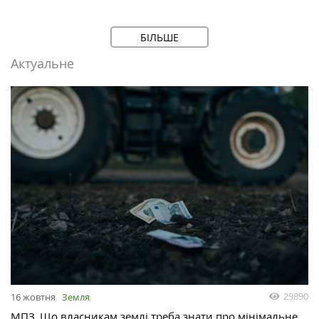
БІЛЬШЕ
Актуальне
29890
16 жовтня
Земля
МПЗ. Що власникам землі треба знати про мінімальне