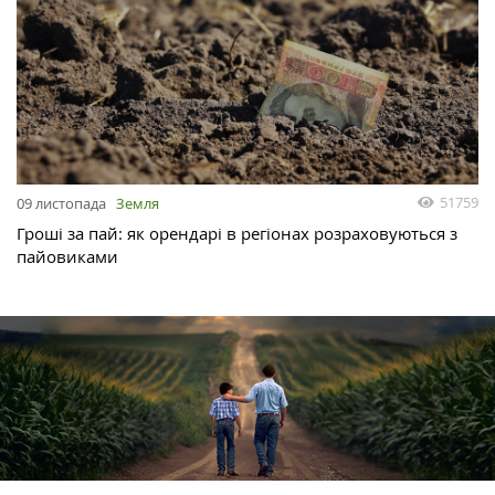
51759
09 листопада
Земля
Гроші за пай: як орендарі в регіонах розраховуються з
пайовиками