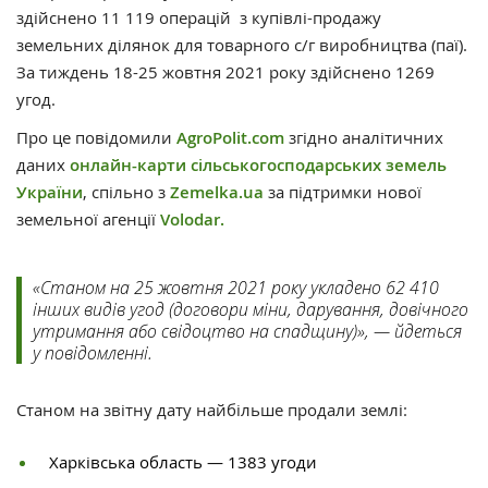
здійснено 11 119 операцій з купівлі-продажу
земельних ділянок для товарного с/г виробництва (паї).
За тиждень 18-25 жовтня 2021 року здійснено 1269
угод.
Про це повідомили
AgroPolit.com
згідно аналітичних
даних
онлайн-карти сільськогосподарських земель
України
, спільно з
Zemelka.ua
за підтримки нової
земельної агенції
Volodar.
«Станом на 25 жовтня 2021 року укладено 62 410
інших видів угод (договори міни, дарування, довічного
утримання або свідоцтво на спадщину)», — йдеться
у повідомленні.
Станом на звітну дату найбільше продали землі:
Харківська область — 1383 угоди