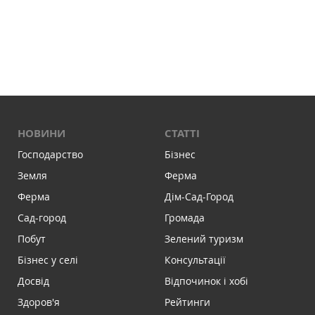
НОВИНИ
СТАТТІ
Господарство
Бізнес
Земля
Ферма
Ферма
Дім-Сад-Город
Сад-город
Громада
Побут
Зелений туризм
Бізнес у селі
Консультації
Досвід
Відпочинок і хобі
Здоров'я
Рейтинги