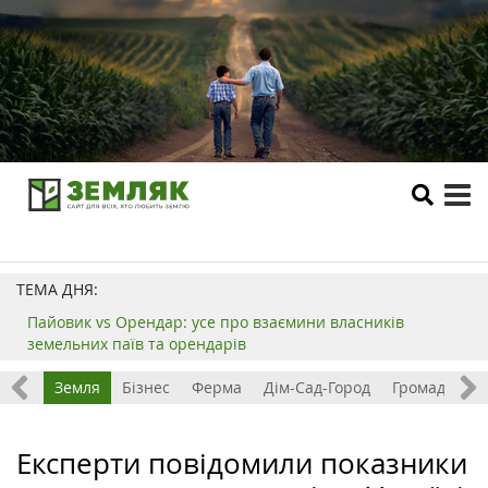
tog
me
ТЕМА ДНЯ:
Пайовик vs Орендар: усе про взаємини власників
земельних паїв та орендарів
Все
Земля
Бізнес
Ферма
Дім-Сад-Город
Громада
З
Експерти повідомили показники