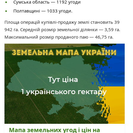
Сумська область — 1192 угоди
Полтавщині — 1033 угоди.
Площа операцій купівлі-продажу землі становить 39
942 га. Середній розмір земельної ділянки — 3,59 га.
Максимальний розмір проданого паю — 46,75 га.
Мапа земельних угод і цін на