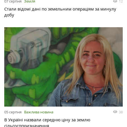
07 серпня
Земля
12
Стали відомі дані по земельним операціям за минулу
добу
05 серпня
Важлива новина
38
В Україні назвали середню ціну за землю
сільгосппризначення