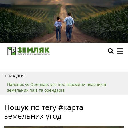
tog
me
ТЕМА ДНЯ:
Пайовик vs Орендар: усе про взаємини власників
земельних паїв та орендарів
Пошук по тегу #карта
земельних угод