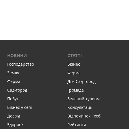
НОВИНИ
СТАТТІ
Господарство
Бізнес
Земля
Ферма
Ферма
Дім-Сад-Город
Сад-город
Громада
Побут
Зелений туризм
Бізнес у селі
Консультації
Досвід
Відпочинок і хобі
Здоров'я
Рейтинги