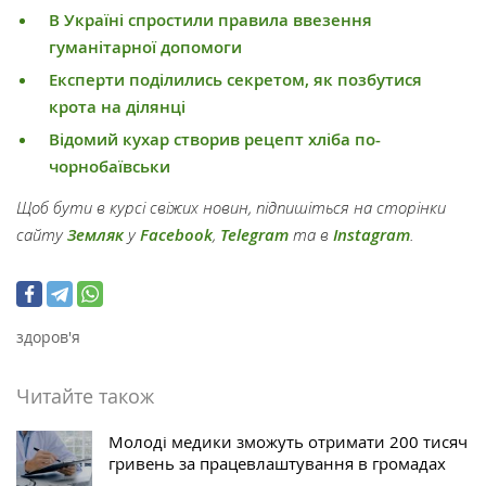
В Україні спростили правила ввезення
гуманітарної допомоги
Експерти поділились секретом, як позбутися
крота на ділянці
Відомий кухар створив рецепт хліба по-
чорнобаївськи
Щоб бути в курсі свіжих новин, підпишіться на сторінки
сайту
Земляк
у
Facebook
,
Telegram
та в
Instagram
.
здоров'я
Читайте також
Молоді медики зможуть отримати 200 тисяч
гривень за працевлаштування в громадах