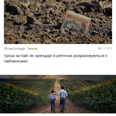
51695
09 листопада
Земля
Гроші за пай: як орендарі в регіонах розраховуються з
пайовиками