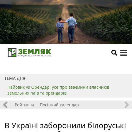
tog
me
ТЕМА ДНЯ:
Пайовик vs Орендар: усе про взаємини власників
земельних паїв та орендарів
 хобі
Рейтинги
Посівний календар
В Україні заборонили білоруські