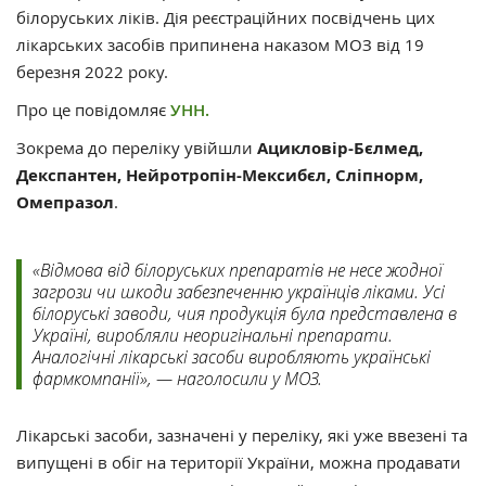
білоруських ліків. Дія реєстраційних посвідчень цих
лікарських засобів припинена наказом МОЗ від 19
березня 2022 року.
Про це повідомляє
УНН.
Зокрема до переліку увійшли
Ацикловір-Бєлмед,
Декспантен, Нейротропін-Мексибєл, Сліпнорм,
Омепразол
.
«Відмова від білоруських препаратів не несе жодної
загрози чи шкоди забезпеченню українців ліками. Усі
білоруські заводи, чия продукція була представлена в
Україні, виробляли неоригінальні препарати.
Аналогічні лікарські засоби виробляють українські
фармкомпанії», — наголосили у МОЗ.
Лікарські засоби, зазначені у переліку, які уже ввезені та
випущені в обіг на території України, можна продавати