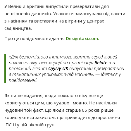
У Великій Британії випустили презервативи для
пенсіонерів-дачників. Упаковки замаскували під пакети
з насінням та виставили на вітрини у центрах
садівництва.
Про це повідомляє видання
Designtaxi.com.
«Для безпечнішого інтимного життя серед людей
похилого віку, некомерційна організація
Relate
та
рекламний гігант
Ogilvy UK
випустили презервативи
в тематичних упаковках з-під насіння», — ідеться у
повідомленні.
Як пише видання, люди похилого віку все ще
користуються цим, що чудово і модно. Не настільки
чудовий той факт, що люди старше 65 років рідше
користуються захистом, що призводить до зростання
ІПСШ у цій віковій групі.