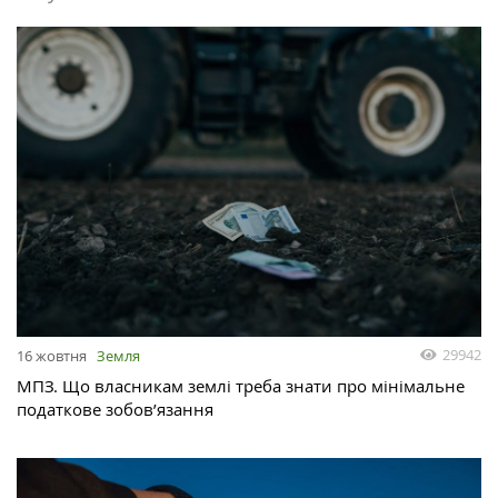
29942
16 жовтня
Земля
МПЗ. Що власникам землі треба знати про мінімальне
податкове зобов’язання