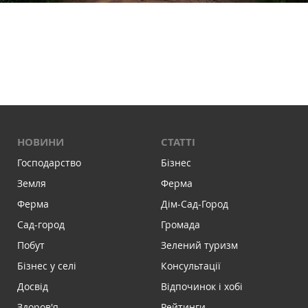
НОВИНИ
СТАТТІ
Господарство
Бізнес
Земля
Ферма
Ферма
Дім-Сад-Город
Сад-город
Громада
Побут
Зелений туризм
Бізнес у селі
Консультації
Досвід
Відпочинок і хобі
Здоров'я
Рейтинги