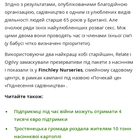
Згідно з результатами, опублікованими благодійною
організацією, садівництво є одним із улюблених видів
діяльності людей старше 65 років у Британії. Але
очолює ряди їхніх найулюбленіших розваг секс. Між
цими двома вони проводять час із членами їхньої сім’ї
(у бабусі чітко визначені пріоритети).
Використовуючи два найкращі хобі старійшин, Relate і
Ogilvy замаскували презервативи під пакети з насінням
і показали їх у
Finchley Nurseries
, сімейному садовому
центрі, в рамках кампанії під назвою «Почекай це»
«Піднесення садівництва» .
Читайте також:
Підприємці під час війни можуть отримати 4
тисячі євро підтримки
Тростянецька громада роздала жителям 10 тонн
насіннєвої картоплі