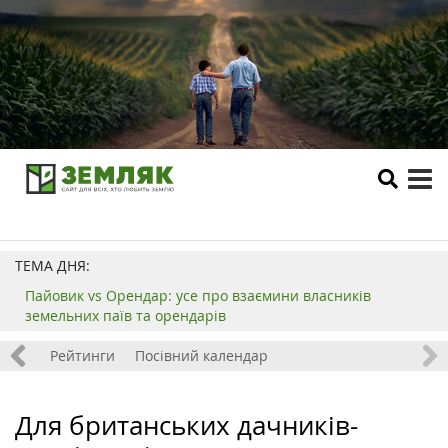
tog
me
ТЕМА ДНЯ:
Пайовик vs Орендар: усе про взаємини власників
земельних паїв та орендарів
 хобі
Рейтинги
Посівний календар
Для британських дачників-