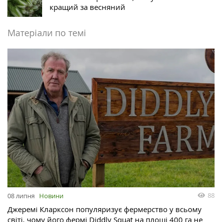
кращий за весняний
Матеріали по темі
88
08 липня
Новини
Джеремі Кларксон популяризує фермерство у всьому
світі, чому його фермі Diddly Squat на площі 400 га не