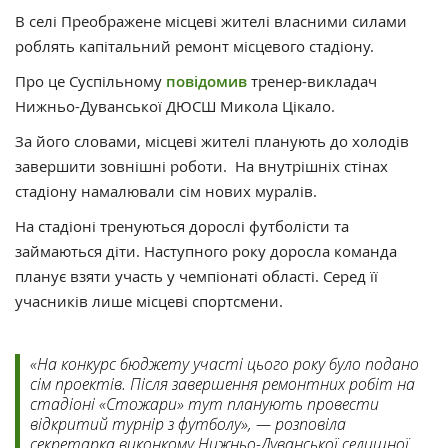
В селі Преображене місцеві жителі власними силами
роблять капітальний ремонт місцевого стадіону.
Про це Суспільному
повідомив
тренер-викладач
Нижньо-Дуванської ДЮСШ Микола Цікало.
За його словами, місцеві жителі планують до холодів
завершити зовнішні роботи. На внутрішніх стінах
стадіону намалювали сім нових муралів.
На стадіоні тренуються дорослі футболісти та
займаються діти. Наступного року доросла команда
планує взяти участь у чемпіонаті області. Серед її
учасників лише місцеві спортсмени.
«На конкурс бюджету участі цього року було подано
сім проектів. Після завершення ремонтних робіт на
стадіоні «Стожари» тут планують провести
відкритий турнір з футболу», — розповіла
секретарка виконкому Нижньо-Дуванської селищної