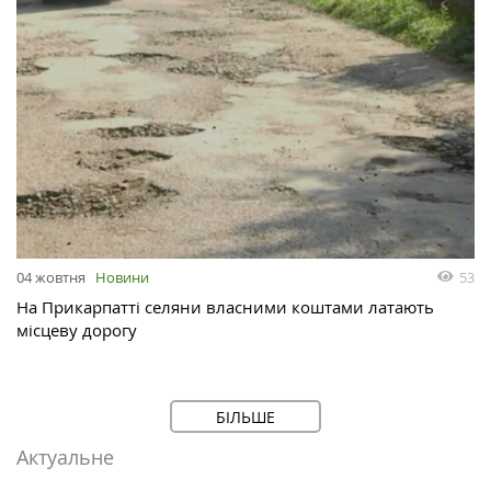
53
04 жовтня
Новини
На Прикарпатті селяни власними коштами латають
місцеву дорогу
БІЛЬШЕ
Актуальне