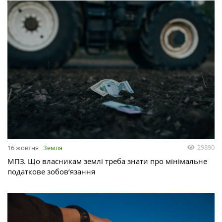
29890
16 жовтня
Земля
МПЗ. Що власникам землі треба знати про мінімальне
податкове зобов’язання