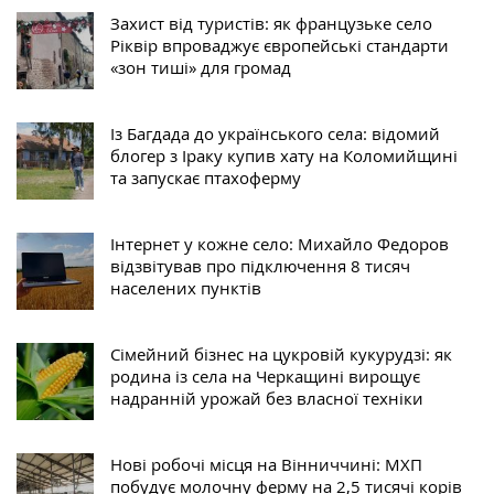
Захист від туристів: як французьке село
Ріквір впроваджує європейські стандарти
«зон тиші» для громад
Із Багдада до українського села: відомий
блогер з Іраку купив хату на Коломийщині
та запускає птахоферму
Інтернет у кожне село: Михайло Федоров
відзвітував про підключення 8 тисяч
населених пунктів
Сімейний бізнес на цукровій кукурудзі: як
родина із села на Черкащині вирощує
надранній урожай без власної техніки
Нові робочі місця на Вінниччині: МХП
побудує молочну ферму на 2,5 тисячі корів