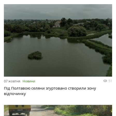
51
07 жовтня
Новини
Під Полтавою селяни згуртовано створили зону
відпочинку