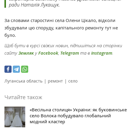
ради Наталія Лукащук.
За словами старостині села Олени Цікало, відколи
збудували цю споруду, капітального ремонту тут не
було.
Щоб бути в курсі свіжих новин, підпишіться на сторінки
сайту
Земляк
у
Facebook
,
Telegram
та в
Instagram
.
|
|
Луганська область
ремонт
село
Читайте також
«Весільна столиця» України: як буковинське
село Волока побудувало глобальний
модний кластер