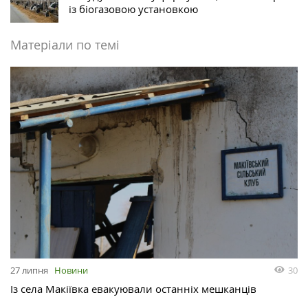
із біогазовою установкою
Матеріали по темі
30
27 липня
Новини
Із села Макіївка евакуювали останніх мешканців