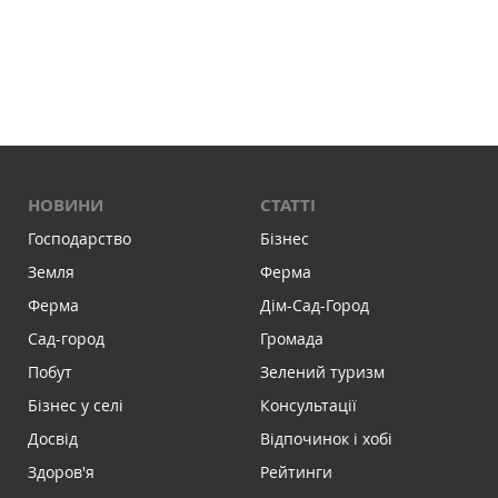
НОВИНИ
СТАТТІ
Господарство
Бізнес
Земля
Ферма
Ферма
Дім-Сад-Город
Сад-город
Громада
Побут
Зелений туризм
Бізнес у селі
Консультації
Досвід
Відпочинок і хобі
Здоров'я
Рейтинги