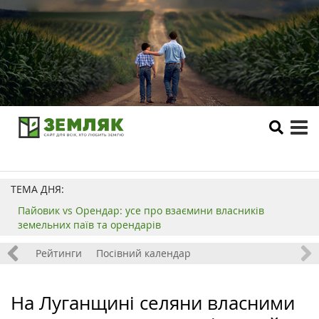
tog
me
ТЕМА ДНЯ:
Пайовик vs Орендар: усе про взаємини власників
земельних паїв та орендарів
 хобі
Рейтинги
Посівний календар
На Луганщині селяни власними