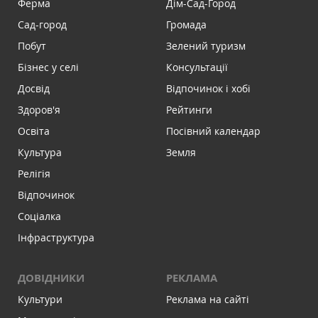
Ферма
Дім-Сад-Город
Сад-город
Громада
Побут
Зелений туризм
Бізнес у селі
Консультації
Досвід
Відпочинок і хобі
Здоров'я
Рейтинги
Освіта
Посівний календар
Культура
Земля
Релігія
Відпочинок
Соціалка
Інфраструктура
ДОВІДНИКИ
РЕКЛАМА
Культури
Реклама на сайті