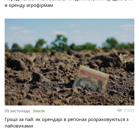
в оренду агрофірмам
51695
09 листопада
Земля
Гроші за пай: як орендарі в регіонах розраховуються з
пайовиками