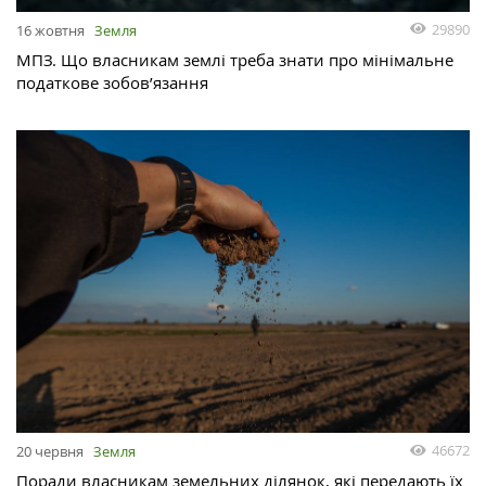
29890
16 жовтня
Земля
МПЗ. Що власникам землі треба знати про мінімальне
податкове зобов’язання
46672
20 червня
Земля
Поради власникам земельних ділянок, які передають їх