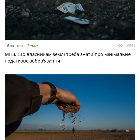
29941
16 жовтня
Земля
МПЗ. Що власникам землі треба знати про мінімальне
податкове зобов’язання