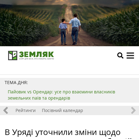
tog
me
ТЕМА ДНЯ:
Пайовик vs Орендар: усе про взаємини власників
земельних паїв та орендарів
 хобі
Рейтинги
Посівний календар
В Уряді уточнили зміни щодо