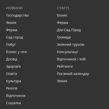
НОВИНИ
СТАТТІ
Господарство
Бізнес
Земля
Ферма
Ферма
Дім-Сад-Город
Сад-город
Громада
Побут
Зелений туризм
Бізнес у селі
Консультації
Досвід
Відпочинок і хобі
Здоров'я
Рейтинги
Освіта
Посівний календар
Культура
Земля
Релігія
Відпочинок
Соціалка