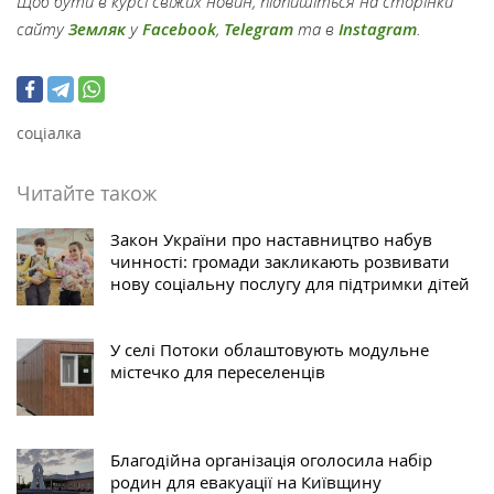
Щоб бути в курсі свіжих новин, підпишіться на сторінки
сайту
Земляк
у
Facebook
,
Telegram
та в
Instagram
.
соціалка
Читайте також
Закон України про наставництво набув
чинності: громади закликають розвивати
нову соціальну послугу для підтримки дітей
У селі Потоки облаштовують модульне
містечко для переселенців
Благодійна організація оголосила набір
родин для евакуації на Київщину