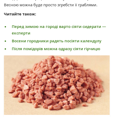
Весною можна буде просто згребсти її граблями.
Читайте також:
Перед зимою на городі варто сіяти сидерати —
експерти
Восени городники радять посіяти календулу
Після помідорів можна одразу сіяти гірчицю