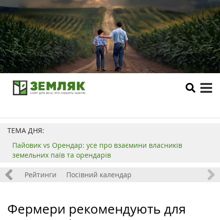
tog
me
ТЕМА ДНЯ:
Пайовик vs Орендар: усе про взаємини власників
земельних паїв та орендарів
 хобі
Рейтинги
Посівний календар
Фермери рекомендують для