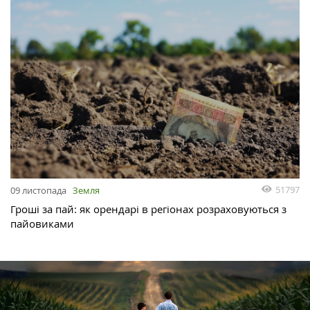
51797
09 листопада
Земля
Гроші за пай: як орендарі в регіонах розраховуються з
пайовиками