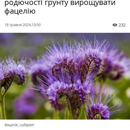
родючості грунту вирощувати
фацелію
18 травня 2024,10:50
232
Фацелія, сидерат