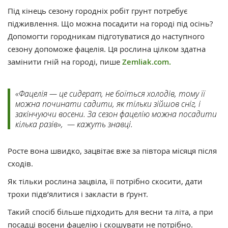
Під кінець сезону городніх робіт грунт потребує
підживлення. Що можна посадити на городі під осінь?
Допомогти городникам підготуватися до наступного
сезону допоможе фацелія. Ця рослина цілком здатна
замінити гній на городі, пише
Zemliak.com.
«Фацелія — це сидерат, не боїться холодів, тому її
можна починати садити, як тільки зійшов сніг, і
закінчуючи восени. За сезон фацелію можна посадити
кілька разів», — кажуть знавці.
Росте вона швидко, зацвітає вже за півтора місяця після
сходів.
Як тільки рослина зацвіла, її потрібно скосити, дати
трохи підв’ялитися і закласти в ґрунт.
Такий спосіб більше підходить для весни та літа, а при
посадці восени фацелію і скошувати не потрібно.