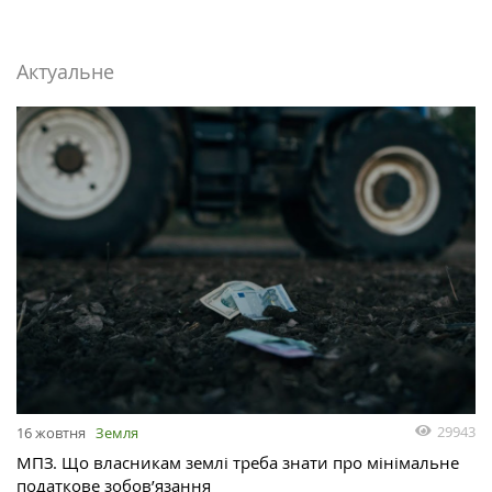
Актуальне
29943
16 жовтня
Земля
МПЗ. Що власникам землі треба знати про мінімальне
податкове зобов’язання