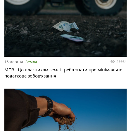
29934
16 жовтня
Земля
МПЗ. Що власникам землі треба знати про мінімальне
податкове зобов’язання