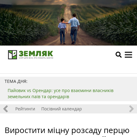
tog
me
ТЕМА ДНЯ:
Пайовик vs Орендар: усе про взаємини власників
земельних паїв та орендарів
 хобі
Рейтинги
Посівний календар
Виростити міцну розсаду перцю