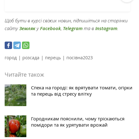
Щоб бути в курсі свіжих новин, підпишіться на сторінки
сайту
Земляк
у
Facebook
,
Telegram
та в
Instagram
.
|
|
|
город
розсада
перець
посівна2023
Читайте також
Спека на городі: як врятувати томати, огірки
та перець від стресу влітку
Городникам пояснили, чому тріскаються
помідори та як урятувати врожай