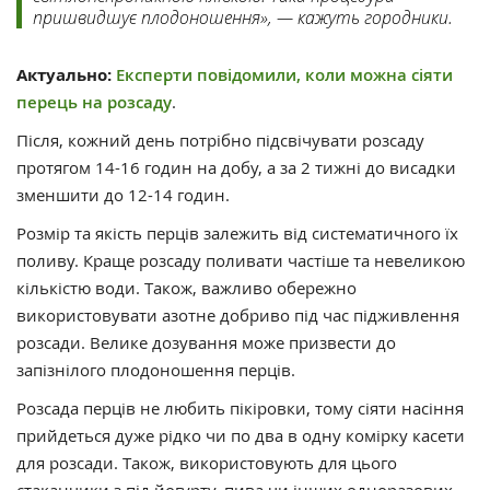
пришвидшує плодоношення», — кажуть городники.
Актуально:
Експерти повідомили, коли можна сіяти
перець на розсаду
.
Після, кожний день потрібно підсвічувати розсаду
протягом 14-16 годин на добу, а за 2 тижні до висадки
зменшити до 12-14 годин.
Розмір та якість перців залежить від систематичного їх
поливу. Краще розсаду поливати частіше та невеликою
кількістю води. Також, важливо обережно
використовувати азотне добриво під час підживлення
розсади. Велике дозування може призвести до
запізнілого плодоношення перців.
Розсада перців не любить пікіровки, тому сіяти насіння
прийдеться дуже рідко чи по два в одну комірку касети
для розсади. Також, використовують для цього
стаканчики з під йогурту, пива чи інших одноразових