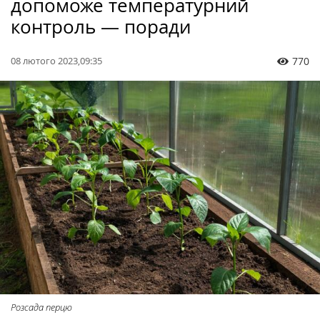
допоможе температурний
контроль — поради
08 лютого 2023,09:35
770
Розсада перцю