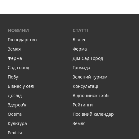
НОВИНИ
СТАТТІ
Господарство
Бізнес
Земля
Ферма
Ферма
Дім-Сад-Город
Сад-город
Громада
Побут
Зелений туризм
Бізнес у селі
Консультації
Досвід
Відпочинок і хобі
Здоров'я
Рейтинги
Освіта
Посівний календар
Культура
Земля
Релігія