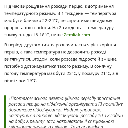
Під час вирощування розсади перцю, є дотримання
температурного режиму. В 1 тиждень — температура
має бути близько 22-24°С, це сприятиме швидкому
проростанню насіння. На 2 тиждень — температуру
знижують до 16-18°С, пише
Zemliak.com.
В період другого тижня розпочинається ріст коріння
перців, а така температура не дозволить розсаді
витягнутися. Згодом, коли розсада підросте й зміцніє,
потрібно дотримуватися такого режиму. В сонячну
погоду температура має бути 23°С, у похмуру 21°С, а в
нічні часи 19°С.
«Протягом всього вегетаційного періоду зростання
розсади перцю на підвіконні організувати їй постійне
додаткове підсвічування. Надалі, упродовж
наступних 3 тижнів підсвічують розсаду 10-12 годин
на добу. А решту часу, накривають її спеціальною
світлонепроникною плівкою. Така процедура