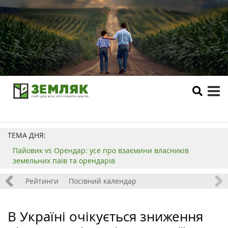
tog
me
ТЕМА ДНЯ:
Пайовик vs Орендар: усе про взаємини власників
земельних паїв та орендарів
 хобі
Рейтинги
Посівний календар
В Україні очікується зниження