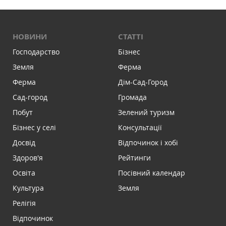
НОВИНИ
СТАТТІ
Господарство
Бізнес
Земля
Ферма
Ферма
Дім-Сад-Город
Сад-город
Громада
Побут
Зелений туризм
Бізнес у селі
Консультації
Досвід
Відпочинок і хобі
Здоров'я
Рейтинги
Освіта
Посівний календар
Культура
Земля
Релігія
Відпочинок