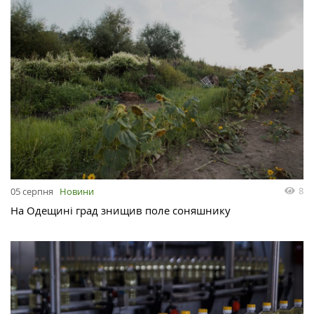
8
05 серпня
Новини
На Одещині град знищив поле соняшнику