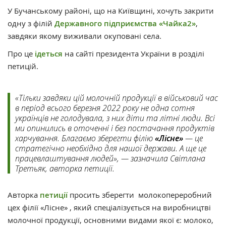
У Бучанському районі, що на Київщині, хочуть закрити
одну з філій
Державного підприємства «Чайка2»
,
завдяки якому виживали окуповані села.
Про це
ідеться
на сайті президента України в розділі
петицій.
«Тільки завдяки цій молочній продукції в військовий час
в період всього березня 2022 року не одна сотня
українців не голодувала, з них діти та літні люди. Всі
ми опинились в оточенні і без постачання продуктів
харчування. Благаємо зберегти філію
«Лісне»
— це
стратегічно необхідно для нашої держави. А ще це
працевлаштування людей», — зазначила Світлана
Третьяк, авторка петиції.
Авторка
петиції
просить зберегти молокопереробний
цех філії «Лісне» , який спеціалізується на виробництві
молочної продукції, основними видами якої є: молоко,