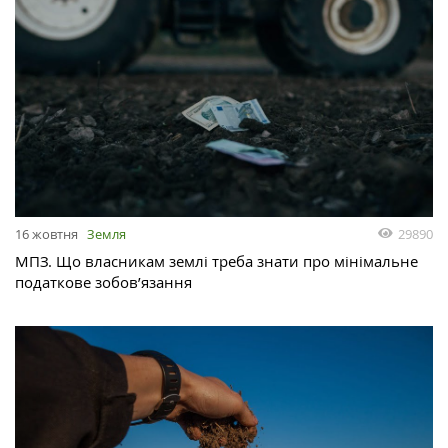
29890
16 жовтня
Земля
МПЗ. Що власникам землі треба знати про мінімальне
податкове зобов’язання