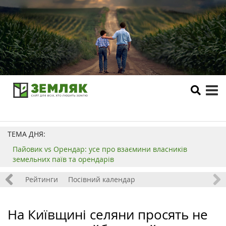
tog
me
ТЕМА ДНЯ:
Пайовик vs Орендар: усе про взаємини власників
земельних паїв та орендарів
 хобі
Рейтинги
Посівний календар
На Київщині селяни просять не