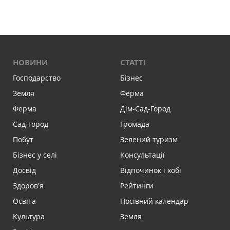
НОВИНИ
СТАТТІ
Господарство
Бізнес
Земля
Ферма
Ферма
Дім-Сад-Город
Сад-город
Громада
Побут
Зелений туризм
Бізнес у селі
Консультації
Досвід
Відпочинок і хобі
Здоров'я
Рейтинги
Освіта
Посівний календар
Культура
Земля