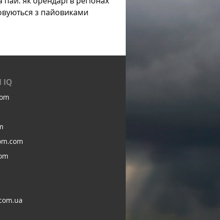
а пай: як орендарі в регіонах
овуються з пайовиками
 IQ
com
m
om.com
com
com.ua