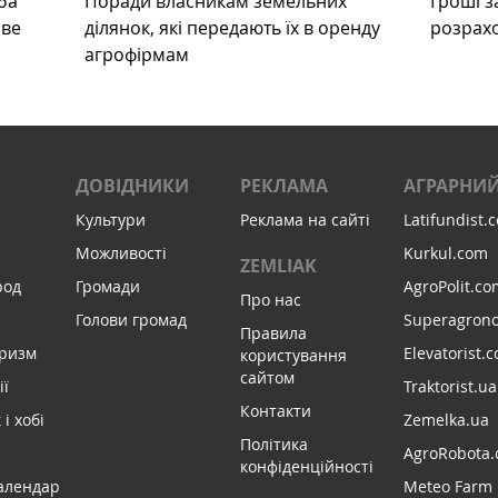
ба
Поради власникам земельних
Гроші з
ове
ділянок, які передають їх в оренду
розрах
агрофірмам
ДОВІДНИКИ
РЕКЛАМА
АГРАРНИЙ
Культури
Реклама на сайті
Latifundist.
Можливості
Kurkul.com
ZEMLIAK
род
Громади
AgroPolit.co
Про нас
Голови громад
Superagron
Правила
уризм
Elevatorist.
користування
сайтом
ії
Traktorist.ua
Контакти
і хобі
Zemelka.ua
Політика
AgroRobota.
конфіденційності
алендар
Meteo Farm