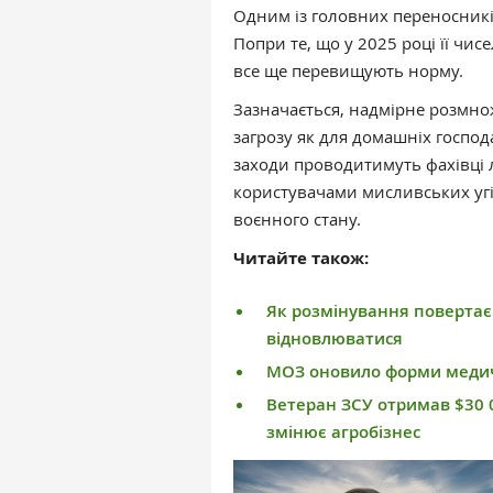
Одним із головних переносників
Попри те, що у 2025 році її чис
все ще перевищують норму.
Зазначається, надмірне розмно
загрозу як для домашніх господа
заходи проводитимуть фахівці л
користувачами мисливських угі
воєнного стану.
Читайте також:
Як розмінування повертає
відновлюватися
МОЗ оновило форми медич
Ветеран ЗСУ отримав $30 0
змінює агробізнес