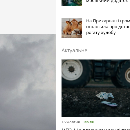
мобільний додаток
На Прикарпатті гро
оголосила про дотац
рогату худобу
Актуальне
16 жовтня
Земля