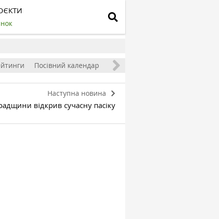
ОЄКТИ
инок
ейтинги
Посівний календар
Наступна новина
радщини відкрив сучасну пасіку