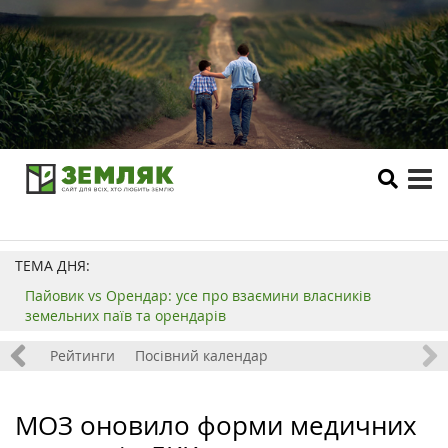
tog
me
ТЕМА ДНЯ:
Пайовик vs Орендар: усе про взаємини власників
земельних паїв та орендарів
 хобі
Рейтинги
Посівний календар
МОЗ оновило форми медичних