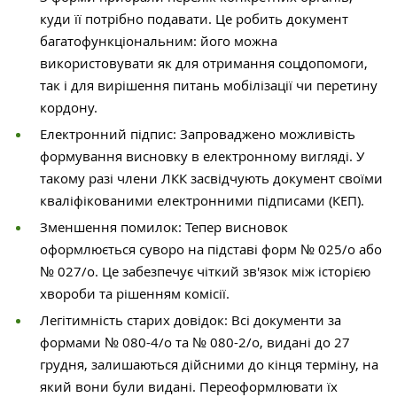
куди її потрібно подавати. Це робить документ
багатофункціональним: його можна
використовувати як для отримання соцдопомоги,
так і для вирішення питань мобілізації чи перетину
кордону.
Електронний підпис: Запроваджено можливість
формування висновку в електронному вигляді. У
такому разі члени ЛКК засвідчують документ своїми
кваліфікованими електронними підписами (КЕП).
Зменшення помилок: Тепер висновок
оформлюється суворо на підставі форм № 025/о або
№ 027/о. Це забезпечує чіткий зв'язок між історією
хвороби та рішенням комісії.
Легітимність старих довідок: Всі документи за
формами № 080-4/о та № 080-2/о, видані до 27
грудня, залишаються дійсними до кінця терміну, на
який вони були видані. Переоформлювати їх