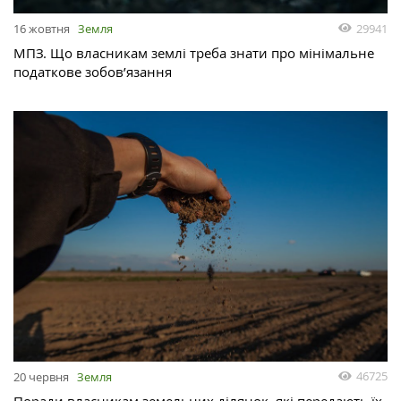
29941
16 жовтня
Земля
МПЗ. Що власникам землі треба знати про мінімальне
податкове зобов’язання
46725
20 червня
Земля
Поради власникам земельних ділянок, які передають їх