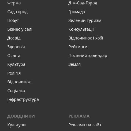
Ферма
Дім-Сад-Город
Сад-город
Громада
Побут
Зелений туризм
Бізнес у селі
Консультації
Досвід
Відпочинок і хобі
Здоров'я
Рейтинги
Освіта
Посівний календар
Культура
Земля
Релігія
Відпочинок
Соціалка
Інфраструктура
ДОВІДНИКИ
РЕКЛАМА
Культури
Реклама на сайті