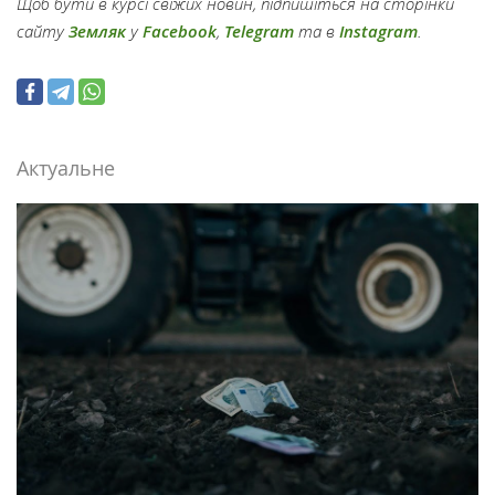
Щоб бути в курсі свіжих новин, підпишіться на сторінки
сайту
Земляк
у
Facebook
,
Telegram
та в
Instagram
.
Актуальне