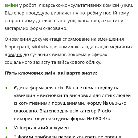
зміни
у роботі лікарсько-консультативних комісій (ЛКК).
Відтепер процедура визначення потреби у постійному
сторонньому догляді стане уніфікованою, а частину
застарілих форм скасовано.
Оновлення документації спрямоване на
зменшення
бюрократії, мінімізацію помилок та адаптацію медичних
довідок
до сучасних вимог, зокрема у сферах
соціального захисту та військового обліку.
П’ять ключових змін, які варто знати:
Єдина форма для всіх: Більше немає поділу на
«звичайні» висновки та висновки для літніх людей
із когнітивними порушеннями. Форму № 080-2/о
скасовано. Відтепер для всіх категорій осіб
використовується єдина форма № 080-4/о.
Універсальний документ
З форми прибрали перелік конкретних органів,