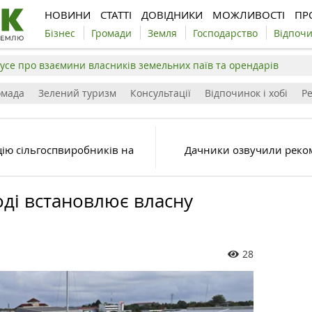
НОВИНИ
СТАТТІ
ДОВІДНИКИ
МОЖЛИВОСТІ
ПР
Бізнес
Громади
Земля
Господарство
Відпоч
усе про взаємини власників земельних паїв та орендарів
омада
Зелений туризм
Консультації
Відпочинок і хобі
Р
цію сільгоспвиробників на
Дачники озвучили реком
ді встановлює власну
28