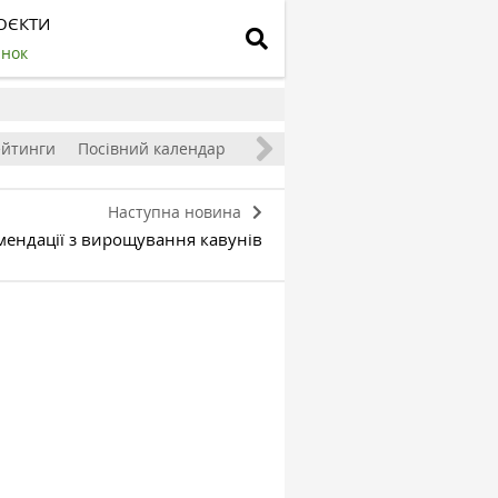
ОЄКТИ
инок
ейтинги
Посівний календар
Наступна новина
ендації з вирощування кавунів