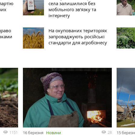
партію
села залишилися без
вих
мобільного зв'язку та
інтернету
право
На окупованих територіях
вками
запроваджують російські
стандарти для агробізнесу
1151
28
16 березня
Новини
15 берез