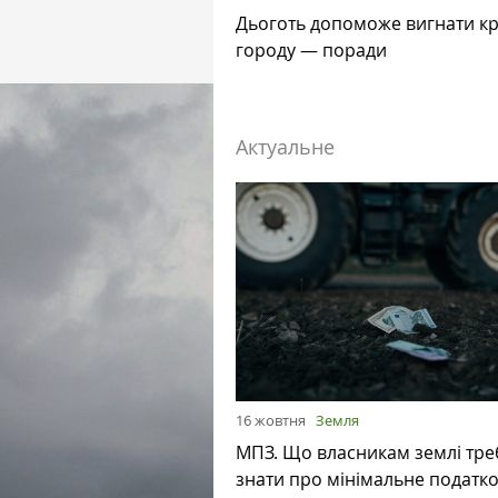
Дьоготь допоможе вигнати кр
городу — поради
Актуальне
16 жовтня
Земля
МПЗ. Що власникам землі тре
знати про мінімальне податк