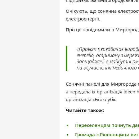
підприємства «Миргородська лі
Очікують, що сонячна електрос
електроенергії.
Про це повідомили в Миргородс
«Проєкт передбачає вироб
енергію, отриману з мере
Заощаджені в майбутньому
на осучаснення медичного 
Сонячні панелі для Миргорода
а передала їх організація Ideen 
організація «Екоклуб».
Читайте також:
Переселенцям почнуть дав
Громада з Рівненщини ви