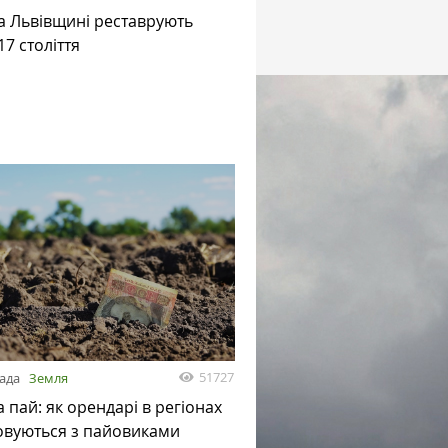
на Львівщині реставрують
17 століття
51727
пада
Земля
а пай: як орендарі в регіонах
овуються з пайовиками