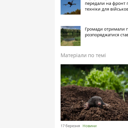
передали на фронт 
техніки для військо
Громади отримали 
розпоряджатися ста
Матеріали по темі
17 березня
Новини