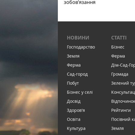
зобов’язання
НОВИНИ
СТАТТІ
Господарство
Бізнес
Земля
Ферма
Ферма
Дім-Сад-Го
Сад-город
Громада
Побут
Зелений т
Бізнес у селі
Консультац
Досвід
Відпочинок 
Здоров'я
Рейтинги
Освіта
Посівний к
Культура
Земля