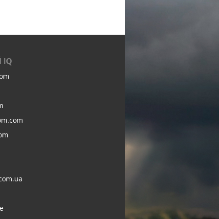
 IQ
com
m
om.com
com
com.ua
e