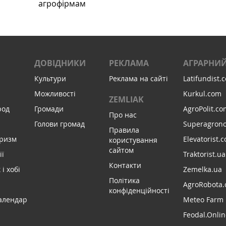
агрофірмам
ДОВІДНИКИ
РЕКЛАМА
АГРАРНИЙ
Культури
Реклама на сайті
Latifundist.
Можливості
Kurkul.com
ZEMLIAK
род
Громади
AgroPolit.co
Про нас
Голови громад
Superagron
Правила
уризм
Elevatorist.
користування
сайтом
ії
Traktorist.ua
Контакти
і хобі
Zemelka.ua
Політика
AgroRobota.
конфіденційності
алендар
Meteo Farm
Feodal.Onlin