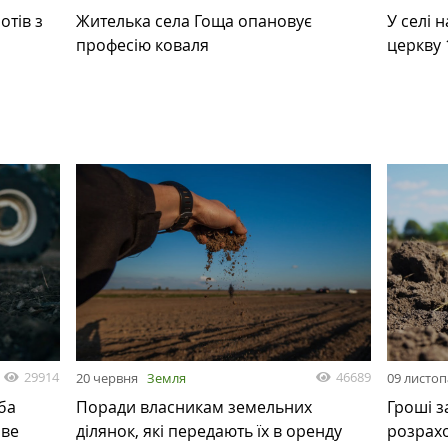
отів з
Жителька села Гоща опановує
У селі 
професію коваля
церкву 
29914
46689
20 червня
Земля
09 листо
ба
Поради власникам земельних
Гроші з
ове
ділянок, які передають їх в оренду
розрах