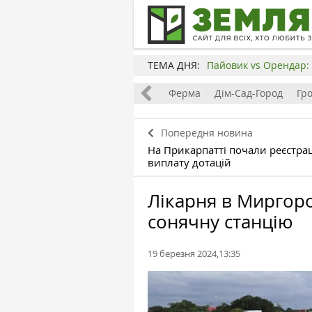
ТЕМА ДНЯ:
Пайовик vs Орендар: 
Все
Земля
Бізнес
Ферма
Дім-Сад-Город
Гр
Попередня новина
На Прикарпатті почали реєстра
виплату дотацій
Лікарня в Миргоро
сонячну станцію
19 березня 2024,13:35