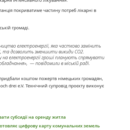
карня інтенсивного лікування».
танція покриватиме частину потреб лікарні в
ькій громаді.
ництво електроенергії, яка частково замінить
жі, та дозволить зменшити викиди CO2.
 на електроенергії гроші планують спрямувати
обладнання», — повідомили в міській раді.
 придбали коштом пожертв німецьких громадян,
hoch drei e.V. Технічний супровід проєкту виконує
ати субсидії на оренду житла
готовляє цифрову карту комунальних земель