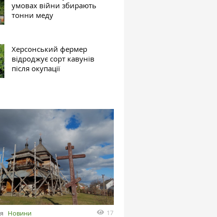
умовах війни збирають
тонни меду
Херсонський фермер
відроджує сорт кавунів
після окупації
17
ня
Новини