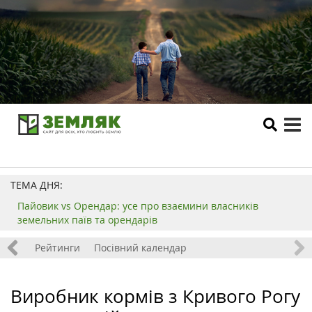
tog
me
ТЕМА ДНЯ:
Пайовик vs Орендар: усе про взаємини власників
земельних паїв та орендарів
 хобі
Рейтинги
Посівний календар
Виробник кормів з Кривого Рогу