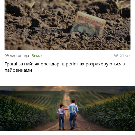
51727
09 листопада
Земля
Гроші за пай: як орендарі в регіонах розраховуються з
пайовиками