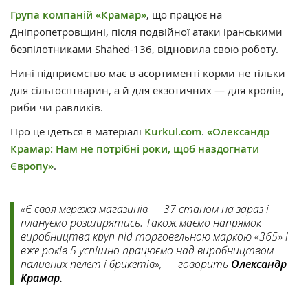
Група компаній «Крамар»
, що працює на
Дніпропетровщині, після подвійної атаки іранськими
безпілотниками Shahed-136, відновила свою роботу.
Нині підприємство має в асортименті корми не тільки
для сільгосптварин, а й для екзотичних — для кролів,
риби чи равликів.
Про це ідеться в матеріалі
Kurkul.com
.
«Олександр
Крамар: Нам не потрібні роки, щоб наздогнати
Європу»
.
«Є своя мережа магазинів — 37 станом на зараз і
плануємо розширятись. Також маємо напрямок
виробництва круп під торговельною маркою «365» і
вже років 5 успішно працюємо над виробництвом
паливних пелет і брикетів», — говорить
Олександр
Крамар.