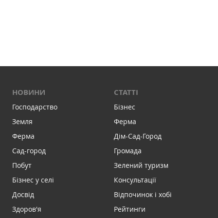
НОВИНИ
СТАТТІ
Господарство
Бізнес
Земля
Ферма
Ферма
Дім-Сад-Город
Сад-город
Громада
Побут
Зелений туризм
Бізнес у селі
Консультації
Досвід
Відпочинок і хобі
Здоров'я
Рейтинги