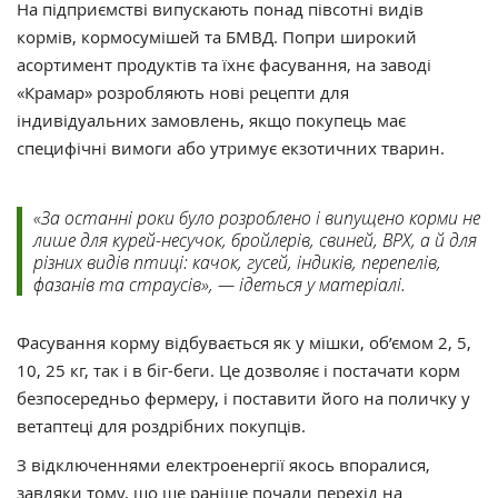
На підприємстві випускають понад півсотні видів
кормів, кормосумішей та БМВД. Попри широкий
асортимент продуктів та їхнє фасування, на заводі
«Крамар» розробляють нові рецепти для
індивідуальних замовлень, якщо покупець має
специфічні вимоги або утримує екзотичних тварин.
«За останні роки було розроблено і випущено корми не
лише для курей-несучок, бройлерів, свиней, ВРХ, а й для
різних видів птиці: качок, гусей, індиків, перепелів,
фазанів та страусів», — ідеться у матеріалі.
Фасування корму відбувається як у мішки, об’ємом 2, 5,
10, 25 кг, так і в біг-беги. Це дозволяє і постачати корм
безпосередньо фермеру, і поставити його на поличку у
ветаптеці для роздрібних покупців.
З відключеннями електроенергії якось впоралися,
завдяки тому, що ще раніше почали перехід на