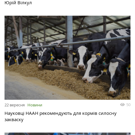
Юрій Вілкул
50
22 вересня
Новини
Науковці НААН рекомендують для кормів силосну
закваску