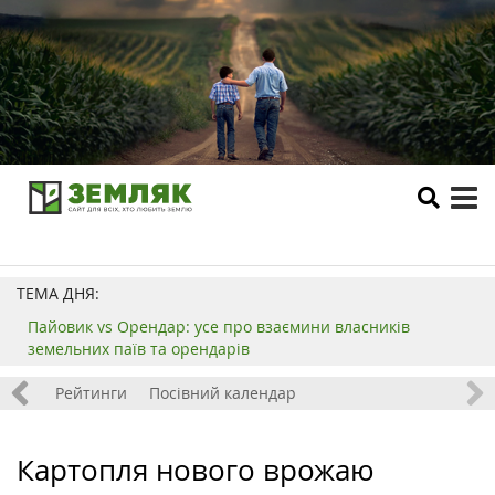
tog
me
ТЕМА ДНЯ:
Пайовик vs Орендар: усе про взаємини власників
земельних паїв та орендарів
 хобі
Рейтинги
Посівний календар
Картопля нового врожаю