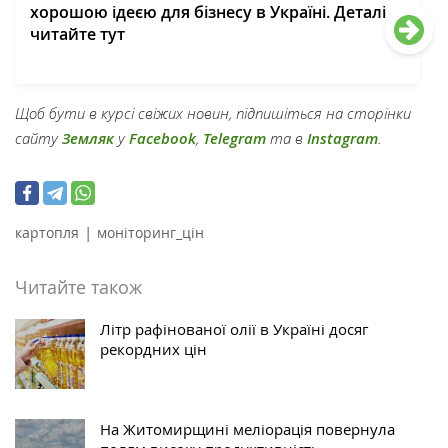
хорошою ідеєю для бізнесу в Україні. Деталі
читайте тут
Щоб бути в курсі свіжих новин, підпишіться на сторінки
сайту
Земляк
у
Facebook
,
Telegram
та в
Instagram
.
|
картопля
моніторинг_цін
Читайте також
Літр рафінованої олії в Україні досяг
рекордних цін
На Житомирщині меліорація повернула