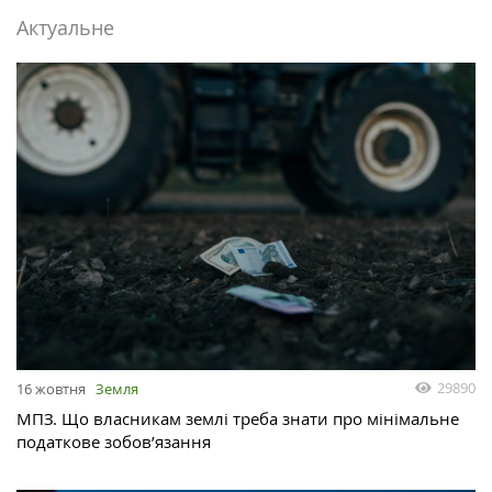
Актуальне
29890
16 жовтня
Земля
МПЗ. Що власникам землі треба знати про мінімальне
податкове зобов’язання