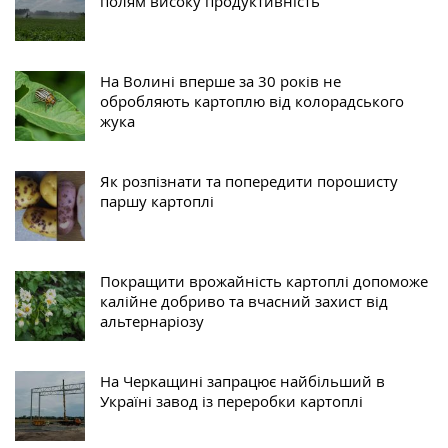
полям високу продуктивність
На Волині вперше за 30 років не
обробляють картоплю від колорадського
жука
Як розпізнати та попередити порошисту
паршу картоплі
Покращити врожайність картоплі допоможе
калійне добриво та вчасний захист від
альтернаріозу
На Черкащині запрацює найбільший в
Україні завод із переробки картоплі