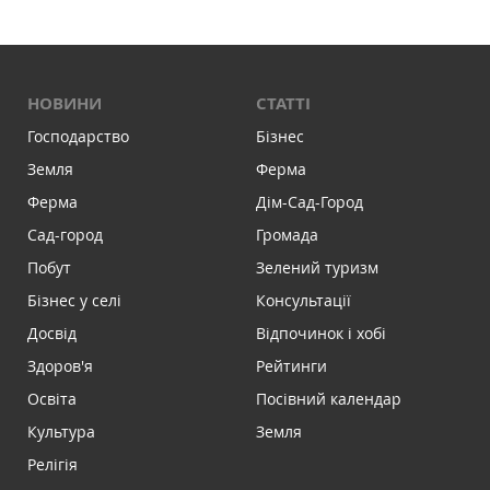
НОВИНИ
СТАТТІ
Господарство
Бізнес
Земля
Ферма
Ферма
Дім-Сад-Город
Сад-город
Громада
Побут
Зелений туризм
Бізнес у селі
Консультації
Досвід
Відпочинок і хобі
Здоров'я
Рейтинги
Освіта
Посівний календар
Культура
Земля
Релігія