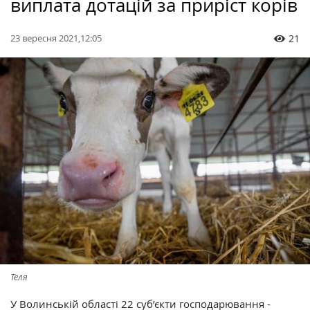
виплата дотацій за приріст корів
23 вересня 2021,12:05
21
Теля
У Волинській області 22 суб’єкти господарювання -