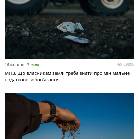
29890
16 жовтня
Земля
МПЗ. Що власникам землі треба знати про мінімальне
податкове зобов’язання