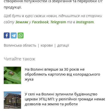
створення потужностей із зберігання та переробки с/г
продукції.
Щоб бути в курсі свіжих новин, підпишіться на сторінки
сайту
Земляк
у
Facebook
,
Telegram
та в
Instagram
.
|
|
Волинська область
корови
дотації
Читайте також
На Волині вперше за 30 років не
обробляють картоплю від колорадського
жука
У селі на Волині зупинили будівництво
церкви УПЦ МП: у релігійної громади немає
дозволів на землю та роботи