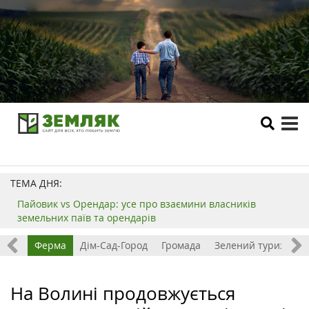
tog
me
ТЕМА ДНЯ:
Пайовик vs Орендар: усе про взаємини власників
земельних паїв та орендарів
ізнес
Ферма
Дім-Сад-Город
Громада
Зелений туризм
На Волині продовжується