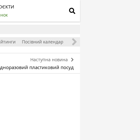
ОЄКТИ
инок
ейтинги
Посівний календар
Наступна новина
 одноразовий пластиковий посуд