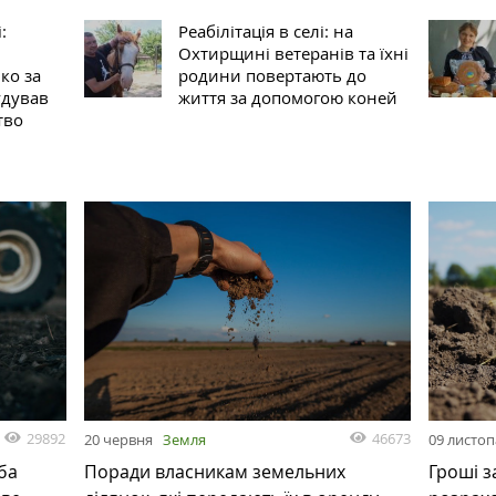
:
Реабілітація в селі: на
Охтирщині ветеранів та їхні
ко за
родини повертають до
удував
життя за допомогою коней
тво
29892
46673
20 червня
Земля
09 листо
ба
Поради власникам земельних
Гроші з