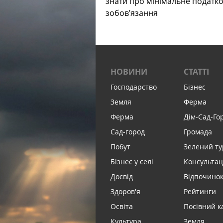
знати про мінімальне податк
зобов’язання
НОВИНИ
СТАТТІ
Господарство
Бізнес
Земля
Ферма
Ферма
Дім-Сад-Го
Сад-город
Громада
Побут
Зелений т
Бізнес у селі
Консультац
Досвід
Відпочинок 
Здоров'я
Рейтинги
Освіта
Посівний к
Культура
Земля