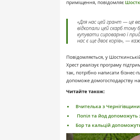
приміщення, повідомляє
Шостк
«Для нас цей грант — це ве
відкопали цей скарб тому б
купувати сироварню і прид
нас є ще двоє корів», — ка
Повідомляється, у Шосткинські
Хрест реалізує програму підтри
так, потрібно написати бізнес-пл
допоможе домогосподарству на
Читайте також:
Вчителька з Чернігівщини
Попіл та йод допоможуть 
Бор та кальцій допоможут