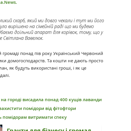
а.News.
ликий скарб, який ми довго чекали і тут ми його
уло вирішено на сімейній раді що ми будемо
баємо доїльний апарат для корівок, тому, що у
же Світлана Вавелюк.
й громаді понад пів року Український Червоний
мки домогосподарств. Та кошти не дають просто
ан, як будуть використані гроші, і як це
далі.
 на городі висадила понад 400 кущів лаванди
захистити помідори від фітофтори
ь помідорам витримати спеку
Гранти для бізнесу і громад