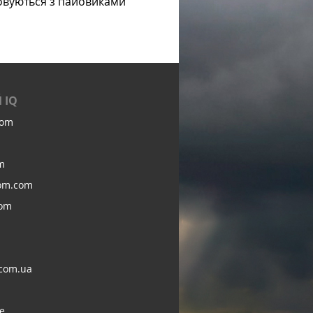
овуються з пайовиками
 IQ
com
m
om.com
com
com.ua
e