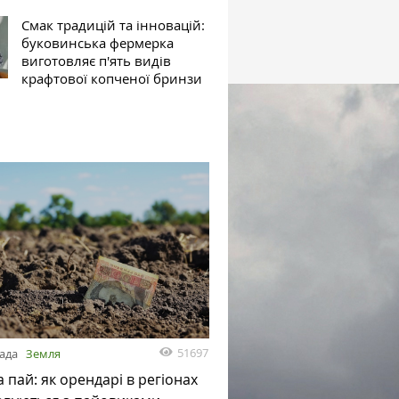
Смак традицій та інновацій:
буковинська фермерка
виготовляє п'ять видів
крафтової копченої бринзи
51697
пада
Земля
а пай: як орендарі в регіонах