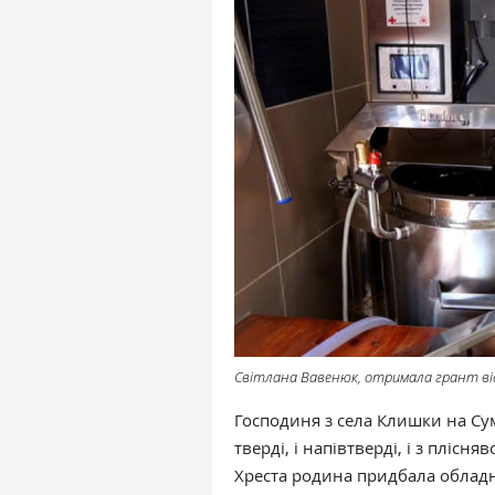
Світлана Вавенюк, отримала грант ві
Господиня з села Клишки на С
тверді, і напівтверді, і з плісн
Хреста родина придбала обладн