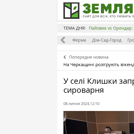
ТЕМА ДНЯ:
Пайовик vs Орендар: 
Все
Земля
Бізнес
Ферма
Дім-Сад-Город
Гр
Попередня новина
На Черкащині розігрують вікенд 
У селі Клишки за
сироварня
08 липня 2024,12:10