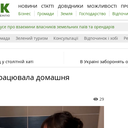
НОВИНИ
СТАТТІ
ДОВІДНИКИ
МОЖЛИВОСТІ
ПР
Бізнес
Громади
Земля
Господарство
Відпоч
усе про взаємини власників земельних паїв та орендарів
омада
Зелений туризм
Консультації
Відпочинок і хобі
Р
у столітній хаті
В Україні заборонять
працювала домашня
29