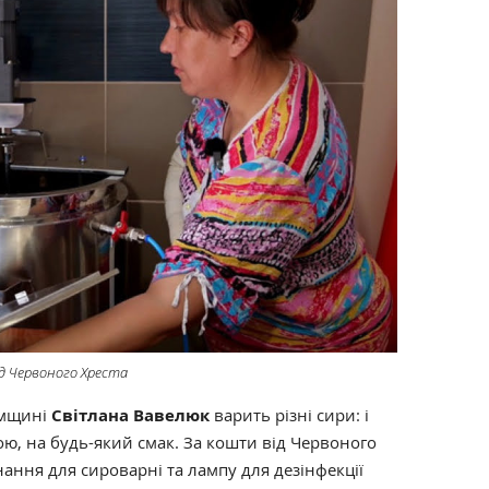
д Червоного Хреста
умщині
Світлана Вавелюк
варить різні сири: і
явою, на будь-який смак. За кошти від Червоного
ання для сироварні та лампу для дезінфекції