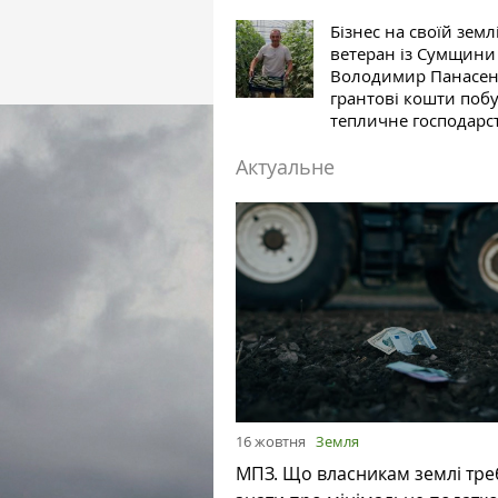
Бізнес на своїй землі
ветеран із Сумщини
Володимир Панасен
грантові кошти поб
тепличне господарс
Актуальне
16 жовтня
Земля
МПЗ. Що власникам землі тре