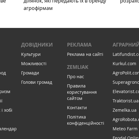
ове
ділянок, які передають їх в оренду
розрах
агрофірмам
ДОВІДНИКИ
РЕКЛАМА
АГРАРНИЙ
Культури
Реклама на сайті
Latifundist.
Можливості
Kurkul.com
ZEMLIAK
род
Громади
AgroPolit.co
Про нас
Голови громад
Superagron
Правила
уризм
Elevatorist.
користування
сайтом
ії
Traktorist.ua
Контакти
і хобі
Zemelka.ua
Політика
AgroRobota.
конфіденційності
алендар
Meteo Farm
Feodal.Onlin