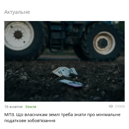
Актуальне
29908
16 жовтня
Земля
МПЗ. Що власникам землі треба знати про мінімальне
податкове зобов’язання