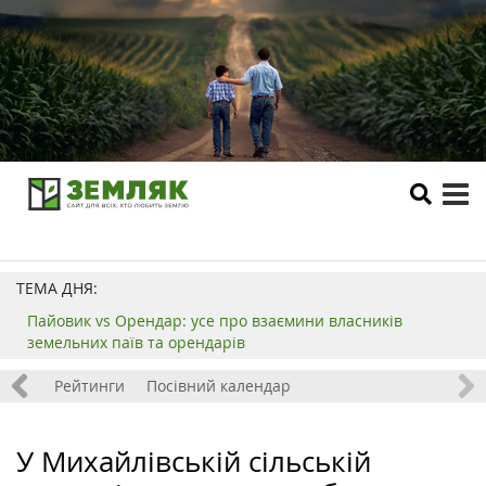
tog
me
ТЕМА ДНЯ:
Пайовик vs Орендар: усе про взаємини власників
земельних паїв та орендарів
 хобі
Рейтинги
Посівний календар
У Михайлівській сільській