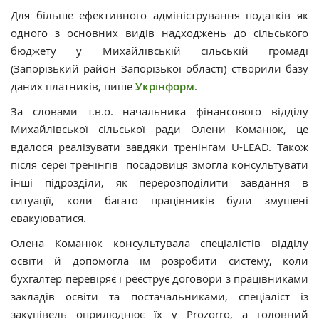
Для більше ефективного адміністрування податків як
одного з основних видів надходжень до сільського
бюджету у Михайлівській сільській громаді
(Запорізький район Запорізької області) створили базу
даних платників, пише
Укрінформ
.
За словами т.в.о. начальника фінансового відділу
Михайлівської сільської ради Олени Команюк, це
вдалося реалізувати завдяки тренінгам U-LEAD. Також
після сереї тренінгів посадовиця змогла консультувати
інші підрозділи, як перерозподілити завдання в
ситуації, коли багато працівників були змушені
евакуюватися.
Олена Команюк консультувала спеціалістів відділу
освіти й допомогла їм розробити систему, коли
бухгалтер перевіряє і реєструє договори з працівниками
закладів освіти та постачальниками, спеціаліст із
закупівель оприлюднює їх у Prozorro, а головний