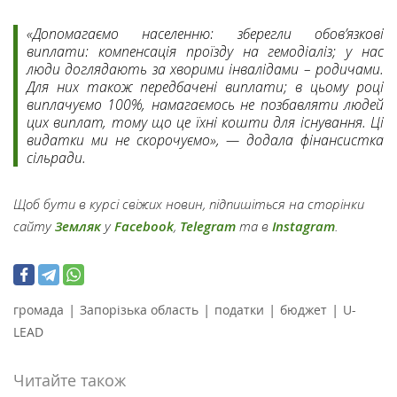
«Допомагаємо населенню: зберегли обов’язкові
виплати: компенсація проїзду на гемодіаліз; у нас
люди доглядають за хворими інвалідами – родичами.
Для них також передбачені виплати; в цьому році
виплачуємо 100%, намагаємось не позбавляти людей
цих виплат, тому що це їхні кошти для існування. Ці
видатки ми не скорочуємо», — додала фінансистка
сільради.
Щоб бути в курсі свіжих новин, підпишіться на сторінки
сайту
Земляк
у
Facebook
,
Telegram
та в
Instagram
.
|
|
|
|
громада
Запорізька область
податки
бюджет
U-
LEAD
Читайте також