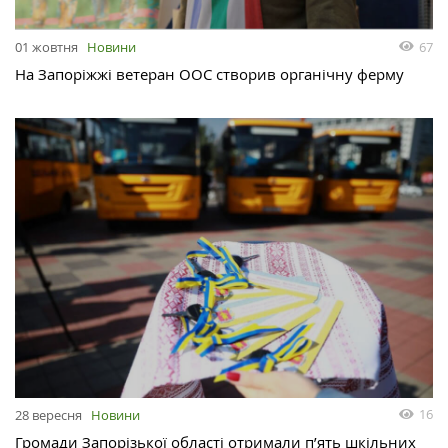
67
01 жовтня
Новини
На Запоріжжі ветеран ООС створив органічну ферму
16
28 вересня
Новини
Громади Запорізької області отримали п’ять шкільних