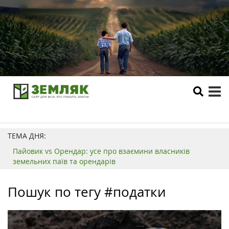
tog
me
ТЕМА ДНЯ:
Пайовик vs Орендар: усе про взаємини власників
земельних паїв та орендарів
Пошук по тегу #податки