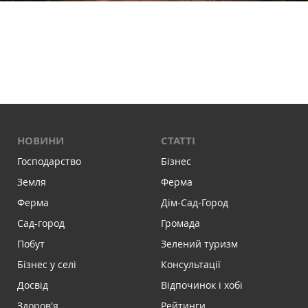
НОВИНИ
СТАТТІ
Господарство
Бізнес
Земля
Ферма
Ферма
Дім-Сад-Город
Сад-город
Громада
Побут
Зелений туризм
Бізнес у селі
Консультації
Досвід
Відпочинок і хобі
Здоров'я
Рейтинги