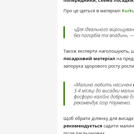
попередники, схема посадки,
Про це ідеться в матеріалі
Kurku
«Для ідеального вирощува
без пагорбів та впадин», 
Також експерти наголошують, 
посадковий матеріал
на пред
запорука здорового росту росл
«Малина любить насичені
3-4 місяці до висадки мали
фосфоро-калійні добрива д
рекомендує Ігор Науменко.
Щоб обрати ділянку для висадки
рекомендується
садити малину
після пасльонових.