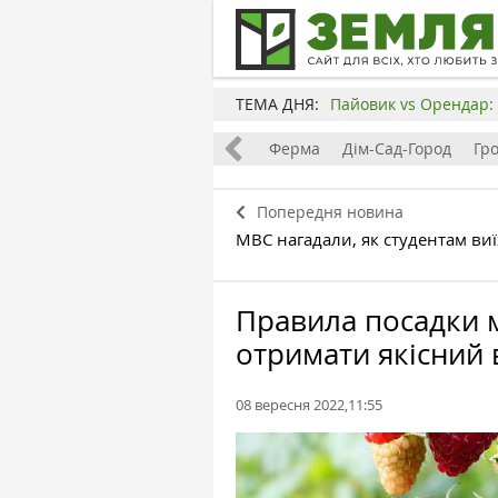
ТЕМА ДНЯ:
Пайовик vs Орендар: 
Все
Земля
Бізнес
Ферма
Дім-Сад-Город
Гр
Попередня новина
МВС нагадали, як студентам ви
Правила посадки 
отримати якісний
08 вересня 2022,11:55