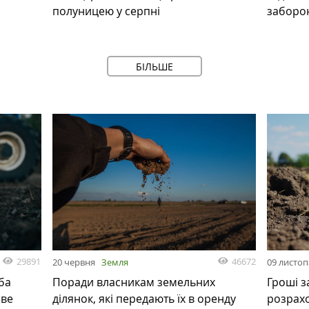
полуницею у серпні
заборо
БІЛЬШЕ
29891
46672
20 червня
Земля
09 листо
ба
Поради власникам земельних
Гроші з
ове
ділянок, які передають їх в оренду
розрах