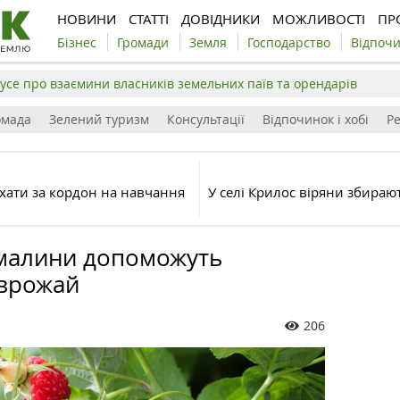
НОВИНИ
СТАТТІ
ДОВІДНИКИ
МОЖЛИВОСТІ
ПР
Бізнес
Громади
Земля
Господарство
Відпоч
усе про взаємини власників земельних паїв та орендарів
омада
Зелений туризм
Консультації
Відпочинок і хобі
Р
їхати за кордон на навчання
У селі Крилос віряни збираю
малини допоможуть
 врожай
206