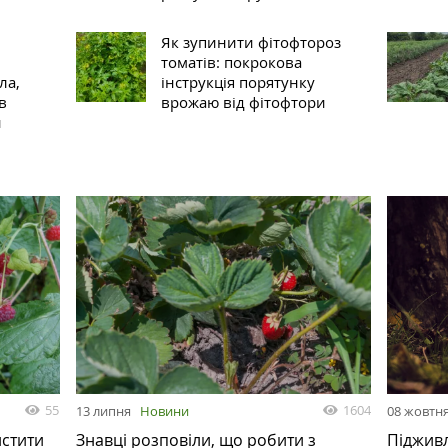
Як зупинити фітофтороз
томатів: покрокова
ла,
інструкція порятунку
в
врожаю від фітофтори
й
55
1604
13 липня
Новини
08 жовтн
истити
Знавці розповіли, що робити з
Піджив