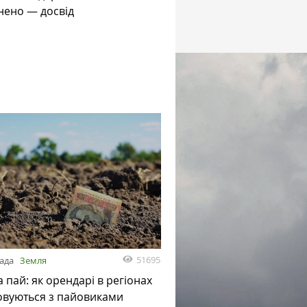
нено — досвід
51695
пада
Земля
а пай: як орендарі в регіонах
овуються з пайовиками