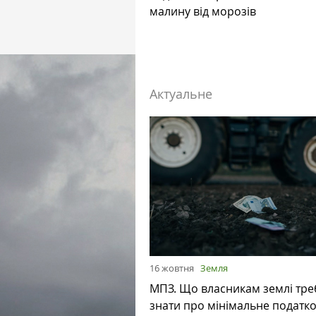
малину від морозів
Актуальне
16 жовтня
Земля
МПЗ. Що власникам землі тре
знати про мінімальне податк