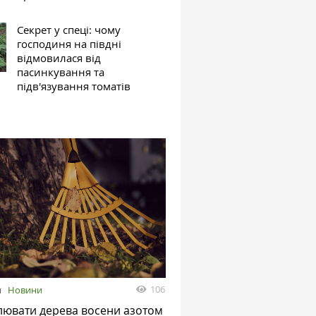
Секрет у спеці: чому
господиня на півдні
відмовилася від
пасинкування та
підв'язування томатів
106
я
Новини
лювати дерева восени азотом