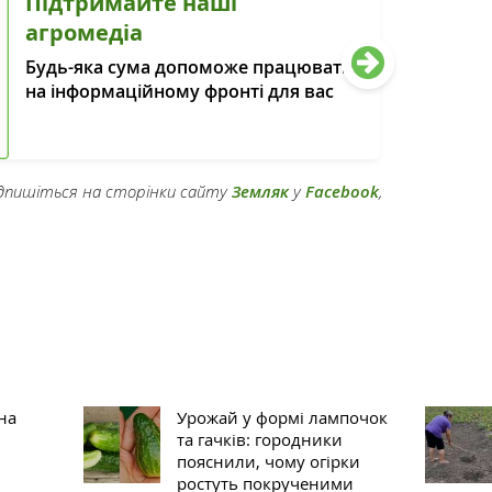
Підтримайте наші
агромедіа
Будь-яка сума допоможе працювати
на інформаційному фронті для вас
підпишіться на сторінки сайту
Земляк
у
Facebook
,
на
Урожай у формі лампочок
та гачків: городники
пояснили, чому огірки
ростуть покрученими