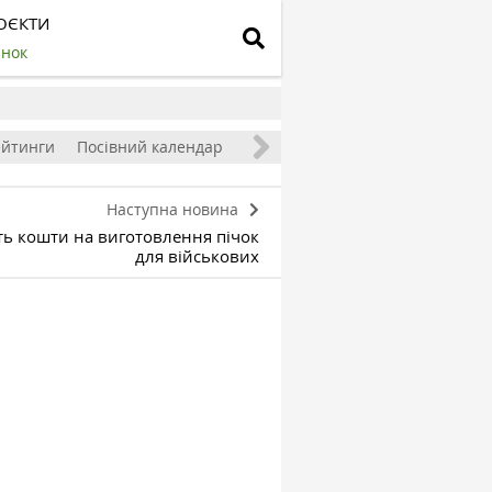
ОЄКТИ
инок
ейтинги
Посівний календар
Наступна новина
ть кошти на виготовлення пічок
для військових