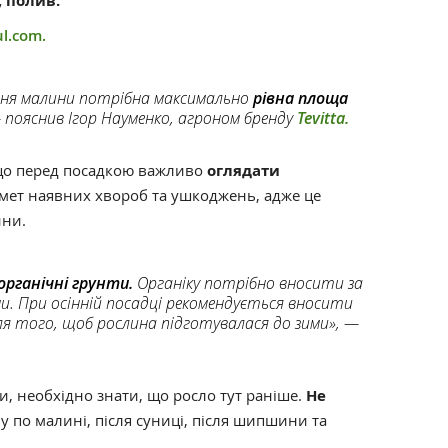
 полив.
l.com.
ння малини потрібна максимально
рівна площа
— пояснив Ігор Науменко, агроном бренду
Tevitta.
що перед посадкою важливо
оглядати
мет наявних хвороб та ушкоджень, адже це
ини.
органічні грунти.
Органіку потрібно вносити за
ни. При осінній посадці рекомендується вносити
ля того, щоб рослина підготувалася до зими», —
, необхідно знати, що росло тут раніше.
Не
 по малині, після суниці, після шипшини та