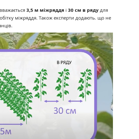
вважається
3,5 м міжряддя
і
30 см в ряду
для
обітку міжряддя. Також експерти додають. що не
анців.