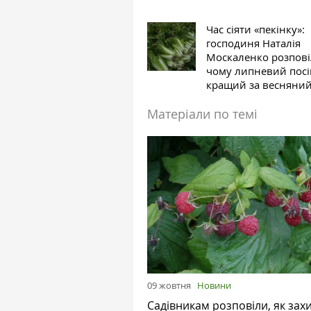
Час сіяти «пекінку»:
господиня Наталія
Москаленко розпові
чому липневий посі
кращий за весняни
Матеріали по темі
09 жовтня
Новини
Садівникам розповіли, як зах