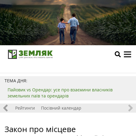
tog
me
ТЕМА ДНЯ:
Пайовик vs Орендар: усе про взаємини власників
земельних паїв та орендарів
 хобі
Рейтинги
Посівний календар
Закон про місцеве