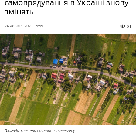
самоврядування в Україні знову
змінять
24 червня 2021,15:55
61
Громада з висоти пташиного польоту