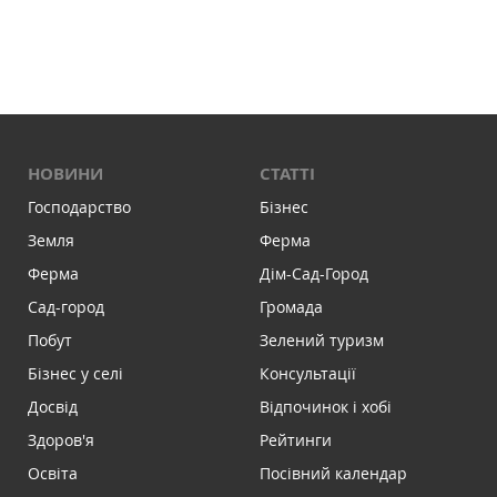
НОВИНИ
СТАТТІ
Господарство
Бізнес
Земля
Ферма
Ферма
Дім-Сад-Город
Сад-город
Громада
Побут
Зелений туризм
Бізнес у селі
Консультації
Досвід
Відпочинок і хобі
Здоров'я
Рейтинги
Освіта
Посівний календар