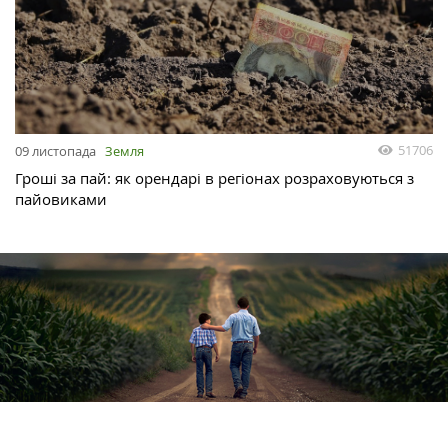
51706
09 листопада
Земля
Гроші за пай: як орендарі в регіонах розраховуються з
пайовиками