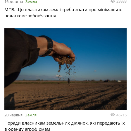
29933
16 жовтня
Земля
МПЗ. Що власникам землі треба знати про мінімальне
податкове зобов’язання
46715
20 червня
Земля
Поради власникам земельних ділянок, які передають їх
в оренду агрофірмам