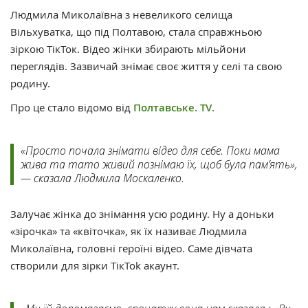
Людмила Миколаївна з невеликого селища
Вільхуватка, що під Полтавою, стала справжньою
зіркою ТікТок. Відео жінки збирають мільйони
переглядів. Зазвичай знімає своє життя у селі та свою
родину.
Про це стало відомо від
Полтавське. TV
.
«Просто почала знімати відео для себе. Поки мама
жива та тато живий познімаю їх, щоб була пам’ять»,
— сказала Людмила Москаленко.
Залучає жінка до знімання усю родину. Ну а доньки
«зірочка» та «квіточка», як їх називає Людмила
Миколаївна, головні героїні відео. Саме дівчата
створили для зірки ТікTok акаунт.