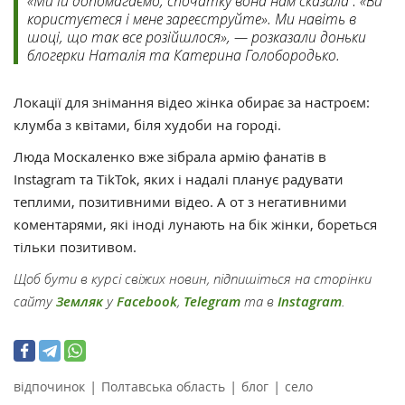
«Ми їй допомагаємо, спочатку вона нам сказала : «Ви
користуєтеся і мене зареєструйте». Ми навіть в
шоці, що так все розійшлося», — розказали доньки
блогерки Наталія та Катерина Голобородько.
Локації для знімання відео жінка обирає за настроєм:
клумба з квітами, біля худоби на городі.
Люда Москаленко вже зібрала армію фанатів в
Instagram та TikTok, яких і надалі планує радувати
теплими, позитивними відео. А от з негативними
коментарями, які іноді лунають на бік жінки, бореться
тільки позитивом.
Щоб бути в курсі свіжих новин, підпишіться на сторінки
сайту
Земляк
у
Facebook
,
Telegram
та в
Instagram
.
|
|
|
відпочинок
Полтавська область
блог
село