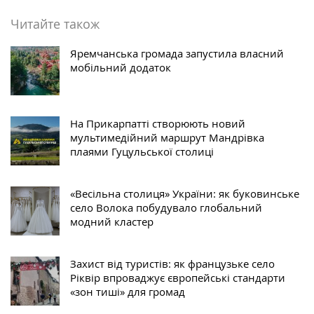
Читайте також
Яремчанська громада запустила власний
мобільний додаток
На Прикарпатті створюють новий
мультимедійний маршрут Мандрівка
плаями Гуцульської столиці
«Весільна столиця» України: як буковинське
село Волока побудувало глобальний
модний кластер
Захист від туристів: як французьке село
Ріквір впроваджує європейські стандарти
«зон тиші» для громад