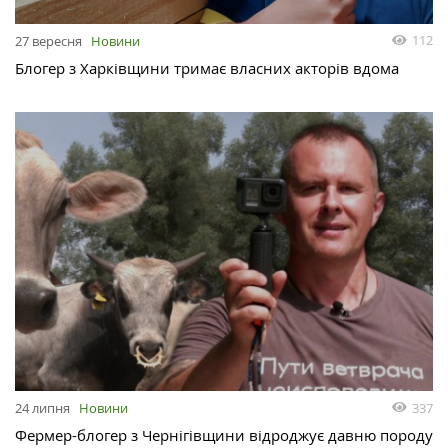
112
27 вересня
Новини
Блогер з Харківщини тримає власних акторів вдома
337
24 липня
Новини
Фермер-блогер з Чернігівщини відроджує давню породу