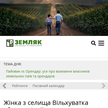
tog
me
ТЕМА ДНЯ:
Пайовик vs Орендар: усе про взаємини власників
земельних паїв та орендарів
 хобі
Рейтинги
Посівний календар
Жінка з селища Вільхуватка