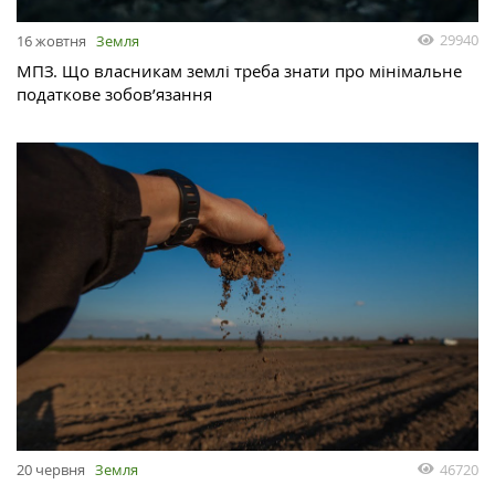
29940
16 жовтня
Земля
МПЗ. Що власникам землі треба знати про мінімальне
податкове зобов’язання
46720
20 червня
Земля