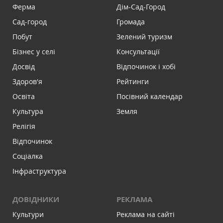
Ферма
Дім-Сад-Город
Сад-город
Громада
Побут
Зелений туризм
Бізнес у селі
Консультації
Досвід
Відпочинок і хобі
Здоров'я
Рейтинги
Освіта
Посівний календар
Культура
Земля
Релігія
Відпочинок
Соціалка
Інфраструктура
ДОВІДНИКИ
РЕКЛАМА
Культури
Реклама на сайті