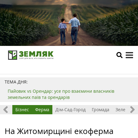
tog
me
ТЕМА ДНЯ:
Пайовик vs Орендар: усе про взаємини власників
земельних паїв та орендарів
емля
Бізнес
Ферма
Дім-Сад-Город
Громада
Зелений т
На Житомирщині екоферма