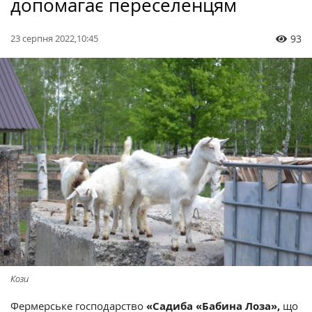
допомагає переселенцям
23 серпня 2022,10:45
93
Кози
Фермерське господарство
«Садиба «Бабина Лоза»,
що