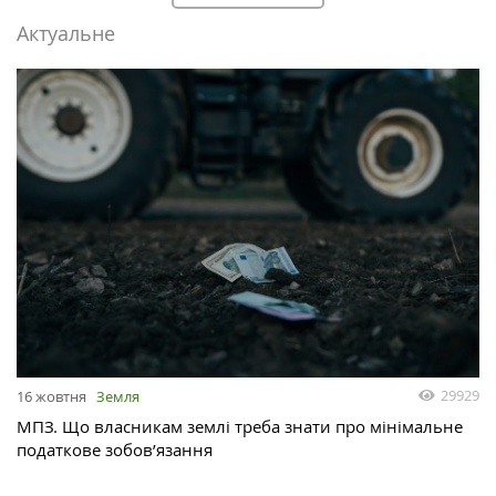
Актуальне
29929
16 жовтня
Земля
МПЗ. Що власникам землі треба знати про мінімальне
податкове зобов’язання