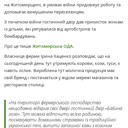
на Житомирщині, в умовах війни продовжує роботу та
допомагає вимушеним переселенцям.
З початком війни гостинний двір дав прихисток жінкам
із дітьми, які рятувалися від артобстрілів та
бомбардувань.
Про це пише
Житомирська ОДА.
Власниця ферми Ірина Хаценко розповідає, що на
сьогоднішній день тут утримують корови, кози, гуси, є
навіть ослик. Вироблена тут молочна продукція має
свій бренд і постачається у відомі мережі магазинів та
ресторанів столиці.
«На території фермерського господарства
нещодавно відкрив свої двері гостинний двір «Бабина
лоза». Тут можна відпочити всією родиною,
посмакувати домашніми стравами із традиційної
української печі, випити запашної кави з козиним