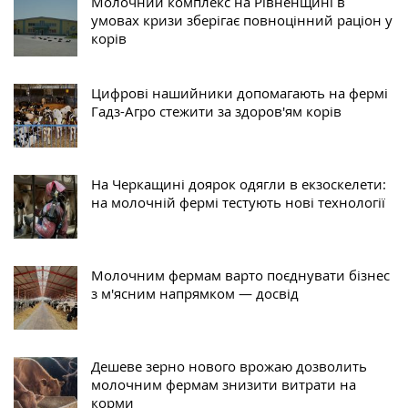
Молочний комплекс на Рівненщині в
умовах кризи зберігає повноцінний раціон у
корів
Цифрові нашийники допомагають на фермі
Гадз-Агро стежити за здоров'ям корів
На Черкащині доярок одягли в екзоскелети:
на молочній фермі тестують нові технології
Молочним фермам варто поєднувати бізнес
з м'ясним напрямком — досвід
Дешеве зерно нового врожаю дозволить
молочним фермам знизити витрати на
корми