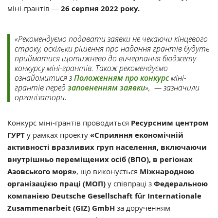
міні-грантів —
26 серпня 2022 року.
«Рекомендуємо подавати заявки не чекаючи кінцевого
строку, оскільки рішення про надання грантів будуть
прийматися щотижнево до вичерпання бюджету
конкурсу міні-грантів. Також рекомендуємо
ознайомитися з
Положенням про конкурс
міні-
грантів перед
заповненням заявки
», — зазначили
організатори.
Конкурс міні-грантів проводиться
Ресурсним центром
ГУРТ
у рамках проекту
«Сприяння економічній
активності вразливих груп населення, включаючи
внутрішньо переміщених осіб (ВПО), в регіонах
Азовського моря»
, що виконується
Міжнародною
організацією праці (МОП)
у співпраці з
Федеральною
компанією Deutsche Gesellschaft für Internationale
Zusammenarbeit (GIZ) GmbH
за дорученням