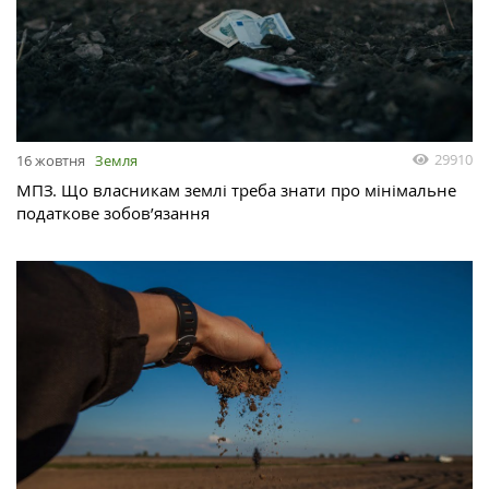
29910
16 жовтня
Земля
МПЗ. Що власникам землі треба знати про мінімальне
податкове зобов’язання