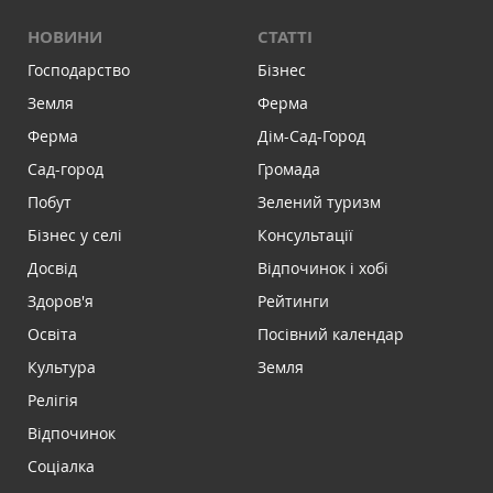
НОВИНИ
СТАТТІ
Господарство
Бізнес
Земля
Ферма
Ферма
Дім-Сад-Город
Сад-город
Громада
Побут
Зелений туризм
Бізнес у селі
Консультації
Досвід
Відпочинок і хобі
Здоров'я
Рейтинги
Освіта
Посівний календар
Культура
Земля
Релігія
Відпочинок
Соціалка