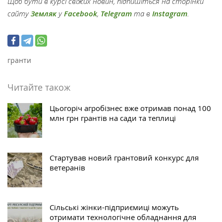
Щоб бути в курсі свіжих новин, підпишіться на сторінки
сайту
Земляк
у
Facebook
,
Telegram
та в
Instagram
.
гранти
Читайте також
Цьогоріч агробізнес вже отримав понад 100
млн грн грантів на сади та теплиці
Стартував новий грантовий конкурс для
ветеранів
Сільські жінки-підприємиці можуть
отримати технологічне обладнання для