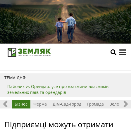
tog
me
ТЕМА ДНЯ:
Пайовик vs Орендар: усе про взаємини власників
земельних паїв та орендарів
емля
Бізнес
Ферма
Дім-Сад-Город
Громада
Зелений т
Підприємці можуть отримати