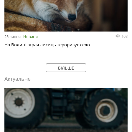
108
25 липня
Новини
На Волині зграя лисиць тероризує село
БІЛЬШЕ
Актуальне